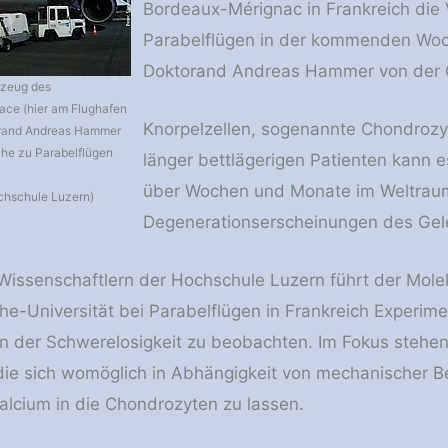
Bordeaux-Mérignac in Frankreich die 
Parabelflügen in der kommenden Woch
Doktorand Andreas Hammer von der G
gzeug des
ce (hier am Flughafen
Knorpelzellen, sogenannte Chondrozyt
orand Andreas Hammer
he zu Parabelflügen
länger bettlägerigen Patienten kann e
über Wochen und Monate im Weltraum
chschule Luzern)
Degenerationserscheinungen des Ge
issenschaftlern der Hochschule Luzern führt der Mol
e-Universität bei Parabelflügen in Frankreich Experim
in der Schwerelosigkeit zu beobachten. Im Fokus steh
ie sich womöglich in Abhängigkeit von mechanischer B
alcium in die Chondrozyten zu lassen.