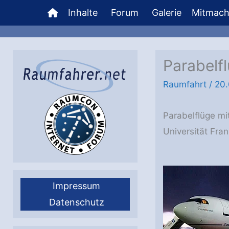
Zum
Inhalte
Forum
Galerie
Mitmac
Inhalt
springen
Parabelf
Raumfahrt
/
20
Parabelflüge mi
Universität Fra
Impressum
Datenschutz