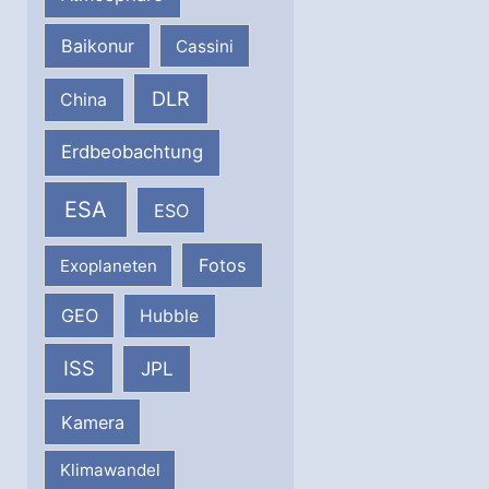
Baikonur
Cassini
DLR
China
Erdbeobachtung
ESA
ESO
Fotos
Exoplaneten
GEO
Hubble
ISS
JPL
Kamera
Klimawandel