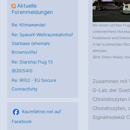
Aktuelle
Forenmeldungen
Re: Klimawandel
Mit einem solchen Flu
Unternehmens Novespa
Re: SpaceX-Weltraumbahnhof
Paderborn) wird Dokt
Starbase (ehemals
in der kommenden Woc
abheben.
Brownsville)
(Bild: Simon Wüest, Ho
Re: Starship Flug 13
(B20/S40)
Re: IRIS2 - EU Secure
Zusammen mit W
Connectivity
G-Lab der Goeth
Chrondrozyten 
Chondrozyten, d
Raumfahrer.net auf
Signalmolekül C
Facebook