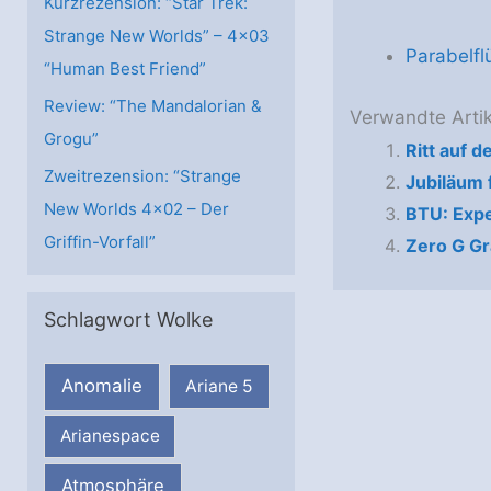
Kurzrezension: “Star Trek:
Strange New Worlds” – 4×03
Parabelfl
“Human Best Friend”
Review: “The Mandalorian &
Verwandte Artik
Grogu”
Ritt auf 
Zweitrezension: “Strange
Jubiläum 
New Worlds 4×02 – Der
BTU: Exp
Griffin-Vorfall”
Zero G Gr
Schlagwort Wolke
Anomalie
Ariane 5
Arianespace
Atmosphäre