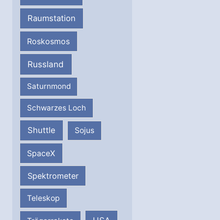
Raumstation
Roskosmos
Russland
Saturnmond
Schwarzes Loch
Shuttle
Sojus
SpaceX
Spektrometer
Teleskop