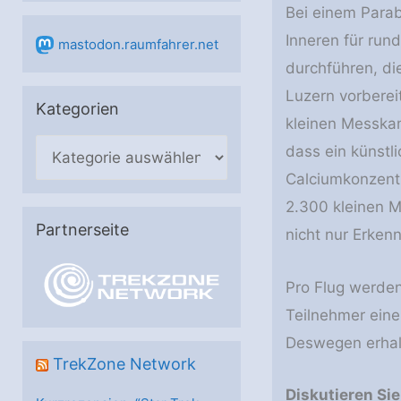
Bei einem Parab
Inneren für run
mastodon.raumfahrer.net
durchführen, di
Luzern vorberei
Kategorien
kleinen Messkam
K
dass ein künstl
a
Calciumkonzent
t
2.300 kleinen M
e
Partnerseite
nicht nur Erken
g
o
Pro Flug werden
r
Teilnehmer eine
i
Deswegen erhalt
e
TrekZone Network
n
Diskutieren Si