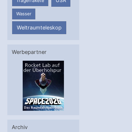
USA
Trägerrakete
Wasser
Weltraumteleskop
Werbepartner
Archiv