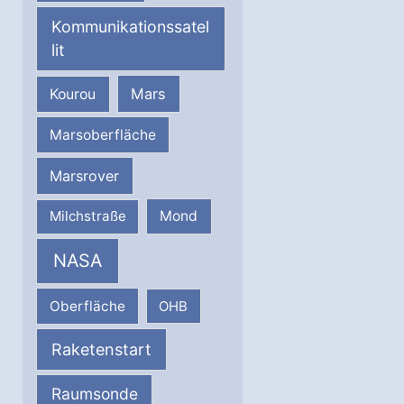
Kommunikationssatel
lit
Mars
Kourou
Marsoberfläche
Marsrover
Milchstraße
Mond
NASA
Oberfläche
OHB
Raketenstart
Raumsonde