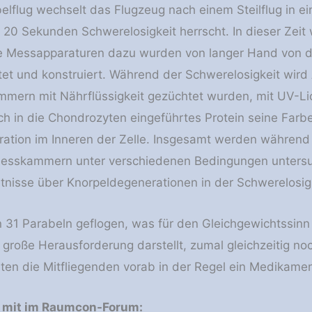
elflug wechselt das Flugzeug nach einem Steilflug in e
d 20 Sekunden Schwerelosigkeit herrscht. In dieser Ze
e Messapparaturen dazu wurden von langer Hand von de
tet und konstruiert. Während der Schwerelosigkeit wir
mern mit Nährflüssigkeit gezüchtet wurden, mit UV-Lic
ich in die Chondrozyten eingeführtes Protein seine Farb
ration im Inneren der Zelle. Insgesamt werden währen
esskammern unter verschiedenen Bedingungen untersuch
ntnisse über Knorpeldegenerationen in der Schwerelosig
 31 Parabeln geflogen, was für den Gleichgewichtssin
 große Herausforderung darstellt, zumal gleichzeitig n
en die Mitfliegenden vorab in der Regel ein Medikamen
e mit im Raumcon-Forum: