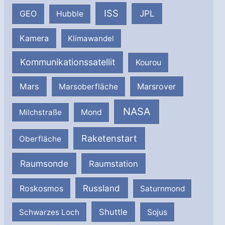
ISS
JPL
GEO
Hubble
Kamera
Klimawandel
Kommunikationssatellit
Kourou
Mars
Marsrover
Marsoberfläche
NASA
Milchstraße
Mond
Raketenstart
Oberfläche
Raumsonde
Raumstation
Russland
Roskosmos
Saturnmond
Shuttle
Schwarzes Loch
Sojus