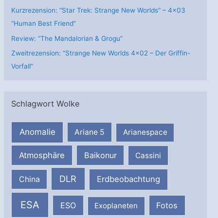
Kurzrezension: “Star Trek: Strange New Worlds” – 4×03
“Human Best Friend”
Review: “The Mandalorian & Grogu”
Zweitrezension: “Strange New Worlds 4×02 – Der Griffin-
Vorfall”
Schlagwort Wolke
Anomalie
Ariane 5
Arianespace
Atmosphäre
Baikonur
Cassini
DLR
Erdbeobachtung
China
ESA
ESO
Fotos
Exoplaneten