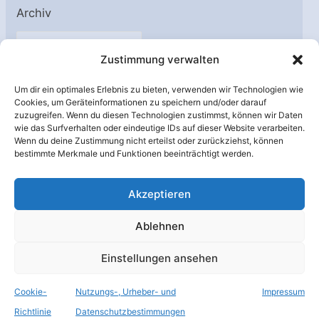
Archiv
A
Zustimmung verwalten
r
c
Um dir ein optimales Erlebnis zu bieten, verwenden wir Technologien wie
h
Cookies, um Geräteinformationen zu speichern und/oder darauf
Unterstützt von:
zuzugreifen. Wenn du diesen Technologien zustimmst, können wir Daten
i
wie das Surfverhalten oder eindeutige IDs auf dieser Website verarbeiten.
v
Wenn du deine Zustimmung nicht erteilst oder zurückziehst, können
bestimmte Merkmale und Funktionen beeinträchtigt werden.
Akzeptieren
Ablehnen
Einstellungen ansehen
Cookie-
Nutzungs-, Urheber- und
Impressum
© Raumfahrer Net e.V. 2026
Richtlinie
Datenschutzbestimmungen