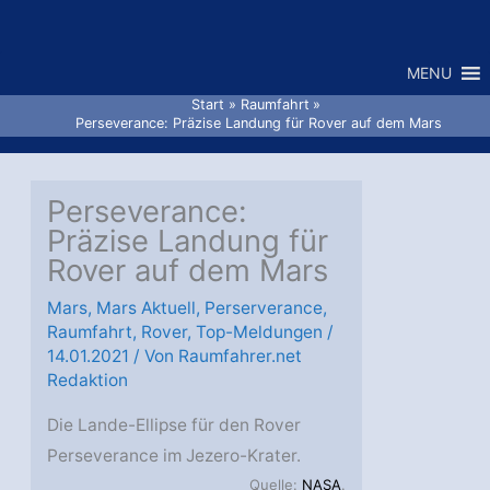
Zum
Inhalt
MENU
springen
Start
Raumfahrt
Perseverance: Präzise Landung für Rover auf dem Mars
Perseverance:
Präzise Landung für
Rover auf dem Mars
Mars
,
Mars Aktuell
,
Perserverance
,
Raumfahrt
,
Rover
,
Top-Meldungen
/
14.01.2021
/ Von
Raumfahrer.net
Redaktion
Die Lande-Ellipse für den Rover
Perseverance im Jezero-Krater.
Quelle:
NASA
.