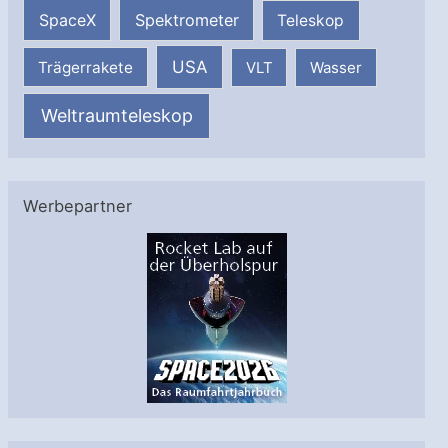
SpaceX
Spektrometer
Teleskop
USA
Trägerrakete
VLT
Wasser
Weltraumteleskop
Werbepartner