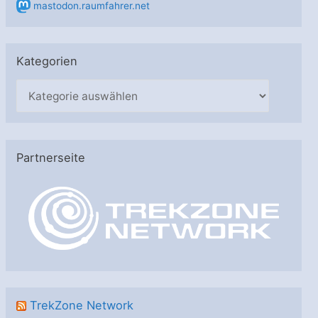
mastodon.raumfahrer.net
Kategorien
K
a
t
e
Partnerseite
g
o
r
i
e
n
TrekZone Network