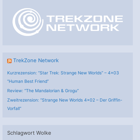
o
r
i
e
n
TrekZone Network
Kurzrezension: “Star Trek: Strange New Worlds” – 4×03
“Human Best Friend”
Review: “The Mandalorian & Grogu”
Zweitrezension: “Strange New Worlds 4×02 – Der Griffin-
Vorfall”
Schlagwort Wolke