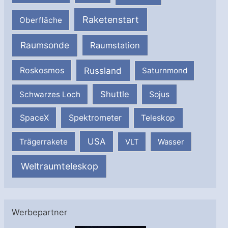
Raketenstart
Oberfläche
Raumsonde
Raumstation
Russland
Roskosmos
Saturnmond
Shuttle
Schwarzes Loch
Sojus
SpaceX
Spektrometer
Teleskop
USA
Trägerrakete
VLT
Wasser
Weltraumteleskop
Werbepartner