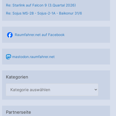
Re: Starlink auf Falcon 9 (3.Quartal 2026)
Re: Sojus MS-28 - Sojus-2-1А - Baikonur 31/6
Raumfahrer.net auf Facebook
mastodon.raumfahrer.net
Kategorien
K
a
t
e
Partnerseite
g