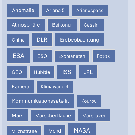
Anomalie
Ariane 5
Arianespace
Atmosphäre
Baikonur
Cassini
DLR
Erdbeobachtung
China
ESA
ESO
Fotos
Exoplaneten
ISS
JPL
GEO
Hubble
Kamera
Klimawandel
Kommunikationssatellit
Kourou
Mars
Marsrover
Marsoberfläche
NASA
Milchstraße
Mond