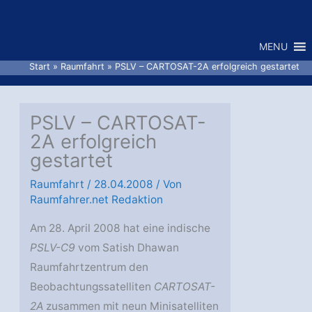
Zum
Inhalt
MENU
springen
Start
Raumfahrt
PSLV – CARTOSAT-2A erfolgreich gestartet
PSLV – CARTOSAT-
2A erfolgreich
gestartet
Raumfahrt
/
28.04.2008
/ Von
Raumfahrer.net Redaktion
Am 28. April 2008 hat eine indische
PSLV-C9
vom Satish Dhawan
Raumfahrtzentrum den
Beobachtungssatelliten
CARTOSAT-
2A
zusammen mit neun Minisatelliten