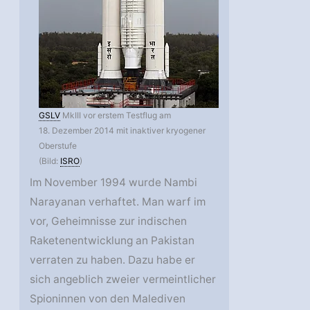
GSLV
MkIII vor erstem Testflug am
18. Dezember 2014 mit inaktiver kryogener
Oberstufe
(Bild:
ISRO
)
Im November 1994 wurde Nambi
Narayanan verhaftet. Man warf im
vor, Geheimnisse zur indischen
Raketenentwicklung an Pakistan
verraten zu haben. Dazu habe er
sich angeblich zweier vermeintlicher
Spioninnen von den Malediven