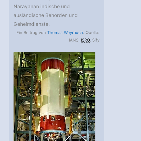
Narayanan indische und
ausländische Behörden und
Geheimdienste.
Ein Beitrag von
Thomas Weyrauch
. Quelle:
IANS,
ISRO
, Sify