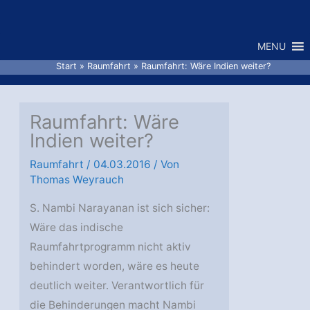
Zum
Inhalt
MENU
springen
Start
Raumfahrt
Raumfahrt: Wäre Indien weiter?
Raumfahrt: Wäre
Indien weiter?
Raumfahrt
/
04.03.2016
/ Von
Thomas Weyrauch
S. Nambi Narayanan ist sich sicher:
Wäre das indische
Raumfahrtprogramm nicht aktiv
behindert worden, wäre es heute
deutlich weiter. Verantwortlich für
die Behinderungen macht Nambi