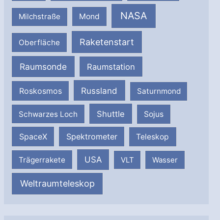
NASA
Milchstraße
Mond
Raketenstart
Oberfläche
Raumsonde
Raumstation
Russland
Roskosmos
Saturnmond
Shuttle
Schwarzes Loch
Sojus
SpaceX
Spektrometer
Teleskop
USA
Trägerrakete
VLT
Wasser
Weltraumteleskop