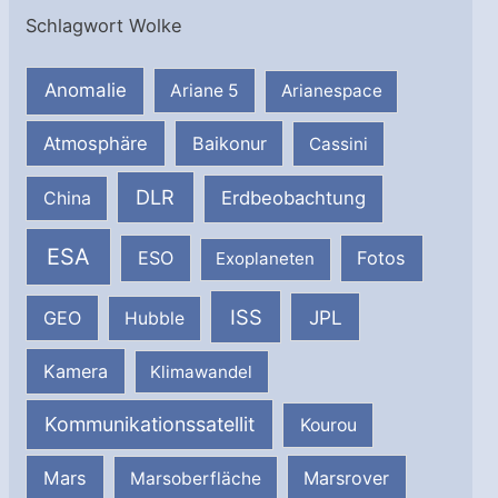
Schlagwort Wolke
Anomalie
Ariane 5
Arianespace
Atmosphäre
Baikonur
Cassini
DLR
Erdbeobachtung
China
ESA
ESO
Fotos
Exoplaneten
ISS
JPL
GEO
Hubble
Kamera
Klimawandel
Kommunikationssatellit
Kourou
Mars
Marsrover
Marsoberfläche