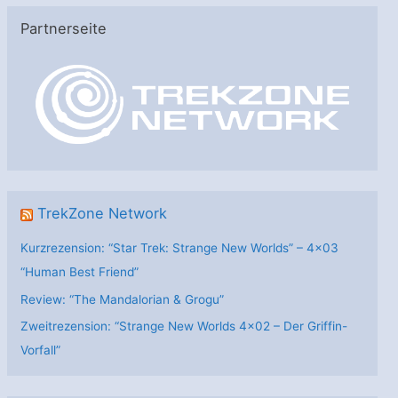
e
Partnerseite
g
o
r
i
e
n
TrekZone Network
Kurzrezension: “Star Trek: Strange New Worlds” – 4×03
“Human Best Friend”
Review: “The Mandalorian & Grogu”
Zweitrezension: “Strange New Worlds 4×02 – Der Griffin-
Vorfall”