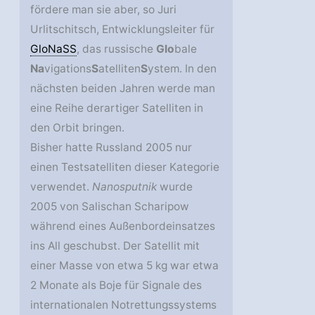
fördere man sie aber, so Juri
Urlitschitsch, Entwicklungsleiter für
GloNaSS
, das russische
Glo
bale
Na
vigations
S
atelliten
S
ystem. In den
nächsten beiden Jahren werde man
eine Reihe derartiger Satelliten in
den Orbit bringen.
Bisher hatte Russland 2005 nur
einen Testsatelliten dieser Kategorie
verwendet.
Nanosputnik
wurde
2005 von Salischan Scharipow
während eines Außenbordeinsatzes
ins All geschubst. Der Satellit mit
einer Masse von etwa 5 kg war etwa
2 Monate als Boje für Signale des
internationalen Notrettungssystems