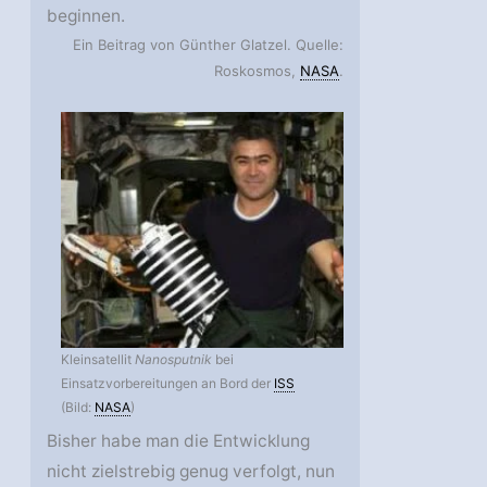
beginnen.
Ein Beitrag von Günther Glatzel. Quelle:
Roskosmos,
NASA
.
Kleinsatellit
Nanosputnik
bei
Einsatzvorbereitungen an Bord der
ISS
(Bild:
NASA
)
Bisher habe man die Entwicklung
nicht zielstrebig genug verfolgt, nun