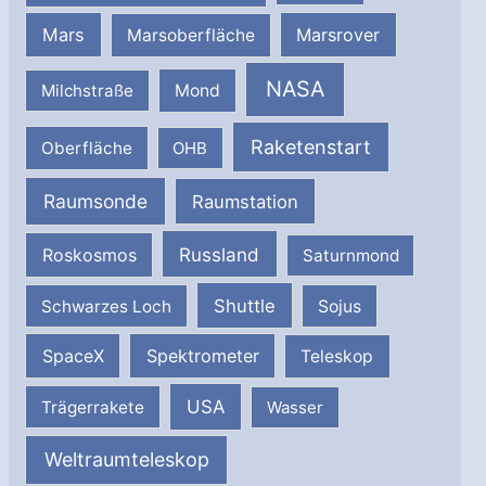
Mars
Marsrover
Marsoberfläche
NASA
Milchstraße
Mond
Raketenstart
Oberfläche
OHB
Raumsonde
Raumstation
Russland
Roskosmos
Saturnmond
Shuttle
Schwarzes Loch
Sojus
SpaceX
Spektrometer
Teleskop
USA
Trägerrakete
Wasser
Weltraumteleskop