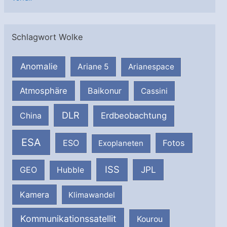
Schlagwort Wolke
Anomalie
Ariane 5
Arianespace
Atmosphäre
Baikonur
Cassini
DLR
Erdbeobachtung
China
ESA
ESO
Fotos
Exoplaneten
ISS
JPL
GEO
Hubble
Kamera
Klimawandel
Kommunikationssatellit
Kourou