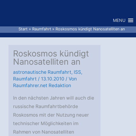
Zum
Inhalt
MENU
springen
Start
Raumfahrt
Roskosmos kündigt Nanosatelliten an
Roskosmos kündigt
Nanosatelliten an
astronautische Raumfahrt
,
ISS
,
Raumfahrt
/
13.10.2010
/ Von
Raumfahrer.net Redaktion
In den nächsten Jahren will auch die
russische Raumfahrtbehörde
Roskosmos mit der Nutzung neuer
technischer Möglichkeiten im
Rahmen von Nanosatelliten