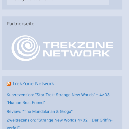
a
t
e
Partnerseite
g
o
r
i
e
n
TrekZone Network
Kurzrezension: “Star Trek: Strange New Worlds” – 4×03
“Human Best Friend”
Review: “The Mandalorian & Grogu”
Zweitrezension: “Strange New Worlds 4×02 – Der Griffin-
Vorfall”