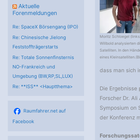
Aktuelle
Forenmeldungen
Re: SpaceX Börsengang (IPO)
Moritz Schloegel (link
Re: Chinesische Jielong
Willbold analysierten d
Feststoffträgerstarts
Satelliten. In den Händ
Re: Totale Sonnenfinsternis
eines Kleinsatelliten.(
NO-Frankreich und
dass man sich i
Umgebung (BW,RP,SL,LUX)
Re: **ISS** <Hauptthema>
Die Ergebnisse
Forscher Dr. Al
Symposium on Se
Raumfahrer.net auf
der Konferenz m
Facebook
Forschungssatel