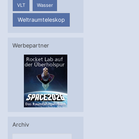
VLT
Wasser
Weltraumteleskop
Werbepartner
Archiv
A