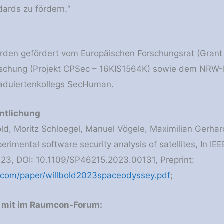
dards zu fördern.“
urden gefördert vom Europäischen Forschungsrat (Gran
schung (Projekt CPSec – 16KIS1564K) sowie dem NRW-Mi
duiertenkollegs SecHuman.
entlichung
ld, Moritz Schloegel, Manuel Vögele, Maximilian Gerhar
erimental software security analysis of satellites, In I
23, DOI: 10.1109/SP46215.2023.00131, Preprint:
ld.com/paper/willbold2023spaceodyssey.pdf
;
e mit im Raumcon-Forum: