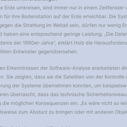
die Erde umkreisen, sind immer nur in einem Zeitfenster 
 für ihre Bodenstation auf der Erde erreichbar. Die Sy
egen die Strahlung im Weltall sein, dürfen nur wenig E
 haben eine entsprechend geringe Leistung. „Die Date
dems der 1990er-Jahre“, erklärt Holz die Herausforder
lliten-Entwickler gegenübersehen.
en Erkenntnissen der Software-Analyse erarbeiteten d
en. Sie zeigten, dass sie die Satelliten von der Kontrol
erung der Systeme übernehmen konnten, um beispielswei
ren überrascht, dass das technische Sicherheitsniveau s
g die möglichen Konsequenzen ein: „Es wäre nicht so lei
elsweise zum Absturz zu bringen oder mit anderen Objekt