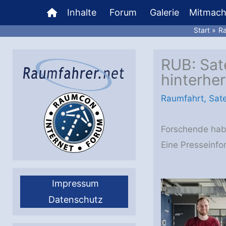
Zum
Inhalte
Forum
Galerie
Mitmac
Inhalt
Start
Ra
springen
RUB: Sate
hinterher
Raumfahrt
,
Sate
Forschende habe
Eine Presseinfo
Impressum
Datenschutz