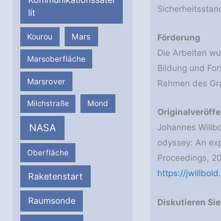
Sicherheitsstan
lit
Mars
Kourou
Förderung
Die Arbeiten w
Marsoberfläche
Bildung und For
Marsrover
Rahmen des Gra
Milchstraße
Mond
Originalveröff
NASA
Johannes Willbo
odyssey: An exp
Oberfläche
Proceedings, 20
https://jwillbo
Raketenstart
Raumsonde
Diskutieren Si