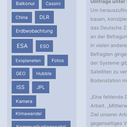
Umfrage unter 
Baikonur
Cassini
Um herauszufind
DLR
China
bauen, konzipie
das Deutsche Ze
Erdbeobachtung
an der Befragun
ESA
in vielen ander
ESO
Befragten ginge
Fotos
Exoplaneten
der Systeme gib
Satelliten zu ve
GEO
Hubble
Bodenstation mi
ISS
JPL
„Eine fehlende D
Kamera
Arbeit. „Mittle
Klimawandel
Ziel unserer Ar
gegenseitiges V
Kommunikationssatel