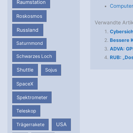
Raumstation
Computer
Roskosmos
Verwandte Artik
Russland
Cybersich
Bessere K
Saturnmond
ADVA: GP
Schwarzes Loch
RUB: „Dos
Shuttle
Sojus
SpaceX
Spektrometer
Teleskop
USA
Trägerrakete