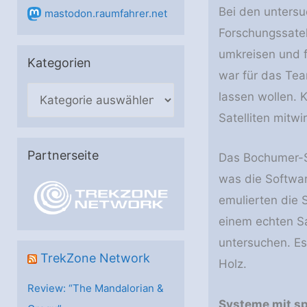
Bei den untersu
mastodon.raumfahrer.net
Forschungssatell
umkreisen und f
Kategorien
war für das Tea
K
lassen wollen. 
a
Satelliten mitw
t
e
Partnerseite
Das Bochumer-Sa
g
was die Softwar
o
emulierten die S
r
einem echten Sa
i
untersuchen. Es
e
TrekZone Network
Holz.
n
Review: “The Mandalorian &
Systeme mit sp