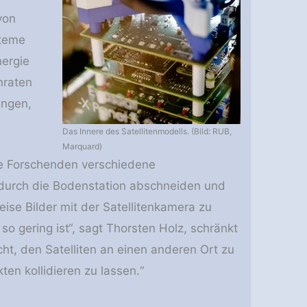
von
steme
nergie
nraten
ungen,
Das Innere des Satellitenmodells. (Bild: RUB,
Marquard)
ie Forschenden verschiedene
le durch die Bodenstation abschneiden und
se Bilder mit der Satellitenkamera zu
o gering ist“, sagt Thorsten Holz, schränkt
cht, den Satelliten an einen anderen Ort zu
en kollidieren zu lassen.“