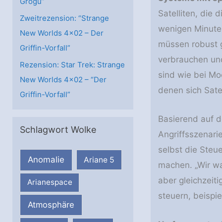
Grogu”
Satelliten, die 
Zweitrezension: “Strange
wenigen Minuten
New Worlds 4×02 – Der
müssen robust g
Griffin-Vorfall”
verbrauchen und
Rezension: Star Trek: Strange
sind wie bei Mo
New Worlds 4×02 – “Der
denen sich Sate
Griffin-Vorfall”
Basierend auf d
Schlagwort Wolke
Angriffsszenari
selbst die Steu
Anomalie
Ariane 5
machen. „Wir wa
aber gleichzeiti
Arianespace
steuern, beispi
Atmosphäre