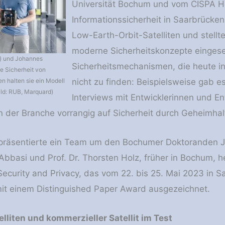
Universität Bochum und vom CISPA H
Informationssicherheit in Saarbrücken 
Low-Earth-Orbit-Satelliten und stellt
moderne Sicherheitskonzepte eingese
s) und Johannes
Sicherheitsmechanismen, die heute i
ie Sicherheit von
en halten sie ein Modell
nicht zu finden: Beispielsweise gab 
Bild: RUB, Marquard)
Interviews mit Entwicklerinnen und E
n der Branche vorrangig auf Sicherheit durch Geheimhal
 präsentierte ein Team um den Bochumer Doktoranden J
i Abbasi und Prof. Dr. Thorsten Holz, früher in Bochum, 
curity and Privacy, das vom 22. bis 25. Mai 2023 in Sa
it einem Distinguished Paper Award ausgezeichnet.
liten und kommerzieller Satellit im Test