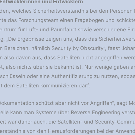
Entwicklerinnen und Entwicklern
en, welches Sicherheitsverständnis bei den Personen he
rte das Forschungsteam einen Fragebogen und schickte
ntrum für Luft- und Raumfahrt sowie verschiedene Fir
g. „Die Ergebnisse zeigen uns, dass das Sicherheitsvers
en Bereichen, nämlich Security by Obscurity“, fasst Joh
n also davon aus, dass Satelliten nicht angegriffen we
t, also nichts über sie bekannt ist. Nur wenige gaben 
rschlüsseln oder eine Authentifizierung zu nutzen, sodas
t dem Satelliten kommunizieren darf.
okumentation schützt aber nicht vor Angriffen“, sagt Mo
rweile kann man Systeme über Reverse Engineering verst
beit war daher auch, die Satelliten- und Security-Com
erständnis von den Herausforderungen bei der Anwendu