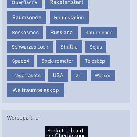
Raketenstart
Oberfläche
Raumsonde
Raumstation
Russland
Roskosmos
Saturnmond
Shuttle
Schwarzes Loch
Sojus
SpaceX
Spektrometer
Teleskop
USA
Trägerrakete
VLT
Wasser
Weltraumteleskop
Werbepartner