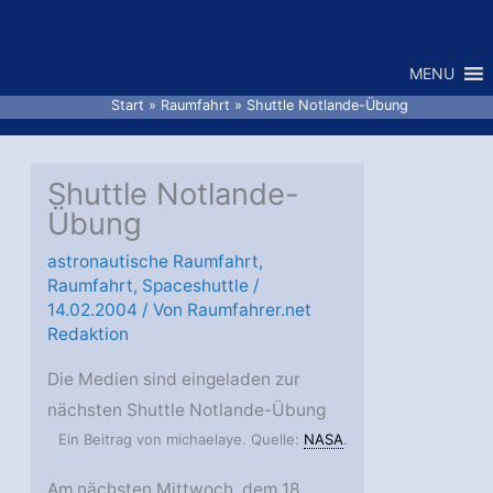
Zum
Inhalt
MENU
springen
Start
Raumfahrt
Shuttle Notlande-Übung
Shuttle Notlande-
Übung
astronautische Raumfahrt
,
Raumfahrt
,
Spaceshuttle
/
14.02.2004
/ Von
Raumfahrer.net
Redaktion
Die Medien sind eingeladen zur
nächsten Shuttle Notlande-Übung
Ein Beitrag von michaelaye. Quelle:
NASA
.
Am nächsten Mittwoch, dem 18.