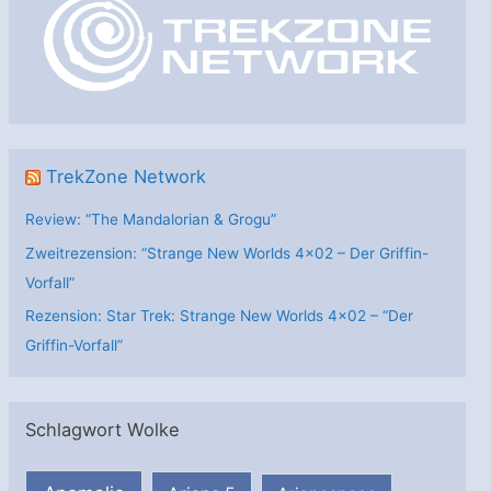
r
i
e
n
TrekZone Network
Review: “The Mandalorian & Grogu”
Zweitrezension: “Strange New Worlds 4×02 – Der Griffin-
Vorfall”
Rezension: Star Trek: Strange New Worlds 4×02 – “Der
Griffin-Vorfall”
Schlagwort Wolke