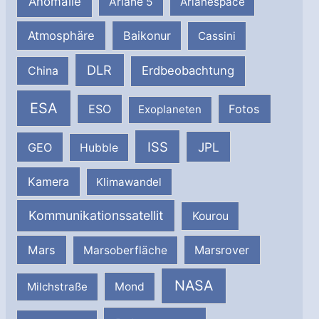
Anomalie
Ariane 5
Arianespace
Atmosphäre
Baikonur
Cassini
DLR
Erdbeobachtung
China
ESA
ESO
Fotos
Exoplaneten
ISS
JPL
GEO
Hubble
Kamera
Klimawandel
Kommunikationssatellit
Kourou
Mars
Marsrover
Marsoberfläche
NASA
Milchstraße
Mond