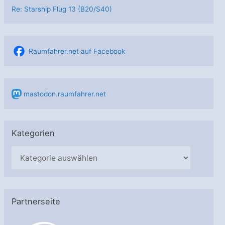
Re: Starship Flug 13 (B20/S40)
Raumfahrer.net auf Facebook
mastodon.raumfahrer.net
Kategorien
K
a
t
e
Partnerseite
g
o