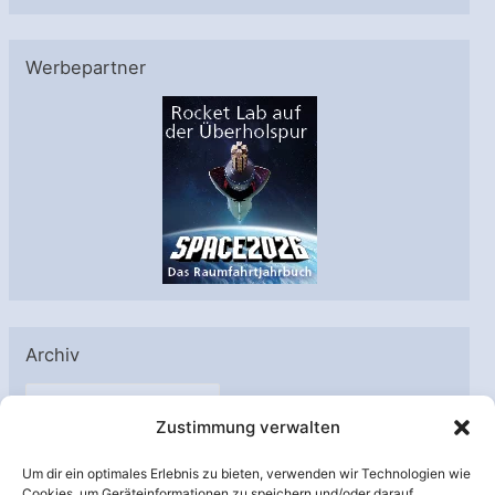
Werbepartner
Archiv
A
Zustimmung verwalten
r
c
Um dir ein optimales Erlebnis zu bieten, verwenden wir Technologien wie
h
Cookies, um Geräteinformationen zu speichern und/oder darauf