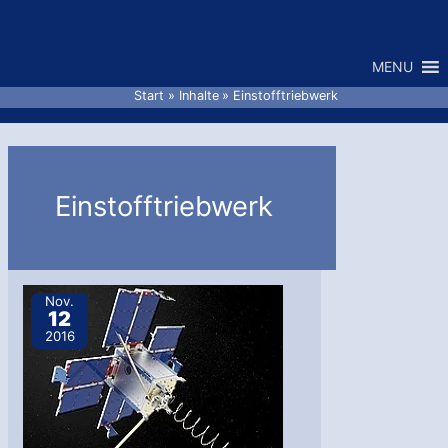
Zum
Inhalt
MENU
springen
Start
Inhalte
Einstofftriebwerk
Einstofftriebwerk
Nov.
12
2016