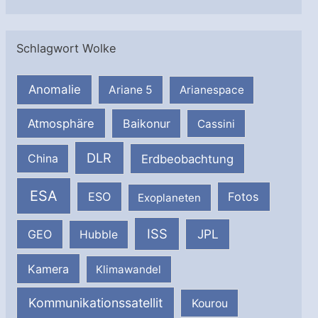
Schlagwort Wolke
Anomalie
Ariane 5
Arianespace
Atmosphäre
Baikonur
Cassini
DLR
Erdbeobachtung
China
ESA
ESO
Fotos
Exoplaneten
ISS
JPL
GEO
Hubble
Kamera
Klimawandel
Kommunikationssatellit
Kourou