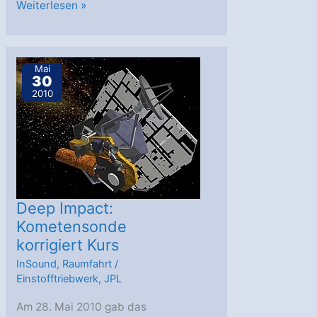
AV-
Weiterlesen »
062:
WorldView
4
Mai
30
und
2010
Cubesats
gestartet
Deep Impact:
Kometensonde
korrigiert Kurs
InSound
,
Raumfahrt
/
Einstofftriebwerk
,
JPL
Am 28. Mai 2010 gab das