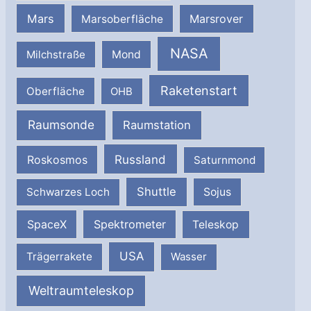
Mars
Marsrover
Marsoberfläche
NASA
Milchstraße
Mond
Raketenstart
Oberfläche
OHB
Raumsonde
Raumstation
Russland
Roskosmos
Saturnmond
Shuttle
Schwarzes Loch
Sojus
SpaceX
Spektrometer
Teleskop
USA
Trägerrakete
Wasser
Weltraumteleskop