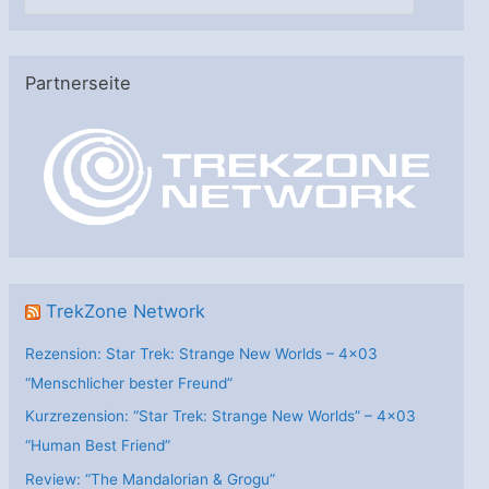
a
t
e
Partnerseite
g
o
r
i
e
n
TrekZone Network
Rezension: Star Trek: Strange New Worlds – 4×03
“Menschlicher bester Freund”
Kurzrezension: “Star Trek: Strange New Worlds” – 4×03
“Human Best Friend”
Review: “The Mandalorian & Grogu”