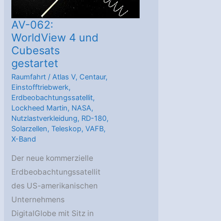
AV-062:
WorldView 4 und
Cubesats
gestartet
Raumfahrt
/
Atlas V
,
Centaur
,
Einstofftriebwerk
,
Erdbeobachtungssatellit
,
Lockheed Martin
,
NASA
,
Nutzlastverkleidung
,
RD-180
,
Solarzellen
,
Teleskop
,
VAFB
,
X-Band
Der neue kommerzielle
Erdbeobachtungssatellit
des US-amerikanischen
Unternehmens
DigitalGlobe mit Sitz in