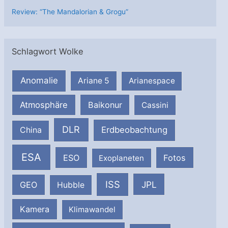
Review: “The Mandalorian & Grogu”
Schlagwort Wolke
Anomalie
Ariane 5
Arianespace
Atmosphäre
Baikonur
Cassini
DLR
Erdbeobachtung
China
ESA
ESO
Fotos
Exoplaneten
ISS
JPL
GEO
Hubble
Kamera
Klimawandel