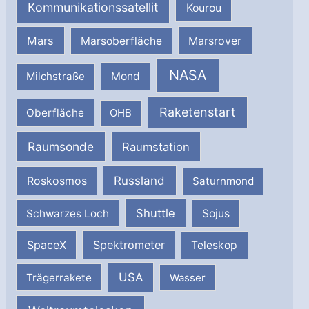
Kommunikationssatellit
Kourou
Mars
Marsrover
Marsoberfläche
NASA
Milchstraße
Mond
Raketenstart
Oberfläche
OHB
Raumsonde
Raumstation
Russland
Roskosmos
Saturnmond
Shuttle
Schwarzes Loch
Sojus
SpaceX
Spektrometer
Teleskop
USA
Trägerrakete
Wasser