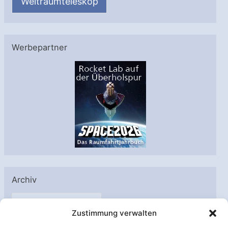
Weltraumteleskop
Werbepartner
Archiv
A
Zustimmung verwalten
r
c