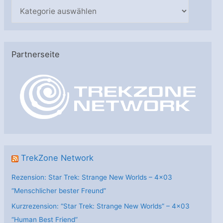
K
a
t
e
Partnerseite
g
o
r
i
e
n
TrekZone Network
Rezension: Star Trek: Strange New Worlds – 4×03
“Menschlicher bester Freund”
Kurzrezension: “Star Trek: Strange New Worlds” – 4×03
“Human Best Friend”