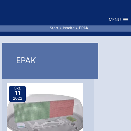
Zum
Inhalt
MENU
springen
Start
Inhalte
EPAK
EPAK
Okt.
11
2022