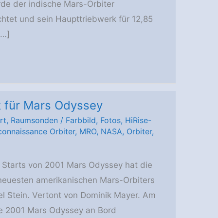
de der indische Mars-Orbiter
tet und sein Haupttriebwerk für 12,85
[…]
 für Mars Odyssey
rt
,
Raumsonden
/
Farbbild
,
Fotos
,
HiRise-
onnaissance Orbiter
,
MRO
,
NASA
,
Orbiter
,
r Starts von 2001 Mars Odyssey hat die
euesten amerikanischen Mars-Orbiters
ael Stein. Vertont von Dominik Mayer. Am
de 2001 Mars Odyssey an Bord