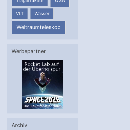
USA
Trägerrakete
VLT
Wasser
Weltraumteleskop
Werbepartner
Archiv