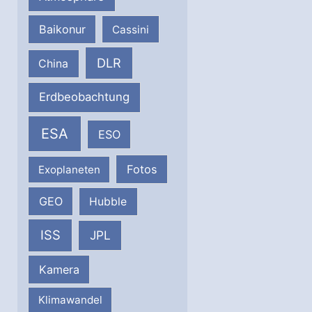
Baikonur
Cassini
DLR
China
Erdbeobachtung
ESA
ESO
Fotos
Exoplaneten
GEO
Hubble
ISS
JPL
Kamera
Klimawandel