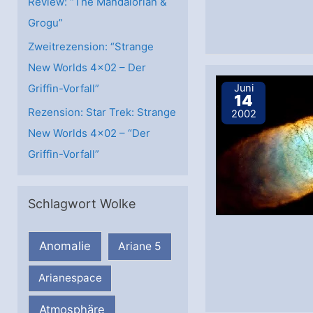
Review: “The Mandalorian &
Grogu”
Zweitrezension: “Strange
New Worlds 4×02 – Der
Juni
Griffin-Vorfall”
14
Rezension: Star Trek: Strange
2002
New Worlds 4×02 – “Der
Griffin-Vorfall”
Schlagwort Wolke
Anomalie
Ariane 5
Arianespace
Atmosphäre