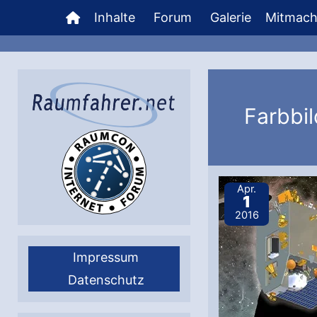
Zum
Inhalte
Forum
Galerie
Mitmac
Inhalt
springen
Farbbil
Apr.
1
2016
Impressum
Datenschutz