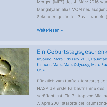
Morgen (MEZ) des 4. März 2016 wur
Mangalyaan alias MOM neu ausgerich
Sekunden gezündet. Zuvor war ein 
Deimos
Weiterlesen »
–
Ich
Ein Geburtstagsgeschenk
schau
InSound
,
Mars Odyssey 2001
,
Raumfah
dir
Kamera
,
Mars
,
Mars Odyssey
,
Mars Rec
in
USA
die
Pünktlich zum fünften Jahrestag de
Augen,
NASA die erste Farbaufnahme des n
Kleiner
veröffentlicht. Ein Beitrag von Mich
…
7. April 2001 startete die Raumson
!