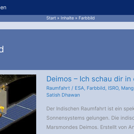
hen
Start
Inhalte
Farbbild
d
Deimos – Ich schau dir in 
Raumfahrt
/
ESA
,
Farbbild
,
ISRO
,
Mang
Satish Dhawan
Der Indischen Raumfahrt ist ein spe
Sonnensystems gelungen. Die indisch
Marsmondes Deimos. Erstellt von A