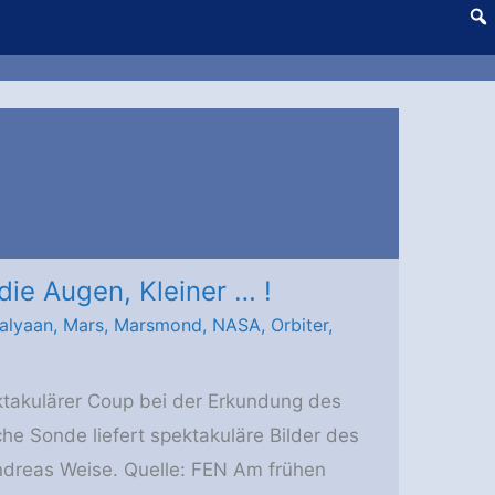
die Augen, Kleiner … !
alyaan
,
Mars
,
Marsmond
,
NASA
,
Orbiter
,
ktakulärer Coup bei der Erkundung des
e Sonde liefert spektakuläre Bilder des
ndreas Weise. Quelle: FEN Am frühen