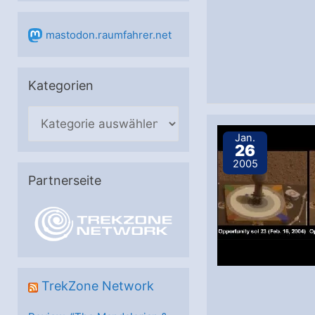
mastodon.raumfahrer.net
Kategorien
K
a
Jan.
26
t
2005
e
Partnerseite
g
o
r
i
e
TrekZone Network
n