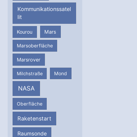
Kommunikationssatel
lit
Mars
Kourou
Marsoberfläche
Marsrover
Milchstraße
Mond
NASA
Oberfläche
Raketenstart
Raumsonde