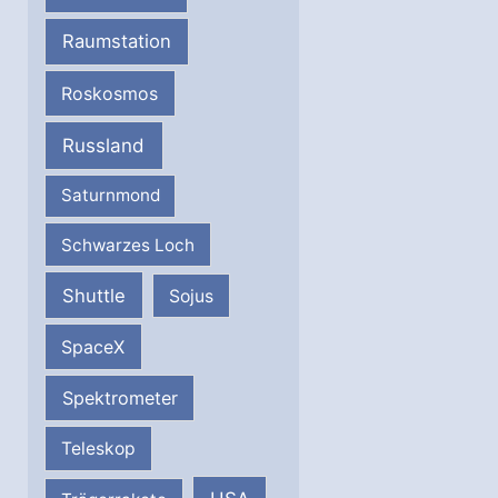
Raumstation
Roskosmos
Russland
Saturnmond
Schwarzes Loch
Shuttle
Sojus
SpaceX
Spektrometer
Teleskop