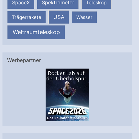
SpaceX
Spektrometer
Teleskop
USA
Trägerrakete
Wasser
Weltraumteleskop
Werbepartner