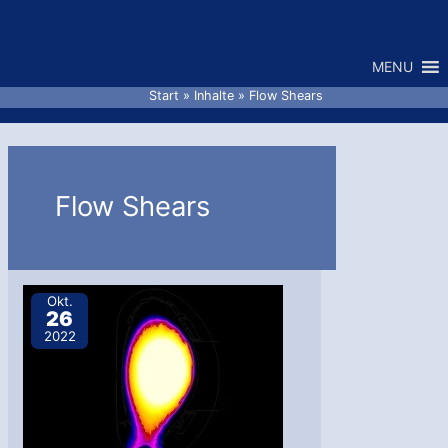
Zum
Inhalt
MENU
springen
Start
Inhalte
Flow Shears
Flow Shears
Okt.
26
2022