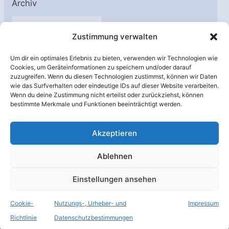
Archiv
A
Zustimmung verwalten
r
c
Um dir ein optimales Erlebnis zu bieten, verwenden wir Technologien wie
h
Cookies, um Geräteinformationen zu speichern und/oder darauf
Unterstützt von:
zuzugreifen. Wenn du diesen Technologien zustimmst, können wir Daten
i
wie das Surfverhalten oder eindeutige IDs auf dieser Website verarbeiten.
v
Wenn du deine Zustimmung nicht erteilst oder zurückziehst, können
bestimmte Merkmale und Funktionen beeinträchtigt werden.
Akzeptieren
Ablehnen
Einstellungen ansehen
Cookie-
Nutzungs-, Urheber- und
Impressum
© Raumfahrer Net e.V. 2026
Richtlinie
Datenschutzbestimmungen