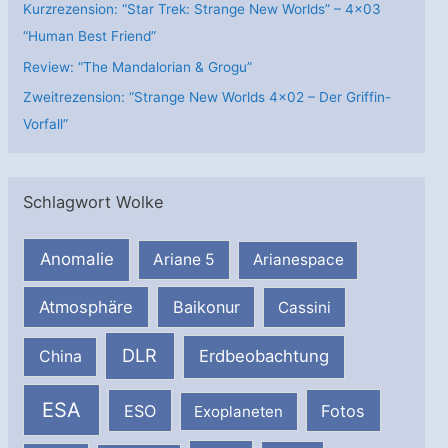
Kurzrezension: “Star Trek: Strange New Worlds” – 4×03
“Human Best Friend”
Review: “The Mandalorian & Grogu”
Zweitrezension: “Strange New Worlds 4×02 – Der Griffin-
Vorfall”
Schlagwort Wolke
Anomalie
Ariane 5
Arianespace
Atmosphäre
Baikonur
Cassini
DLR
Erdbeobachtung
China
ESA
ESO
Fotos
Exoplaneten