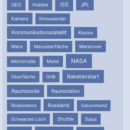
ISS
JPL
GEO
Hubble
Kamera
Klimawandel
Kommunikationssatellit
Kourou
Mars
Marsrover
Marsoberfläche
NASA
Milchstraße
Mond
Raketenstart
Oberfläche
OHB
Raumsonde
Raumstation
Russland
Roskosmos
Saturnmond
Shuttle
Schwarzes Loch
Sojus