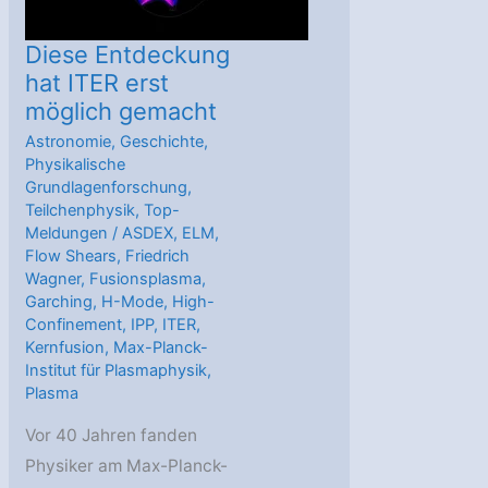
Diese Entdeckung
hat ITER erst
möglich gemacht
Astronomie
,
Geschichte
,
Physikalische
Grundlagenforschung
,
Teilchenphysik
,
Top-
Meldungen
/
ASDEX
,
ELM
,
Flow Shears
,
Friedrich
Wagner
,
Fusionsplasma
,
Garching
,
H-Mode
,
High-
Confinement
,
IPP
,
ITER
,
Kernfusion
,
Max-Planck-
Institut für Plasmaphysik
,
Plasma
Vor 40 Jahren fanden
Physiker am Max-Planck-