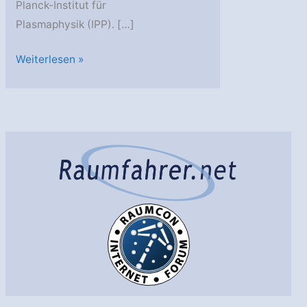
Planck-Institut für
Plasmaphysik (IPP). […]
Diese
Weiterlesen »
Entdeckung
hat
ITER
erst
möglich
gemacht