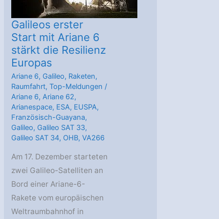
Galileos erster
Start mit Ariane 6
stärkt die Resilienz
Europas
Ariane 6
,
Galileo
,
Raketen
,
Raumfahrt
,
Top-Meldungen
/
Ariane 6
,
Ariane 62
,
Arianespace
,
ESA
,
EUSPA
,
Französisch-Guayana
,
Galileo
,
Galileo SAT 33
,
Galileo SAT 34
,
OHB
,
VA266
Am 17. Dezember starteten
zwei Galileo-Satelliten an
Bord einer Ariane-6-
Rakete vom europäischen
Weltraumbahnhof in