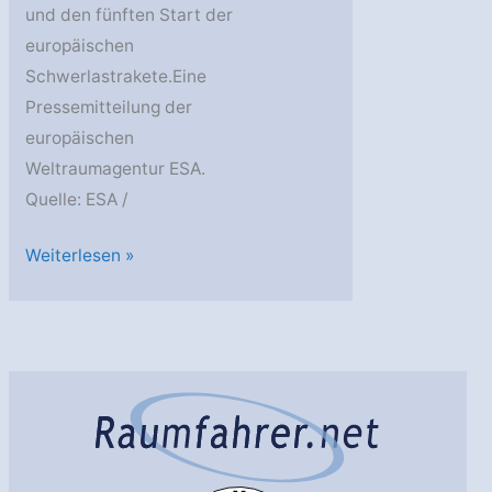
und den fünften Start der
europäischen
Schwerlastrakete.Eine
Pressemitteilung der
europäischen
Weltraumagentur ESA.
Quelle: ESA /
Live
Weiterlesen »
dabei
sein:
Start
von
Galileo
mit
Ariane