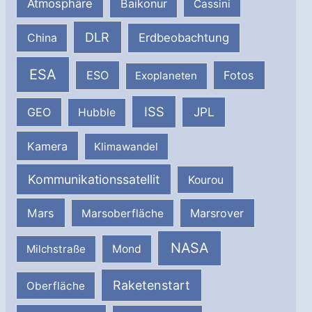
Atmosphäre
Baikonur
Cassini
DLR
Erdbeobachtung
China
ESA
ESO
Fotos
Exoplaneten
ISS
JPL
GEO
Hubble
Kamera
Klimawandel
Kommunikationssatellit
Kourou
Mars
Marsrover
Marsoberfläche
NASA
Milchstraße
Mond
Raketenstart
Oberfläche