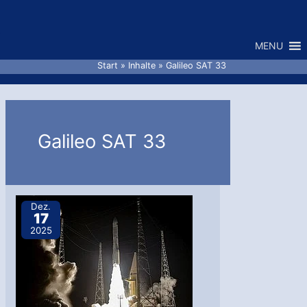
Zum
Inhalt
MENU
springen
Start
Inhalte
Galileo SAT 33
Galileo SAT 33
Dez.
17
2025