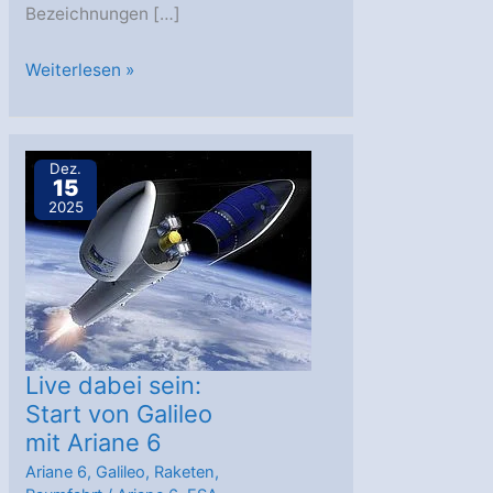
Bezeichnungen […]
Galileos
Weiterlesen »
erster
Start
mit
Dez.
15
Ariane
2025
6
stärkt
die
Resilienz
Europas
Live dabei sein:
Start von Galileo
mit Ariane 6
Ariane 6
,
Galileo
,
Raketen
,