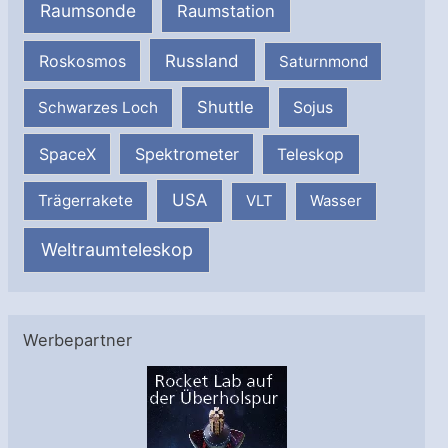
Raumsonde
Raumstation
Russland
Roskosmos
Saturnmond
Shuttle
Schwarzes Loch
Sojus
SpaceX
Spektrometer
Teleskop
USA
Trägerrakete
VLT
Wasser
Weltraumteleskop
Werbepartner