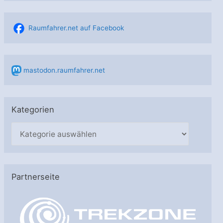
Raumfahrer.net auf Facebook
mastodon.raumfahrer.net
Kategorien
K
a
t
e
Partnerseite
g
o
r
i