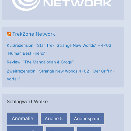
e
n
TrekZone Network
Kurzrezension: “Star Trek: Strange New Worlds” – 4×03
“Human Best Friend”
Review: “The Mandalorian & Grogu”
Zweitrezension: “Strange New Worlds 4×02 – Der Griffin-
Vorfall”
Schlagwort Wolke
Anomalie
Ariane 5
Arianespace