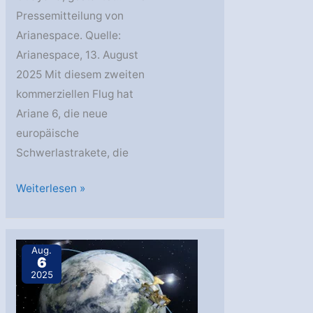
Pressemitteilung von
Arianespace. Quelle:
Arianespace, 13. August
2025 Mit diesem zweiten
kommerziellen Flug hat
Ariane 6, die neue
europäische
Schwerlastrakete, die
Metop-
Weiterlesen »
SGA1-
Satellit
mit
Aug.
6
Ariane 6
2025
von
Arianespace