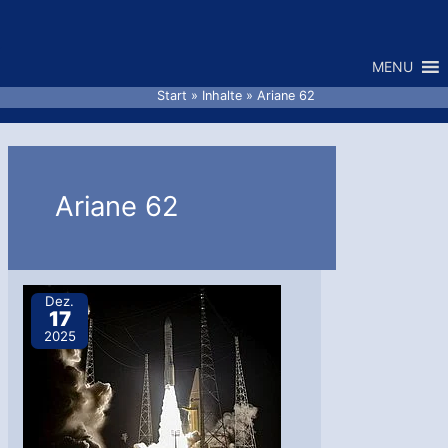
Zum
Inhalt
MENU
springen
Start
Inhalte
Ariane 62
Ariane 62
Dez.
17
2025