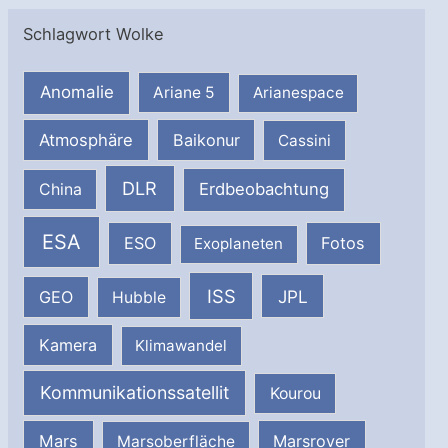
Schlagwort Wolke
Anomalie
Ariane 5
Arianespace
Atmosphäre
Baikonur
Cassini
DLR
Erdbeobachtung
China
ESA
ESO
Fotos
Exoplaneten
ISS
JPL
GEO
Hubble
Kamera
Klimawandel
Kommunikationssatellit
Kourou
Mars
Marsrover
Marsoberfläche