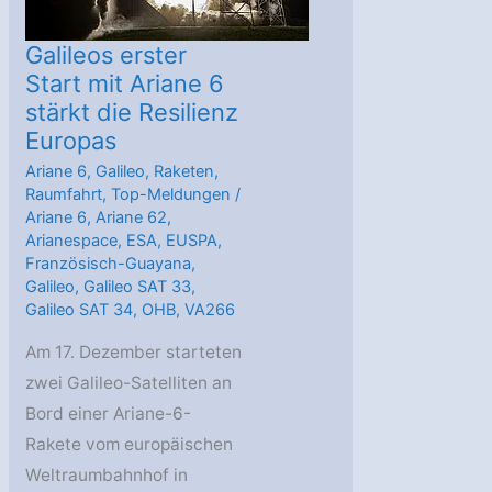
Galileos erster
Start mit Ariane 6
stärkt die Resilienz
Europas
Ariane 6
,
Galileo
,
Raketen
,
Raumfahrt
,
Top-Meldungen
/
Ariane 6
,
Ariane 62
,
Arianespace
,
ESA
,
EUSPA
,
Französisch-Guayana
,
Galileo
,
Galileo SAT 33
,
Galileo SAT 34
,
OHB
,
VA266
Am 17. Dezember starteten
zwei Galileo-Satelliten an
Bord einer Ariane-6-
Rakete vom europäischen
Weltraumbahnhof in