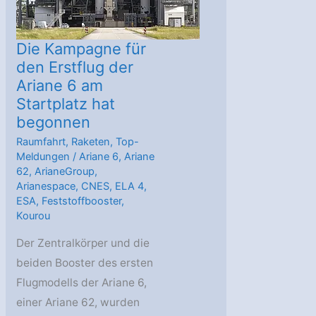
Technologien
aus
–
Die Kampagne für
vom
den Erstflug der
Ariane 6 am
Radiookkultationsinstrument
Startplatz hat
bis
begonnen
hin
Raumfahrt
,
Raketen
,
Top-
zu
Meldungen
/
Ariane 6
,
Ariane
Raketensystemen.
62
,
ArianeGroup
,
Arianespace
,
CNES
,
ELA 4
,
ESA
,
Feststoffbooster
,
Kourou
Der Zentralkörper und die
beiden Booster des ersten
Flugmodells der Ariane 6,
einer Ariane 62, wurden