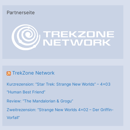
e
Partnerseite
g
o
r
i
e
n
TrekZone Network
Kurzrezension: “Star Trek: Strange New Worlds” – 4×03
“Human Best Friend”
Review: “The Mandalorian & Grogu”
Zweitrezension: “Strange New Worlds 4×02 – Der Griffin-
Vorfall”