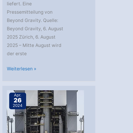
liefert. Eine
Pressemitteilung von
Beyond Gravity. Quelle:
Beyond Gravity, 6. August
2025 Zürich, 6. August
2025 – Mitte August wird
der erste
Beyond
Weiterlesen »
Gravity
stattet
Europas
Apr.
26
neue
2024
Wettersatelliten
mit
fortschrittlichen