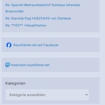
Re: SpaceX-Weltraumbahnhof Starbase (ehemals
Brownsville)
Re: Starship Flug 14(B21/S41) von Starbase
Re: **ISS** <Hauptthema>
Raumfahrer.net auf Facebook
mastodon.raumfahrer.net
Kategorien
K
a
t