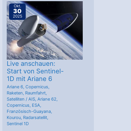
mit
Okt.
30
Ariane
2025
6
die
Umlaufbahn
Live anschauen:
Start von Sentinel-
1D mit Ariane 6
Ariane 6
,
Copernicus
,
Raketen
,
Raumfahrt
,
Satelliten
/
AIS
,
Ariane 62
,
Copernicus
,
ESA
,
Französisch-Guayana
,
Kourou
,
Radarsatellit
,
Sentinel 1D