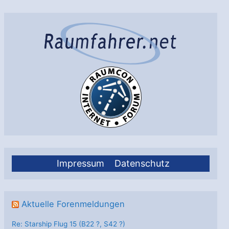
den
Erstflug
der
Ariane
6
am
Startplatz
hat
begonnen
Impressum
Datenschutz
Aktuelle Forenmeldungen
Re: Starship Flug 15 (B22 ?, S42 ?)