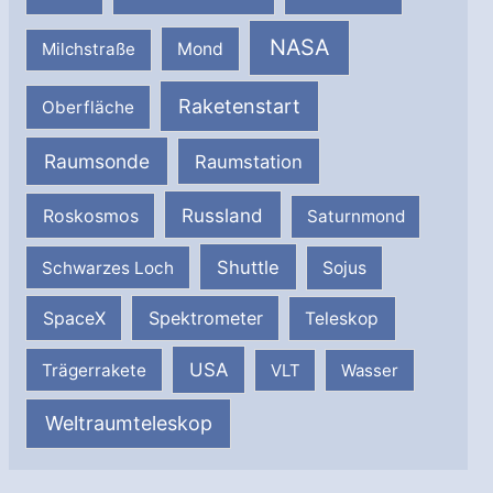
NASA
Milchstraße
Mond
Raketenstart
Oberfläche
Raumsonde
Raumstation
Russland
Roskosmos
Saturnmond
Shuttle
Schwarzes Loch
Sojus
SpaceX
Spektrometer
Teleskop
USA
Trägerrakete
VLT
Wasser
Weltraumteleskop