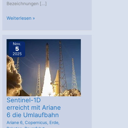
Bezeichnungen […]
Galileos
Weiterlesen »
erster
Start
mit
Nov.
5
Ariane
2025
6
stärkt
die
Resilienz
Europas
Sentinel-1D
erreicht mit Ariane
6 die Umlaufbahn
Ariane 6
,
Copernicus
,
Erde
,