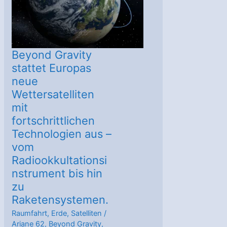
erfolgreich
gestartet
Beyond Gravity
stattet Europas
neue
Wettersatelliten
mit
fortschrittlichen
Technologien aus –
vom
Radiookkultationsi
nstrument bis hin
zu
Raketensystemen.
Raumfahrt
,
Erde
,
Satelliten
/
Ariane 62
,
Beyond Gravity
,