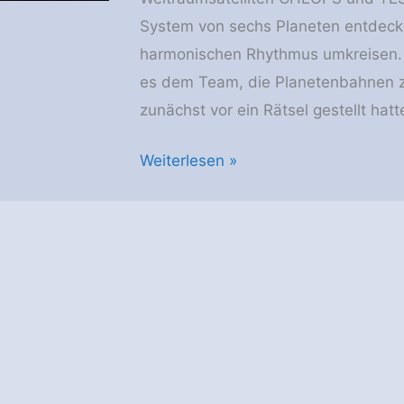
System von sechs Planeten entdeckt,
harmonischen Rhythmus umkreisen. D
es dem Team, die Planetenbahnen z
zunächst vor ein Rätsel gestellt hatt
Universität
Weiterlesen »
Bern:
Astronomischer
Walzer
enthüllt
Sextett
von
Planeten