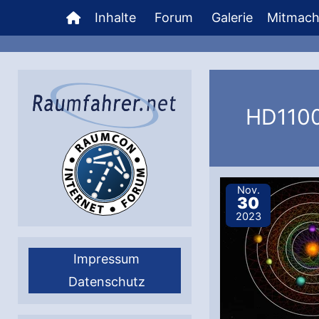
Zum
Inhalte
Forum
Galerie
Mitmac
Inhalt
springen
HD110
Nov.
30
2023
Impressum
Datenschutz