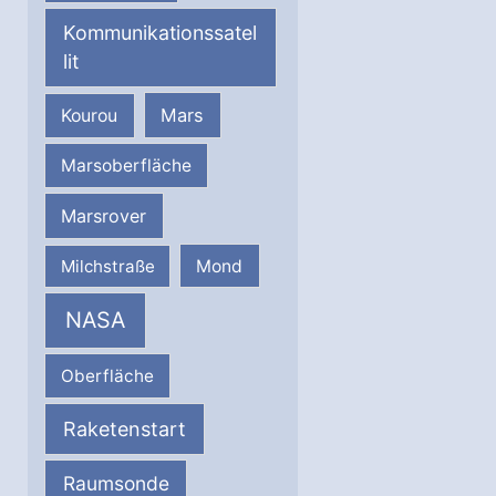
Kommunikationssatel
lit
Mars
Kourou
Marsoberfläche
Marsrover
Milchstraße
Mond
NASA
Oberfläche
Raketenstart
Raumsonde