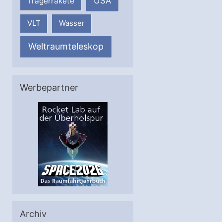
USA
Trägerrakete
VLT
Wasser
Weltraumteleskop
Werbepartner
Archiv