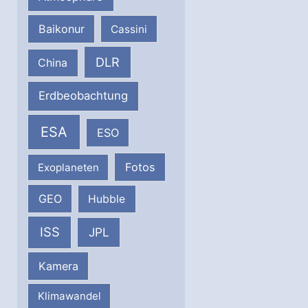
Baikonur
Cassini
DLR
China
Erdbeobachtung
ESA
ESO
Fotos
Exoplaneten
GEO
Hubble
ISS
JPL
Kamera
Klimawandel