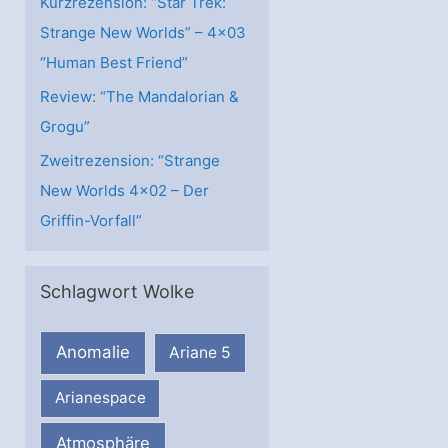
Kurzrezension: “Star Trek:
Strange New Worlds” – 4×03
“Human Best Friend”
Review: “The Mandalorian &
Grogu”
Zweitrezension: “Strange
New Worlds 4×02 – Der
Griffin-Vorfall”
Schlagwort Wolke
Anomalie
Ariane 5
Arianespace
Atmosphäre