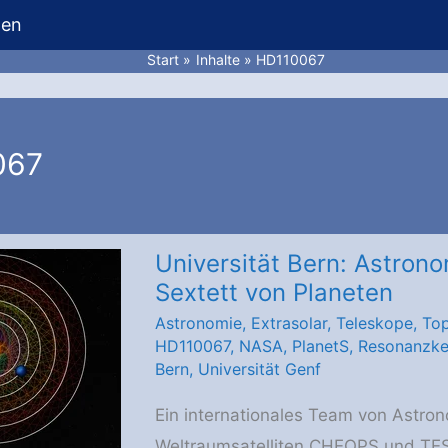
hen
Start
Inhalte
HD110067
067
Universität Bern: Astrono
Sextett von Planeten
Astronomie
,
Extrasolar
,
Teleskope
,
To
HD110067
,
NASA
,
PlanetS
,
Resonanzke
Bern
,
Universität Genf
Ein internationales Team von Astro
Weltraumsatelliten CHEOPS und TESS