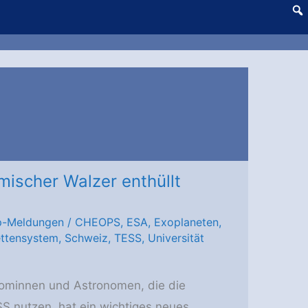
mischer Walzer enthüllt
p-Meldungen
/
CHEOPS
,
ESA
,
Exoplaneten
,
ttensystem
,
Schweiz
,
TESS
,
Universität
nominnen und Astronomen, die die
 nutzen, hat ein wichtiges neues