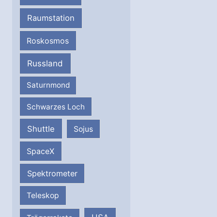
Raumstation
Roskosmos
Russland
Saturnmond
Schwarzes Loch
Shuttle
Sojus
SpaceX
Spektrometer
Teleskop