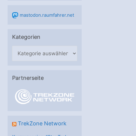
mastodon.raumfahrer.net
Kategorien
K
a
t
e
Partnerseite
g
o
r
i
e
TrekZone Network
n