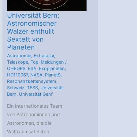
Universität Bern:
Astronomischer
Walzer enthüllt
Sextett von
Planeten
Astronomie
,
Extrasolar
,
Teleskope
,
Top-Meldungen
/
CHEOPS
,
ESA
,
Exoplaneten
,
HD110067
,
NASA
,
PlanetS
,
Resonanzkettensystem
,
Schweiz
,
TESS
,
Universität
Bern
,
Universität Genf
Ein internationales Team
von Astronominnen und
Astronomen, die die
Weltraumsatelliten