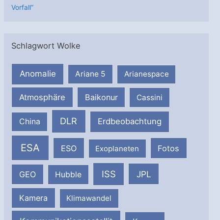
Vorfall”
Schlagwort Wolke
Anomalie
Ariane 5
Arianespace
Atmosphäre
Baikonur
Cassini
DLR
Erdbeobachtung
China
ESA
ESO
Fotos
Exoplaneten
ISS
JPL
GEO
Hubble
Kamera
Klimawandel