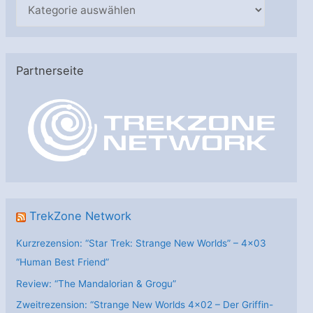
K
a
t
e
Partnerseite
g
o
r
i
e
n
TrekZone Network
Kurzrezension: “Star Trek: Strange New Worlds” – 4×03
“Human Best Friend”
Review: “The Mandalorian & Grogu”
Zweitrezension: “Strange New Worlds 4×02 – Der Griffin-