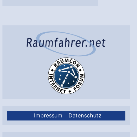
Bern:
Astronomischer
Walzer
enthüllt
Sextett
von
Planeten
Impressum
Datenschutz