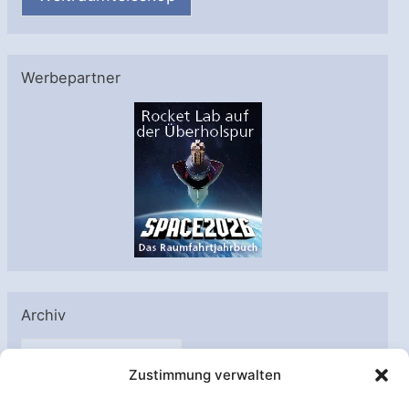
Werbepartner
Archiv
A
Zustimmung verwalten
r
c