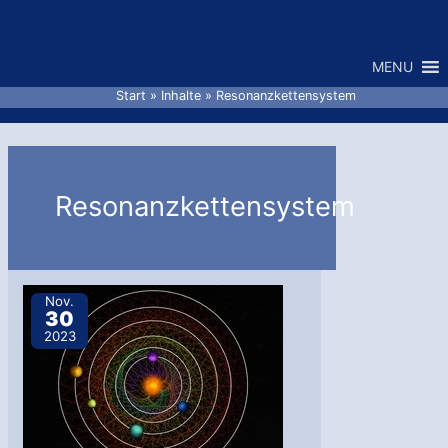
Zum
Inhalt
MENU
springen
Start
Inhalte
Resonanzkettensystem
Resonanzkettensystem
Nov.
30
2023