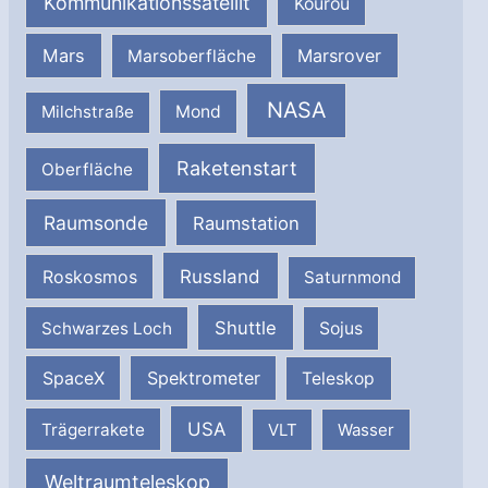
Kommunikationssatellit
Kourou
Mars
Marsrover
Marsoberfläche
NASA
Milchstraße
Mond
Raketenstart
Oberfläche
Raumsonde
Raumstation
Russland
Roskosmos
Saturnmond
Shuttle
Schwarzes Loch
Sojus
SpaceX
Spektrometer
Teleskop
USA
Trägerrakete
VLT
Wasser
Weltraumteleskop