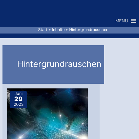
Zum
Inhalt
MENU
springen
Start
Inhalte
Hintergrundrauschen
Hintergrundrauschen
Juni
29
2023