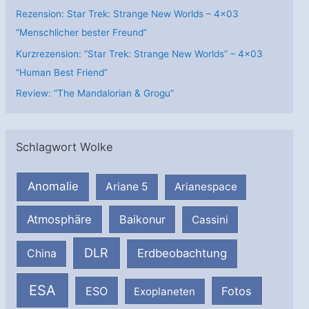
Rezension: Star Trek: Strange New Worlds – 4×03
“Menschlicher bester Freund”
Kurzrezension: “Star Trek: Strange New Worlds” – 4×03
“Human Best Friend”
Review: “The Mandalorian & Grogu”
Schlagwort Wolke
Anomalie
Ariane 5
Arianespace
Atmosphäre
Baikonur
Cassini
DLR
Erdbeobachtung
China
ESA
ESO
Fotos
Exoplaneten