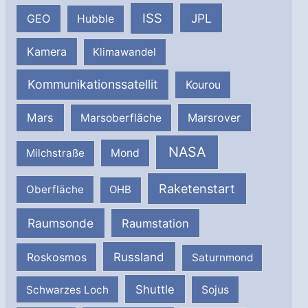
ISS
JPL
GEO
Hubble
Kamera
Klimawandel
Kommunikationssatellit
Kourou
Mars
Marsrover
Marsoberfläche
NASA
Milchstraße
Mond
Raketenstart
Oberfläche
OHB
Raumsonde
Raumstation
Russland
Roskosmos
Saturnmond
Shuttle
Schwarzes Loch
Sojus