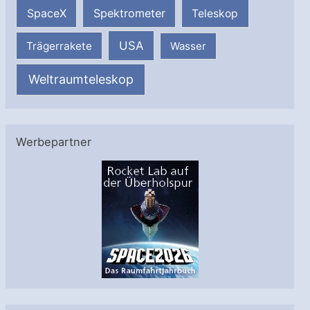
SpaceX
Spektrometer
Teleskop
USA
Trägerrakete
Wasser
Weltraumteleskop
Werbepartner