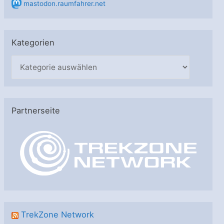
mastodon.raumfahrer.net
Kategorien
K
a
t
e
Partnerseite
g
o
r
i
e
n
TrekZone Network