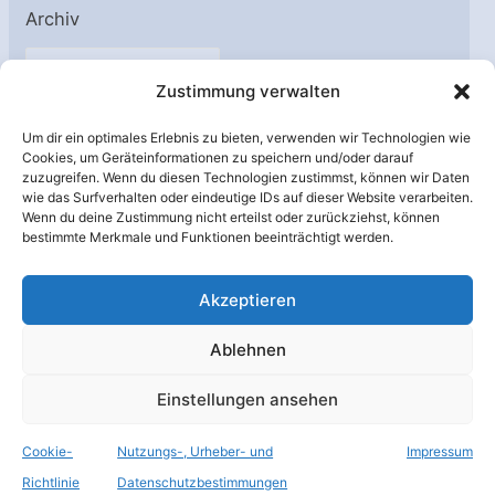
Archiv
A
Zustimmung verwalten
r
c
Um dir ein optimales Erlebnis zu bieten, verwenden wir Technologien wie
h
Cookies, um Geräteinformationen zu speichern und/oder darauf
Unterstützt von:
zuzugreifen. Wenn du diesen Technologien zustimmst, können wir Daten
i
wie das Surfverhalten oder eindeutige IDs auf dieser Website verarbeiten.
v
Wenn du deine Zustimmung nicht erteilst oder zurückziehst, können
bestimmte Merkmale und Funktionen beeinträchtigt werden.
Akzeptieren
Ablehnen
Einstellungen ansehen
Cookie-
Nutzungs-, Urheber- und
Impressum
© Raumfahrer Net e.V. 2026
Richtlinie
Datenschutzbestimmungen