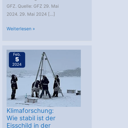
GFZ. Quelle: GFZ 29. Mai
2024. 29. Mai 2024 […]
GFZ:
Weiterlesen »
Mehr
Erdbeben
durch
Feb.
5
Klimawandel
2024
Klimaforschung:
Wie stabil ist der
Eisschild in der