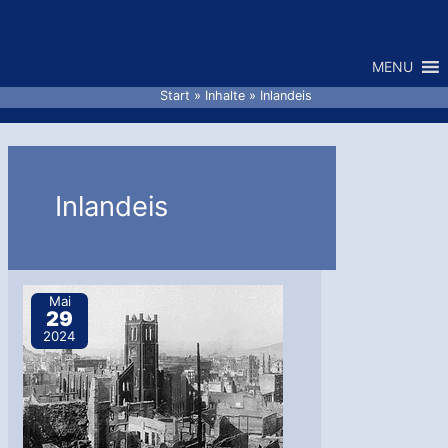
Zum
Inhalt
MENU
springen
Start
Inhalte
Inlandeis
Inlandeis
Mai
29
2024