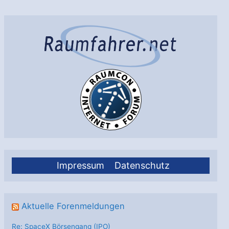
ist
der
Eisschild
in
der
Antarktis?
Impressum
Datenschutz
Aktuelle Forenmeldungen
Re: SpaceX Börsengang (IPO)