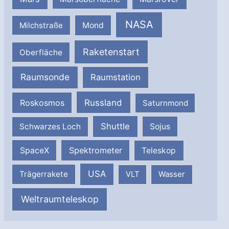
NASA
Milchstraße
Mond
Raketenstart
Oberfläche
Raumsonde
Raumstation
Russland
Roskosmos
Saturnmond
Shuttle
Schwarzes Loch
Sojus
SpaceX
Spektrometer
Teleskop
USA
Trägerrakete
VLT
Wasser
Weltraumteleskop