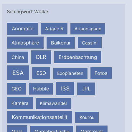
Schlagwort Wolke
Anomalie
Ariane 5
Arianespace
Atmosphäre
Baikonur
Cassini
DLR
Erdbeobachtung
China
ESA
ESO
Fotos
Exoplaneten
ISS
JPL
GEO
Hubble
Kamera
Klimawandel
Kommunikationssatellit
Kourou
Mars
Marsrover
Marsoberfläche