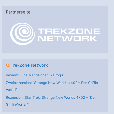
t
e
Partnerseite
g
o
r
i
e
n
TrekZone Network
Review: “The Mandalorian & Grogu”
Zweitrezension: “Strange New Worlds 4×02 – Der Griffin-
Vorfall”
Rezension: Star Trek: Strange New Worlds 4×02 – “Der
Griffin-Vorfall”