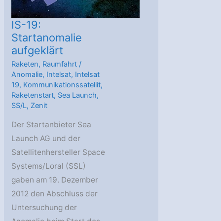
IS-19:
Startanomalie
aufgeklärt
Raketen
,
Raumfahrt
/
Anomalie
,
Intelsat
,
Intelsat
19
,
Kommunikationssatellit
,
Raketenstart
,
Sea Launch
,
SS/L
,
Zenit
Der Startanbieter Sea
Launch AG und der
Satellitenhersteller Space
Systems/Loral (SSL)
gaben am 19. Dezember
2012 den Abschluss der
Untersuchung der