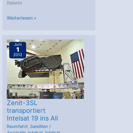
Rakete
IS-
Weiterlesen »
19:
Sealaunch
und
Juni
1
SS/L
2012
suchen
weiter
nach
Fehler
Zenit-3SL
transportiert
Intelsat 19 ins All
Raumfahrt
,
Satelliten
/
Anomalie
,
Intelsat
,
Intelsat