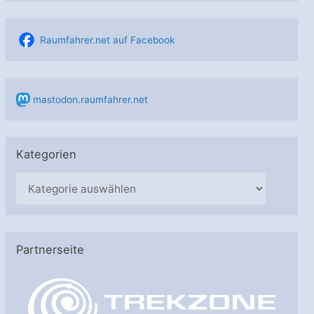
Raumfahrer.net auf Facebook
mastodon.raumfahrer.net
Kategorien
K
a
t
e
Partnerseite
g
o
r
i