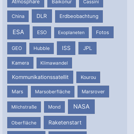
Atmosphäre
Baikonur
Cassini
DLR
Erdbeobachtung
China
ESA
ESO
Fotos
Exoplaneten
ISS
JPL
GEO
Hubble
Kamera
Klimawandel
Kommunikationssatellit
Kourou
Mars
Marsrover
Marsoberfläche
NASA
Milchstraße
Mond
Raketenstart
Oberfläche