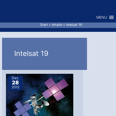
Zum
Inhalt
MENU
springen
Start
Inhalte
Intelsat 19
Intelsat 19
Dez.
28
2012