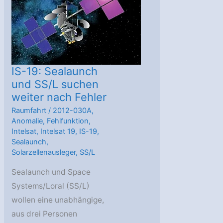
IS-19: Sealaunch
und SS/L suchen
weiter nach Fehler
Raumfahrt
/
2012-030A
,
Anomalie
,
Fehlfunktion
,
Intelsat
,
Intelsat 19
,
IS-19
,
Sealaunch
,
Solarzellenausleger
,
SS/L
Sealaunch und Space
Systems/Loral (SS/L)
wollen eine unabhängige,
aus drei Personen