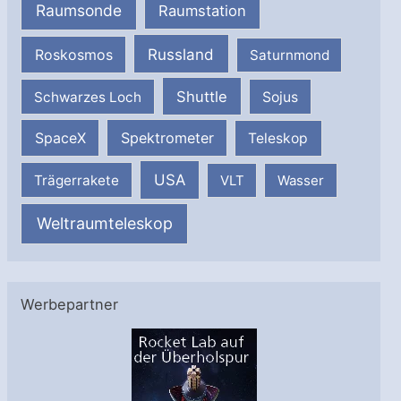
Raumsonde
Raumstation
Russland
Roskosmos
Saturnmond
Shuttle
Schwarzes Loch
Sojus
SpaceX
Spektrometer
Teleskop
USA
Trägerrakete
VLT
Wasser
Weltraumteleskop
Werbepartner