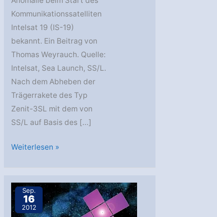
Anomalie beim Start des
Kommunikationssatelliten
Intelsat 19 (IS-19)
bekannt. Ein Beitrag von
Thomas Weyrauch. Quelle:
Intelsat, Sea Launch, SS/L.
Nach dem Abheben der
Trägerrakete des Typ
Zenit-3SL mit dem von
SS/L auf Basis des […]
IS-
Weiterlesen »
19:
Startanomalie
aufgeklärt
Sep.
16
2012