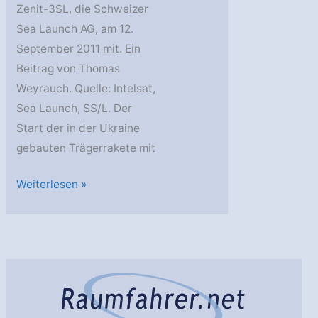
Zenit-3SL, die Schweizer
Sea Launch AG, am 12.
September 2011 mit. Ein
Beitrag von Thomas
Weyrauch. Quelle: Intelsat,
Sea Launch, SS/L. Der
Start der in der Ukraine
gebauten Trägerrakete mit
Intelsat
Weiterlesen »
19
fliegt
auf
Zenit-
3SL