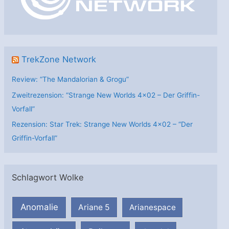
e
n
TrekZone Network
Review: “The Mandalorian & Grogu”
Zweitrezension: “Strange New Worlds 4×02 – Der Griffin-
Vorfall”
Rezension: Star Trek: Strange New Worlds 4×02 – “Der
Griffin-Vorfall”
Schlagwort Wolke
Anomalie
Ariane 5
Arianespace