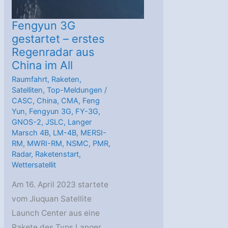
Fengyun 3G
gestartet – erstes
Regenradar aus
China im All
Raumfahrt
,
Raketen
,
Satelliten
,
Top-Meldungen
/
CASC
,
China
,
CMA
,
Feng
Yun
,
Fengyun 3G
,
FY-3G
,
GNOS-2
,
JSLC
,
Langer
Marsch 4B
,
LM-4B
,
MERSI-
RM
,
MWRI-RM
,
NSMC
,
PMR
,
Radar
,
Raketenstart
,
Wettersatellit
Am 16. April 2023 startete
vom Jiuquan Satellite
Launch Center aus eine
Rakete des Typs Langer