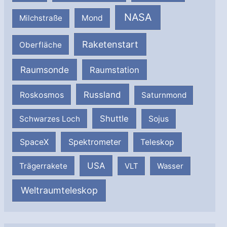
NASA
Milchstraße
Mond
Raketenstart
Oberfläche
Raumsonde
Raumstation
Russland
Roskosmos
Saturnmond
Shuttle
Schwarzes Loch
Sojus
SpaceX
Spektrometer
Teleskop
USA
Trägerrakete
VLT
Wasser
Weltraumteleskop