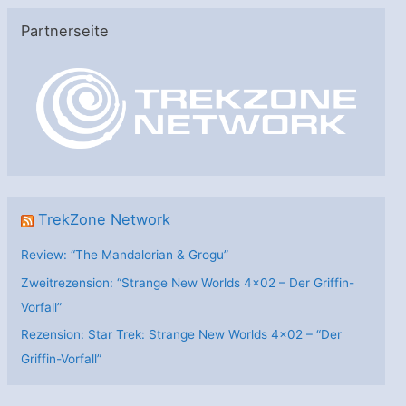
e
Partnerseite
g
o
r
i
e
n
TrekZone Network
Review: “The Mandalorian & Grogu”
Zweitrezension: “Strange New Worlds 4×02 – Der Griffin-
Vorfall”
Rezension: Star Trek: Strange New Worlds 4×02 – “Der
Griffin-Vorfall”