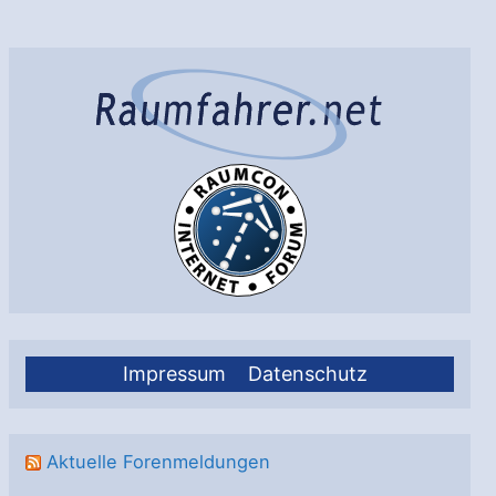
–
erstes
Regenradar
aus
China
im
All
Impressum
Datenschutz
Aktuelle Forenmeldungen