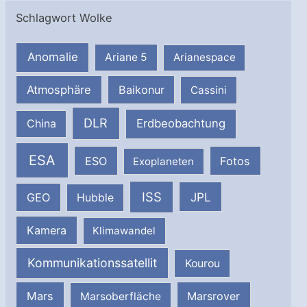
Schlagwort Wolke
Anomalie
Ariane 5
Arianespace
Atmosphäre
Baikonur
Cassini
DLR
Erdbeobachtung
China
ESA
ESO
Fotos
Exoplaneten
ISS
JPL
GEO
Hubble
Kamera
Klimawandel
Kommunikationssatellit
Kourou
Mars
Marsrover
Marsoberfläche