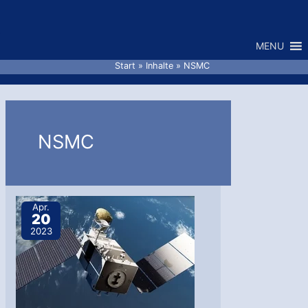
Zum
Inhalt
MENU
springen
Start
Inhalte
NSMC
NSMC
Apr.
20
2023