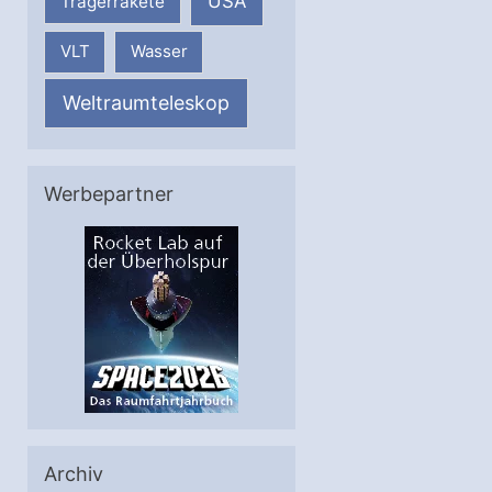
USA
Trägerrakete
VLT
Wasser
Weltraumteleskop
Werbepartner
Archiv