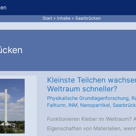
hen
Start
Inhalte
Saarbrücken
ücken
Kleinste Teilchen wachs
Weltraum schneller?
Physikalische Grundlagenforschung
,
R
Fallturm
,
INM
,
Nanopartikel
,
Saarbrüc
Funktionieren Kleber im Weltraum? A
Eigenschaften von Materialien, wenn