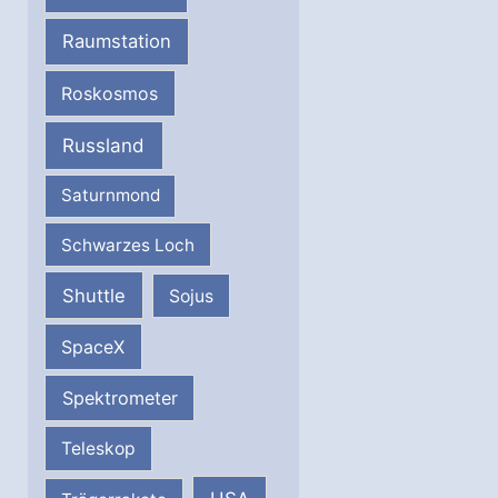
Raumstation
Roskosmos
Russland
Saturnmond
Schwarzes Loch
Shuttle
Sojus
SpaceX
Spektrometer
Teleskop