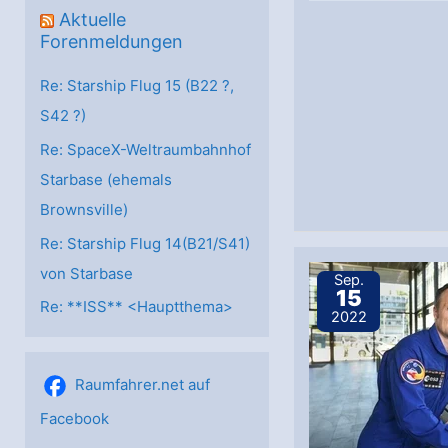
Aktuelle
Forenmeldungen
Re: Starship Flug 15 (B22 ?,
S42 ?)
Re: SpaceX-Weltraumbahnhof
Starbase (ehemals
Brownsville)
Re: Starship Flug 14(B21/S41)
von Starbase
Sep.
15
Re: **ISS** <Hauptthema>
2022
Raumfahrer.net auf
Facebook