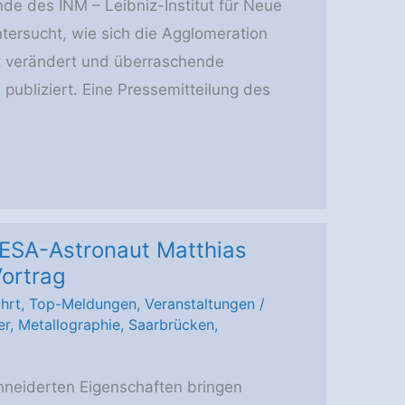
nde des INM – Leibniz-Institut für Neue
tersucht, wie sich die Agglomeration
t verändert und überraschende
 publiziert. Eine Pressemitteilung des
 ESA-Astronaut Matthias
Vortrag
hrt
,
Top-Meldungen
,
Veranstaltungen
/
er
,
Metallographie
,
Saarbrücken
,
hneiderten Eigenschaften bringen