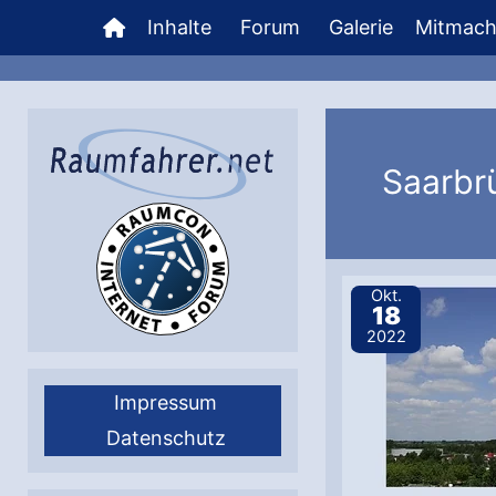
Zum
Inhalte
Forum
Galerie
Mitmac
Inhalt
springen
Saarbr
Okt.
18
2022
Impressum
Datenschutz