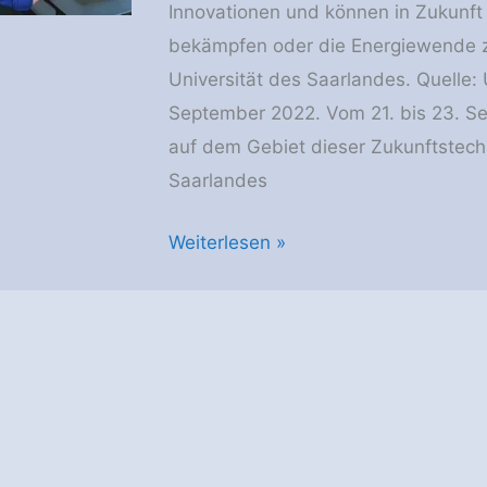
Innovationen und können in Zukunft
bekämpfen oder die Energiewende z
Universität des Saarlandes. Quelle: 
September 2022. Vom 21. bis 23. Sep
auf dem Gebiet dieser Zukunftstechn
Saarlandes
Metallographie-
Weiterlesen »
Tagung
–
ESA-
Astronaut
Matthias
Maurer
hält