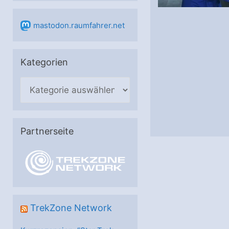
mastodon.raumfahrer.net
Kategorien
K
a
t
e
Partnerseite
g
o
r
i
e
TrekZone Network
n