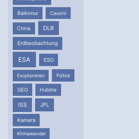
Baikonur
Cassini
DLR
China
Erdbeobachtung
ESA
ESO
Fotos
Exoplaneten
GEO
Hubble
ISS
JPL
Kamera
Klimawandel