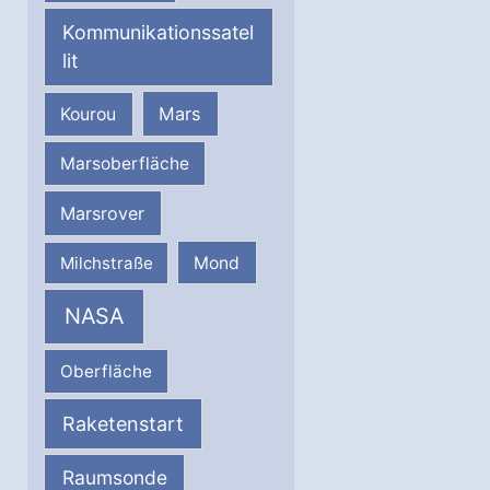
Kommunikationssatel
lit
Mars
Kourou
Marsoberfläche
Marsrover
Milchstraße
Mond
NASA
Oberfläche
Raketenstart
Raumsonde