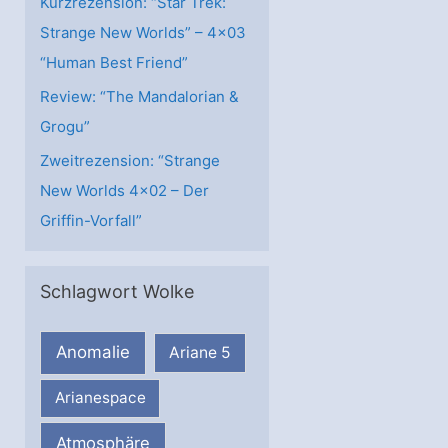
Kurzrezension: “Star Trek:
Strange New Worlds” – 4×03
“Human Best Friend”
Review: “The Mandalorian &
Grogu”
Zweitrezension: “Strange
New Worlds 4×02 – Der
Griffin-Vorfall”
Schlagwort Wolke
Anomalie
Ariane 5
Arianespace
Atmosphäre