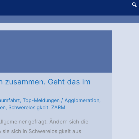
en zusammen. Geht das im
aumfahrt
,
Top-Meldungen
/
Agglomeration
,
ken
,
Schwerelosigkeit
,
ZARM
llgemeiner gefragt: Ändern sich die
 sie sich in Schwerelosigkeit aus