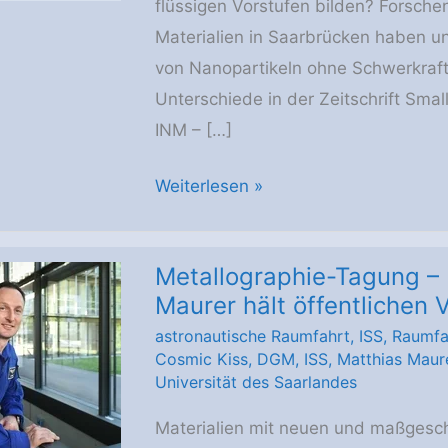
flüssigen Vorstufen bilden? Forsche
Materialien in Saarbrücken haben un
von Nanopartikeln ohne Schwerkraf
Unterschiede in der Zeitschrift Small
INM – […]
Kleinste
Weiterlesen »
Teilchen
wachsen
Metallographie-Tagung –
zusammen.
Maurer hält öffentlichen 
Geht
astronautische Raumfahrt
,
ISS
,
Raumfa
das
Cosmic Kiss
,
DGM
,
ISS
,
Matthias Maur
im
Universität des Saarlandes
Weltraum
Materialien mit neuen und maßgesc
schneller?