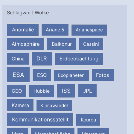
Schlagwort Wolke
Anomalie
Ariane 5
Arianespace
Atmosphäre
Baikonur
Cassini
DLR
Erdbeobachtung
China
ESA
ESO
Fotos
Exoplaneten
ISS
JPL
GEO
Hubble
Kamera
Klimawandel
Kommunikationssatellit
Kourou