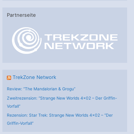
t
e
Partnerseite
g
o
r
i
e
n
TrekZone Network
Review: “The Mandalorian & Grogu”
Zweitrezension: “Strange New Worlds 4×02 – Der Griffin-
Vorfall”
Rezension: Star Trek: Strange New Worlds 4×02 – “Der
Griffin-Vorfall”