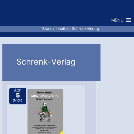
Zum
Inhalt
MENU
springen
Start
Inhalte
Schrenk-Verlag
Schrenk-Verlag
Apr.
5
2024