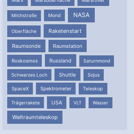
Mars
Marsrover
Marsoberfläche
NASA
Milchstraße
Mond
Raketenstart
Oberfläche
Raumsonde
Raumstation
Russland
Roskosmos
Saturnmond
Shuttle
Schwarzes Loch
Sojus
SpaceX
Spektrometer
Teleskop
USA
Trägerrakete
VLT
Wasser
Weltraumteleskop