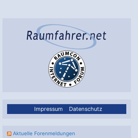
von
Simon
Marius
neu
aufgelegt
Impressum
Datenschutz
Aktuelle Forenmeldungen