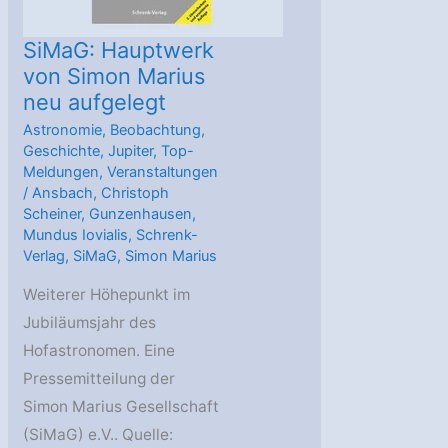
SiMaG: Hauptwerk
von Simon Marius
neu aufgelegt
Astronomie
,
Beobachtung
,
Geschichte
,
Jupiter
,
Top-
Meldungen
,
Veranstaltungen
/
Ansbach
,
Christoph
Scheiner
,
Gunzenhausen
,
Mundus Iovialis
,
Schrenk-
Verlag
,
SiMaG
,
Simon Marius
Weiterer Höhepunkt im
Jubiläumsjahr des
Hofastronomen. Eine
Pressemitteilung der
Simon Marius Gesellschaft
(SiMaG) e.V.. Quelle: