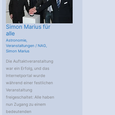
Marius
Simon Marius für
alle
Astronomie
,
Veranstaltungen
/
NAG
,
Simon Marius
Die Auftaktveranstaltung
war ein Erfolg, und das
Internetportal wurde
während einer festlichen
Veranstaltung
freigeschaltet: Alle haben
nun Zugang zu einem
bedeutenden