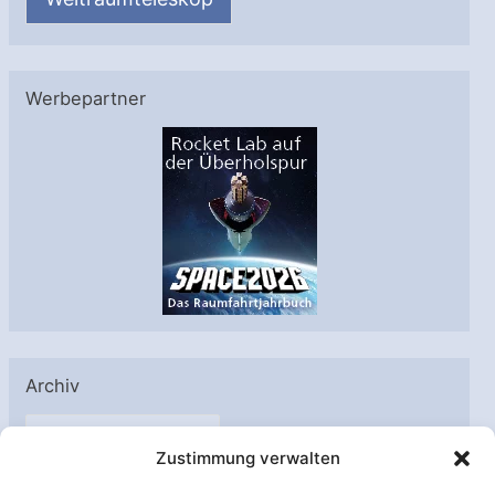
Werbepartner
Archiv
A
Zustimmung verwalten
r
c