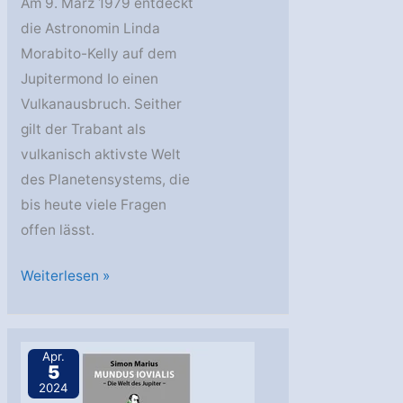
Am 9. März 1979 entdeckt
die Astronomin Linda
Morabito-Kelly auf dem
Jupitermond Io einen
Vulkanausbruch. Seither
gilt der Trabant als
vulkanisch aktivste Welt
des Planetensystems, die
bis heute viele Fragen
offen lässt.
AstroGeo
Weiterlesen »
Podcast:
Vulkan-
Wunderwelt
Apr.
5
–
2024
wieso