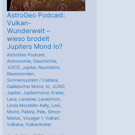
AstroGeo Podcast:
Vulkan-
Wunderwelt –
wieso brodelt
Jupiters Mond Io?
AstroGeo Podcast
,
Astronomie
,
Geschichte
,
JUICE
,
Jupiter
,
Raumfahrt
,
Raumsonden
,
Sonnensystem
/
Caldera
,
Galileischer Mond
,
Io
,
JUNO
,
Jupiter
,
Jupitermond
,
Krater
,
Lava
,
Lavasee
,
Lavastrom
,
Linda Morabito-Kelly
,
Loki
,
Mond
,
Patera
,
Pele
,
Simon
Marius
,
Voyager 1
,
Vulkan
,
Vulkane
,
Vulkankrater