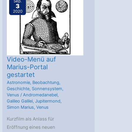
Sep.
3
1624“
2020
Video-Menü auf
Marius-Portal
gestartet
Astronomie
,
Beobachtung
,
Geschichte
,
Sonnensystem
,
Venus
/
Andromedanebel
,
Galileo Galilei
,
Jupitermond
,
Simon Marius
,
Venus
Kurzfilm als Anlass für
Eröffnung eines neuen