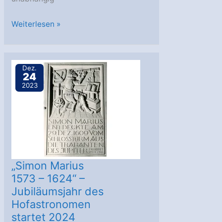
SiMaG:
Weiterlesen »
Hauptwerk
von
Simon
Dez.
24
Marius
2023
neu
aufgelegt
„Simon Marius
1573 – 1624“ –
Jubiläumsjahr des
Hofastronomen
startet 2024