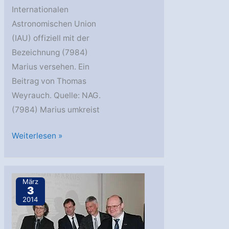
Internationalen
Astronomischen Union
(IAU) offiziell mit der
Bezeichnung (7984)
Marius versehen. Ein
Beitrag von Thomas
Weyrauch. Quelle: NAG.
(7984) Marius umkreist
Kleinplanet
Weiterlesen »
(7984)
1980
SM
März
3
heißt
2014
jetzt
(7984)