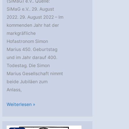
(SiMaG) e.V.. Quelle:
SiMaG e.V.. 29. August
2022. 29. August 2022 – Im
kommenden Jahr hat der
markgräfliche
Hofastronom Simon
Marius 450. Geburtstag
und im Jahr darauf 400.
Todestag. Die Simon
Marius Gesellschaft nimmt
beide Jubiläen zum
Anlass,
„Simon
Weiterlesen »
Marius
1573
–