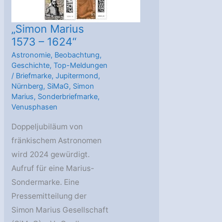
startet
2024
„Simon Marius
1573 – 1624“
Astronomie
,
Beobachtung
,
Geschichte
,
Top-Meldungen
/
Briefmarke
,
Jupitermond
,
Nürnberg
,
SiMaG
,
Simon
Marius
,
Sonderbriefmarke
,
Venusphasen
Doppeljubiläum von
fränkischem Astronomen
wird 2024 gewürdigt.
Aufruf für eine Marius-
Sondermarke. Eine
Pressemitteilung der
Simon Marius Gesellschaft