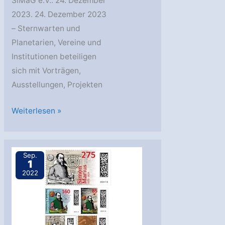
SiMaG e.V.. 24. Dezember
2023. 24. Dezember 2023
– Sternwarten und
Planetarien, Vereine und
Institutionen beteiligen
sich mit Vorträgen,
Ausstellungen, Projekten
„Simon
Weiterlesen »
Marius
1573
–
Sep.
1
1624“
2022
–
Jubiläumsjahr
des
Hofastronomen