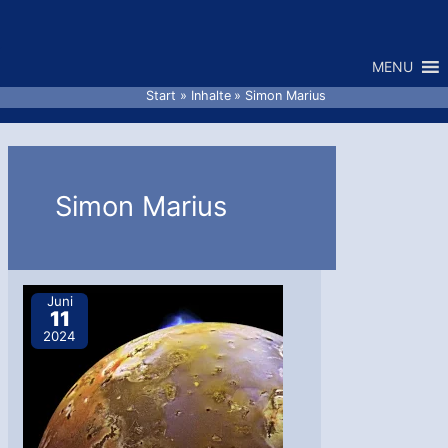
Zum
Inhalt
MENU
springen
Start
Inhalte
Simon Marius
Simon Marius
Juni
11
2024