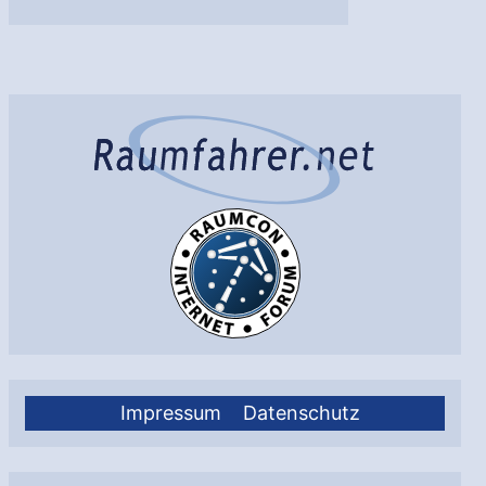
Marius
für
alle
Impressum
Datenschutz