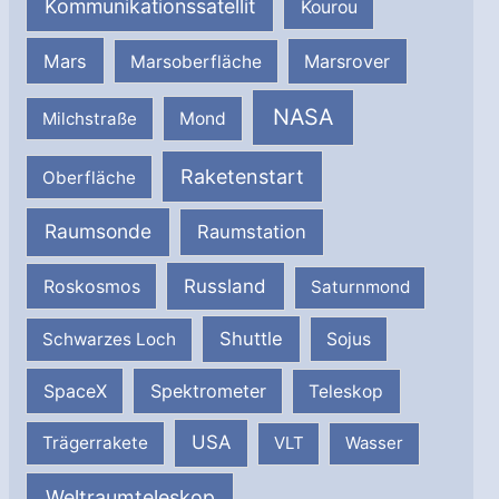
Kommunikationssatellit
Kourou
Mars
Marsrover
Marsoberfläche
NASA
Milchstraße
Mond
Raketenstart
Oberfläche
Raumsonde
Raumstation
Russland
Roskosmos
Saturnmond
Shuttle
Schwarzes Loch
Sojus
SpaceX
Spektrometer
Teleskop
USA
Trägerrakete
VLT
Wasser
Weltraumteleskop