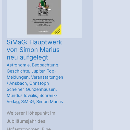
brodelt
Jupiters
Mond
Io?
SiMaG: Hauptwerk
von Simon Marius
neu aufgelegt
Astronomie
,
Beobachtung
,
Geschichte
,
Jupiter
,
Top-
Meldungen
,
Veranstaltungen
/
Ansbach
,
Christoph
Scheiner
,
Gunzenhausen
,
Mundus Iovialis
,
Schrenk-
Verlag
,
SiMaG
,
Simon Marius
Weiterer Höhepunkt im
Jubiläumsjahr des
Hofastronomen. Eine