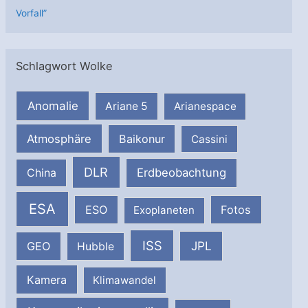
Vorfall”
Schlagwort Wolke
Anomalie
Ariane 5
Arianespace
Atmosphäre
Baikonur
Cassini
DLR
Erdbeobachtung
China
ESA
ESO
Fotos
Exoplaneten
ISS
JPL
GEO
Hubble
Kamera
Klimawandel