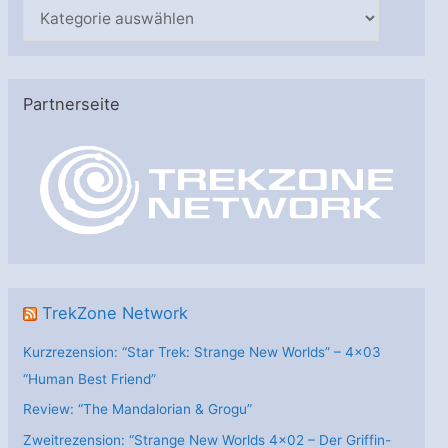
K
a
t
e
Partnerseite
g
o
r
i
e
n
TrekZone Network
Kurzrezension: “Star Trek: Strange New Worlds” – 4×03
“Human Best Friend”
Review: “The Mandalorian & Grogu”
Zweitrezension: “Strange New Worlds 4×02 – Der Griffin-