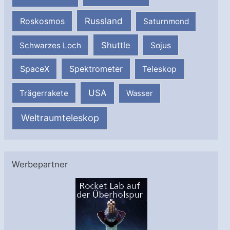
Russland
Roskosmos
Saturnmond
Shuttle
Schwarzes Loch
Sojus
SpaceX
Spektrometer
Teleskop
USA
Trägerrakete
Wasser
Weltraumteleskop
Werbepartner