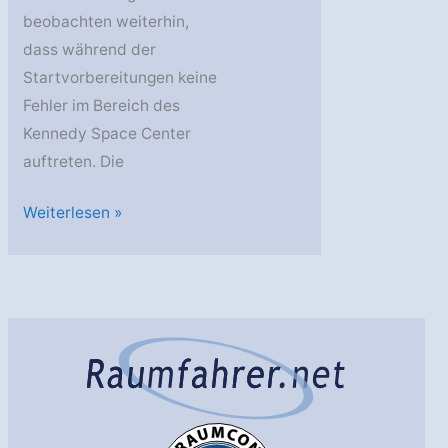
beobachten weiterhin,
dass während der
Startvorbereitungen keine
Fehler im Bereich des
Kennedy Space Center
auftreten. Die
Atlantis:
Weiterlesen »
Erster
Start
seit
Juni
steht
bevor