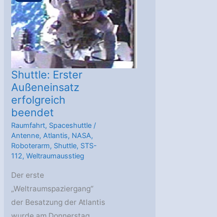
Weltraumspaziergang
Shuttle: Erster
Außeneinsatz
erfolgreich
beendet
Raumfahrt
,
Spaceshuttle
/
Antenne
,
Atlantis
,
NASA
,
Roboterarm
,
Shuttle
,
STS-
112
,
Weltraumausstieg
Der erste
„Weltraumspaziergang“
der Besatzung der Atlantis
wurde am Donnerstag