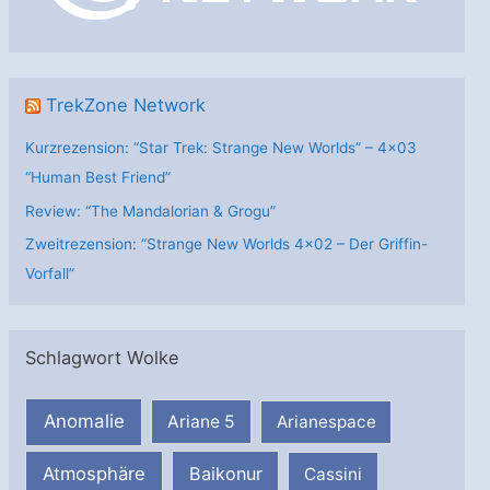
e
n
TrekZone Network
Kurzrezension: “Star Trek: Strange New Worlds” – 4×03
“Human Best Friend”
Review: “The Mandalorian & Grogu”
Zweitrezension: “Strange New Worlds 4×02 – Der Griffin-
Vorfall”
Schlagwort Wolke
Anomalie
Ariane 5
Arianespace
Atmosphäre
Baikonur
Cassini