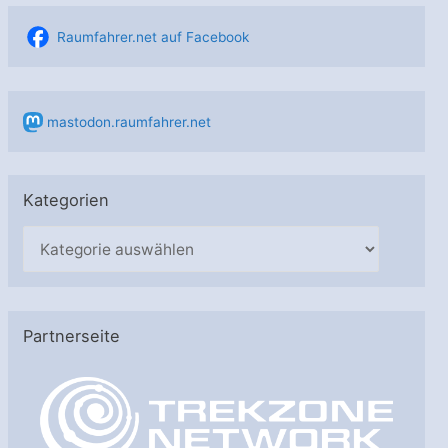
Raumfahrer.net auf Facebook
mastodon.raumfahrer.net
Kategorien
K
a
t
e
Partnerseite
g
o
r
i