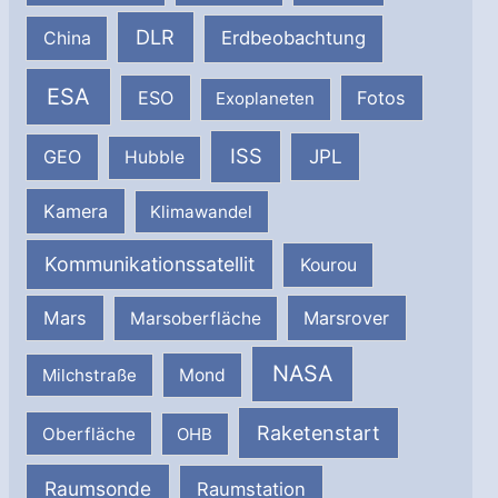
DLR
Erdbeobachtung
China
ESA
ESO
Fotos
Exoplaneten
ISS
JPL
GEO
Hubble
Kamera
Klimawandel
Kommunikationssatellit
Kourou
Mars
Marsrover
Marsoberfläche
NASA
Milchstraße
Mond
Raketenstart
Oberfläche
OHB
Raumsonde
Raumstation