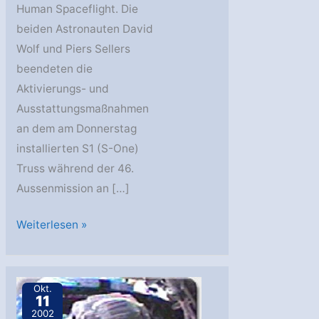
Human Spaceflight. Die
beiden Astronauten David
Wolf und Piers Sellers
beendeten die
Aktivierungs- und
Ausstattungsmaßnahmen
an dem am Donnerstag
installierten S1 (S-One)
Truss während der 46.
Aussenmission an […]
STS-
Weiterlesen »
112-
Crew
beendete
Okt.
11
dritten
2002