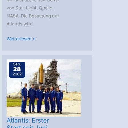
von Star-Light, Quelle:
NASA. Die Besatzung der
Atlantis wird
Space
Weiterlesen »
Shuttle
Atlantis
gestartet
Sep.
28
2002
Atlantis: Erster
Start seit Juni