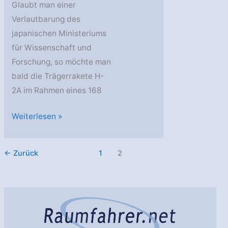
Glaubt man einer
Verlautbarung des
japanischen Ministeriums
für Wissenschaft und
Forschung, so möchte man
bald die Trägerrakete H-
2A im Rahmen eines 168
Ein
Weiterlesen »
Revival
für
←
Zurück
1
2
Japans
H-
2A,
Konkurrenz
für