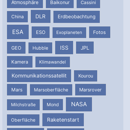
Atmosphäre
Baikonur
Cassini
DLR
Erdbeobachtung
China
ESA
ESO
Fotos
Exoplaneten
ISS
JPL
GEO
Hubble
Kamera
Klimawandel
Kommunikationssatellit
Kourou
Mars
Marsrover
Marsoberfläche
NASA
Milchstraße
Mond
Raketenstart
Oberfläche