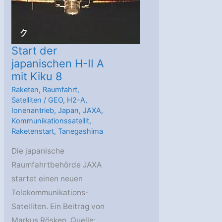
Start der
japanischen H-II A
mit Kiku 8
Raketen
,
Raumfahrt
,
Satelliten
/
GEO
,
H2-A
,
Ionenantrieb
,
Japan
,
JAXA
,
Kommunikationssatellit
,
Raketenstart
,
Tanegashima
Die japanische
Raumfahrtbehörde JAXA
startet einen neuen
Telekommunikations-
Satelliten. Ein Beitrag von
Markus Rösken. Quelle: