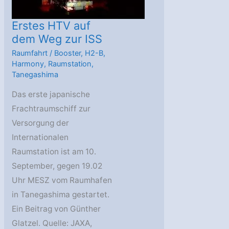
Erstes HTV auf
dem Weg zur ISS
Raumfahrt
/
Booster
,
H2-B
,
Harmony
,
Raumstation
,
Tanegashima
Das erste japanische
Frachtraumschiff zur
Versorgung der
Internationalen
Raumstation ist am 10.
September, gegen 19.02
Uhr MESZ vom Raumhafen
in Tanegashima gestartet.
Ein Beitrag von Günther
Glatzel. Quelle: JAXA,