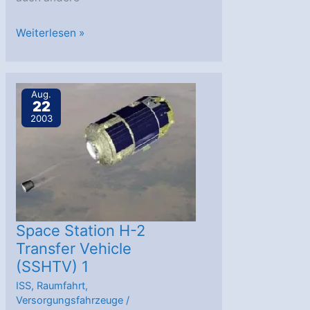
Start
Weiterlesen »
der
japanischen
H-
Aug.
22
II
2003
A
mit
Kiku
8
Space Station H-2
Transfer Vehicle
(SSHTV) 1
ISS
,
Raumfahrt
,
Versorgungsfahrzeuge
/