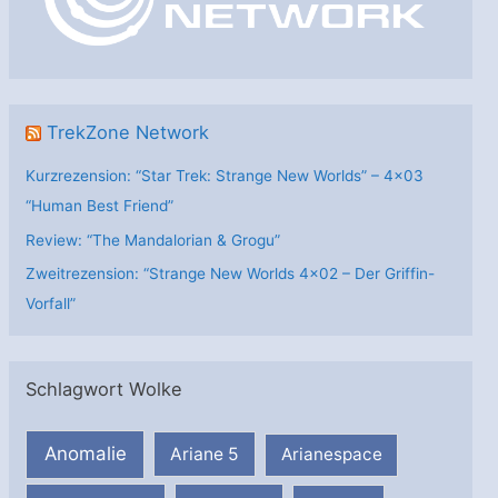
i
e
n
TrekZone Network
Kurzrezension: “Star Trek: Strange New Worlds” – 4×03
“Human Best Friend”
Review: “The Mandalorian & Grogu”
Zweitrezension: “Strange New Worlds 4×02 – Der Griffin-
Vorfall”
Schlagwort Wolke
Anomalie
Ariane 5
Arianespace