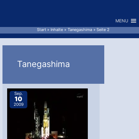
Zum
Inhalt
MENU
springen
Start
Inhalte
Tanegashima
Seite 2
Tanegashima
Sep.
10
2009