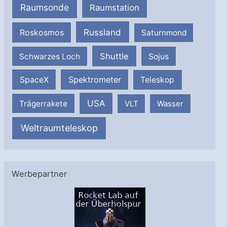
Raumsonde
Raumstation
Russland
Roskosmos
Saturnmond
Shuttle
Schwarzes Loch
Sojus
SpaceX
Spektrometer
Teleskop
USA
Trägerrakete
VLT
Wasser
Weltraumteleskop
Werbepartner