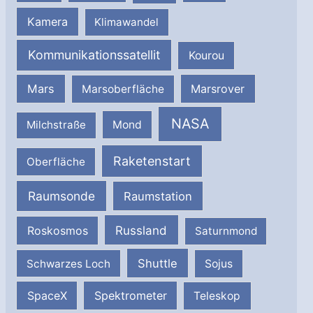
Kamera
Klimawandel
Kommunikationssatellit
Kourou
Mars
Marsrover
Marsoberfläche
NASA
Milchstraße
Mond
Raketenstart
Oberfläche
Raumsonde
Raumstation
Russland
Roskosmos
Saturnmond
Shuttle
Schwarzes Loch
Sojus
SpaceX
Spektrometer
Teleskop