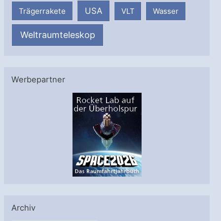
USA
Trägerrakete
VLT
Wasser
Weltraumteleskop
Werbepartner
Archiv