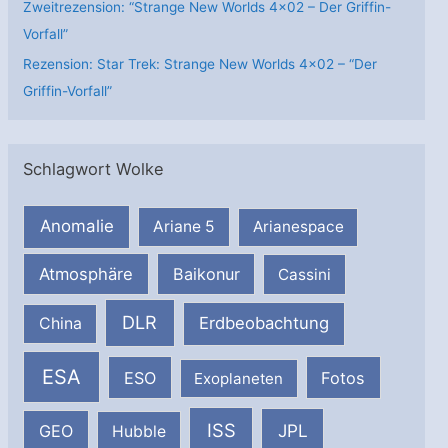
Zweitrezension: “Strange New Worlds 4×02 – Der Griffin-
Vorfall”
Rezension: Star Trek: Strange New Worlds 4×02 – “Der
Griffin-Vorfall”
Schlagwort Wolke
Anomalie
Ariane 5
Arianespace
Atmosphäre
Baikonur
Cassini
DLR
Erdbeobachtung
China
ESA
ESO
Fotos
Exoplaneten
ISS
JPL
GEO
Hubble