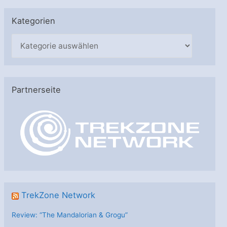
Kategorien
K
a
t
e
Partnerseite
g
o
r
i
e
n
TrekZone Network
Review: “The Mandalorian & Grogu”