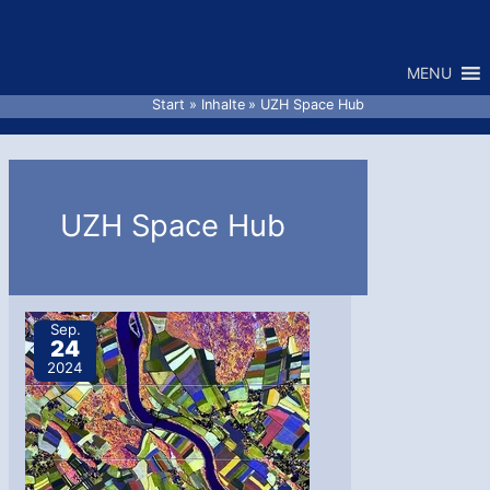
Zum
Inhalt
MENU
springen
Start
Inhalte
UZH Space Hub
UZH Space Hub
Sep.
24
2024