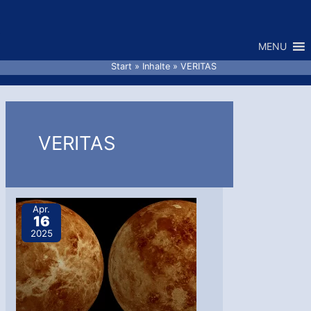
Zum
Inhalt
MENU
springen
Start
Inhalte
VERITAS
VERITAS
Apr.
16
2025