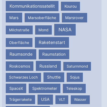
Kommunikationssatellit
Kourou
Mars
Marsrover
Marsoberfläche
NASA
Milchstraße
Mond
Raketenstart
Oberfläche
Raumsonde
Raumstation
Russland
Roskosmos
Saturnmond
Shuttle
Schwarzes Loch
Sojus
SpaceX
Spektrometer
Teleskop
USA
Trägerrakete
VLT
Wasser