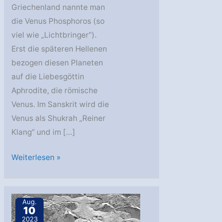
Griechenland nannte man
die Venus Phosphoros (so
viel wie „Lichtbringer“).
Erst die späteren Hellenen
bezogen diesen Planeten
auf die Liebesgöttin
Aphrodite, die römische
Venus. Im Sanskrit wird die
Venus als Shukrah „Reiner
Klang“ und im […]
Die
Weiterlesen »
Venus
–
der
Aug.
10
„vergessene“
2023