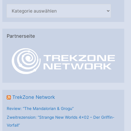
K
a
t
e
Partnerseite
g
o
r
i
e
n
TrekZone Network
Review: “The Mandalorian & Grogu”
Zweitrezension: “Strange New Worlds 4×02 – Der Griffin-
Vorfall”