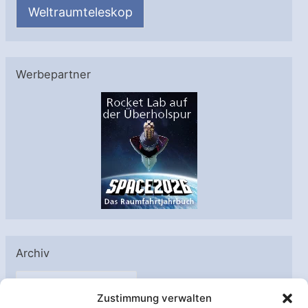
Weltraumteleskop
Werbepartner
Archiv
A
Zustimmung verwalten
r