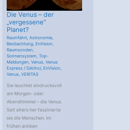
Die Venus – der
„vergessene“
Planet?
Raumfahrt
,
Astronomie
,
Beobachtung
,
EnVision
,
Raumsonden
,
Sonnensystem
,
Top-
Meldungen
,
Venus
,
Venus
Express
/
DaVinci
,
EnVision
,
Venus
,
VERITAS
Sie leuchtet eindrucksvoll
am Morgen- oder
Abendhimmel – die Venus.
Seit alters her faszinierte
sie die Menschen. Im
frühen antiken