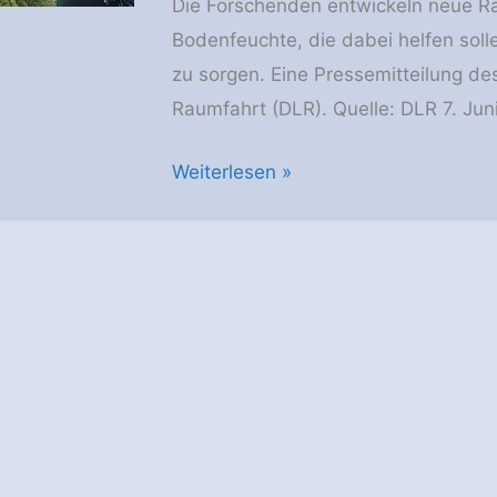
Die Forschenden entwickeln neue R
Venus
Bodenfeuchte, die dabei helfen solle
zu sorgen. Eine Pressemitteilung de
Raumfahrt (DLR). Quelle: DLR 7. Juni
DLR:
Weiterlesen »
Radarmessungen
für
effiziente
Agrarwirtschaft