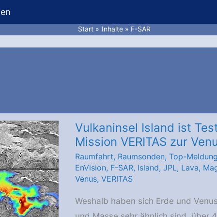
hen
Start
Inhalte
F-SAR
Vulkaninsel Island ist T
Mission VERITAS zur Ven
Raumfahrt
,
Raumsonden
,
Top-Meldun
EnVision
,
F-SAR
,
Island
,
JPL
,
Lava
,
Mag
Venus
,
VERITAS
Weshalb haben sich Erde und Venus,
und Masse sehr ähnlich sind, über 4,