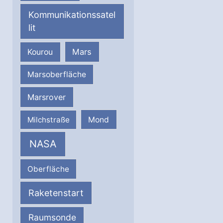
Kommunikationssatel
lit
Mars
Kourou
Marsoberfläche
Marsrover
Milchstraße
Mond
NASA
Oberfläche
Raketenstart
Raumsonde