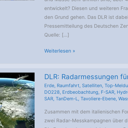
entwickelt? Diesen und weiteren Fr
den Grund gehen. Das DLR ist dabei 
Pressemitteilung des Deutschen Zen
Quelle: […]
Vulkaninsel
Weiterlesen »
Island
ist
DLR: Radarmessungen für 
Testumgebung
Erde
,
Raumfahrt
,
Satelliten
,
Top-Meld
für
DO228
,
Erdbeobachtung
,
F-SAR
,
Hydr
NASA-
SAR
,
TanDem-L
,
Tavoliere-Ebene
,
Wass
Mission
Zusammen mit dem italienischen Fo
VERITAS
zwei Radar-Messkampagnen über de
zur