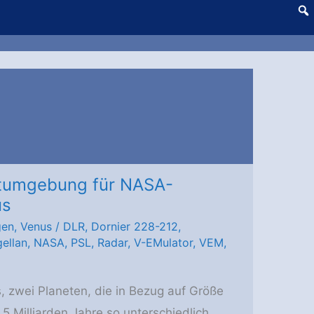
estumgebung für NASA-
us
gen
,
Venus
/
DLR
,
Dornier 228-212
,
ellan
,
NASA
,
PSL
,
Radar
,
V-EMulator
,
VEM
,
 zwei Planeten, die in Bezug auf Größe
5 Milliarden Jahre so unterschiedlich