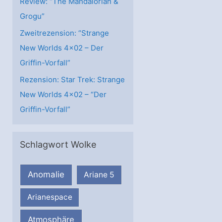
Review: “The Mandalorian &
Grogu”
Zweitrezension: “Strange
New Worlds 4×02 – Der
Griffin-Vorfall”
Rezension: Star Trek: Strange
New Worlds 4×02 – “Der
Griffin-Vorfall”
Schlagwort Wolke
Anomalie
Ariane 5
Arianespace
Atmosphäre