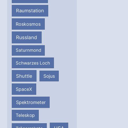
Raumstation
Roskosmos
Russland
Saturnmond
Schwarzes Loch
Shuttle
Sojus
SpaceX
Spektrometer
Teleskop