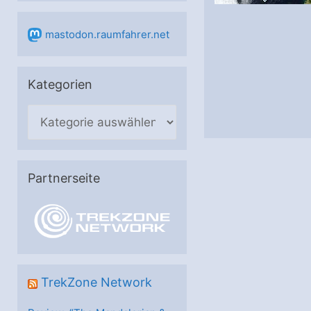
mastodon.raumfahrer.net
Kategorien
K
a
t
e
Partnerseite
g
o
r
i
e
TrekZone Network
n