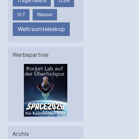
USA
Trägerrakete
VLT
Wasser
Weltraumteleskop
Werbepartner
Archiv