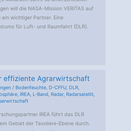
agen will die NASA-Mission VERITAS auf
ein wichtiger Partner. Eine
trums für Luft- und Raumfahrt (DLR).
effiziente Agrarwirtschaft
ungen
/
Bodenfeuchte
,
D-CFFU
,
DLR
,
osphäre
,
IREA
,
L-Band
,
Radar
,
Radarsatellit
,
erwirtschaft
rschungspartner IREA führt das DLR
m Gebiet der Tavoliere-Ebene durch.