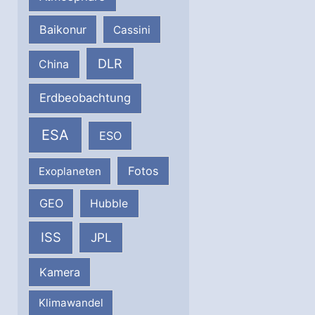
Baikonur
Cassini
DLR
China
Erdbeobachtung
ESA
ESO
Fotos
Exoplaneten
GEO
Hubble
ISS
JPL
Kamera
Klimawandel