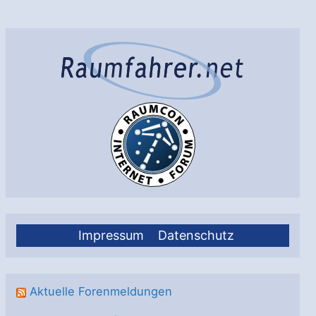
…
und
nun?
Impressum
Datenschutz
Aktuelle Forenmeldungen