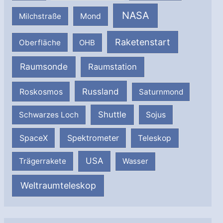
NASA
Milchstraße
Mond
Raketenstart
Oberfläche
OHB
Raumsonde
Raumstation
Russland
Roskosmos
Saturnmond
Shuttle
Schwarzes Loch
Sojus
SpaceX
Spektrometer
Teleskop
USA
Trägerrakete
Wasser
Weltraumteleskop