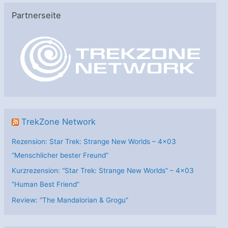
e
Partnerseite
g
o
r
i
e
n
TrekZone Network
Rezension: Star Trek: Strange New Worlds – 4×03
“Menschlicher bester Freund”
Kurzrezension: “Star Trek: Strange New Worlds” – 4×03
“Human Best Friend”
Review: “The Mandalorian & Grogu”