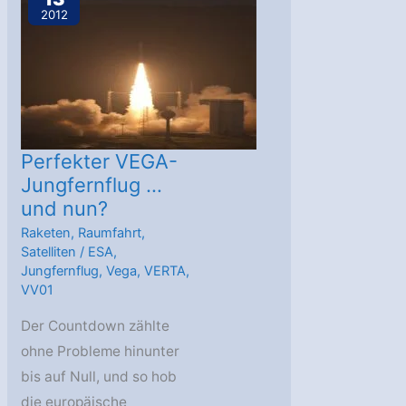
2012
Perfekter VEGA-
Jungfernflug …
und nun?
Raketen
,
Raumfahrt
,
Satelliten
/
ESA
,
Jungfernflug
,
Vega
,
VERTA
,
VV01
Der Countdown zählte
ohne Probleme hinunter
bis auf Null, und so hob
die europäische