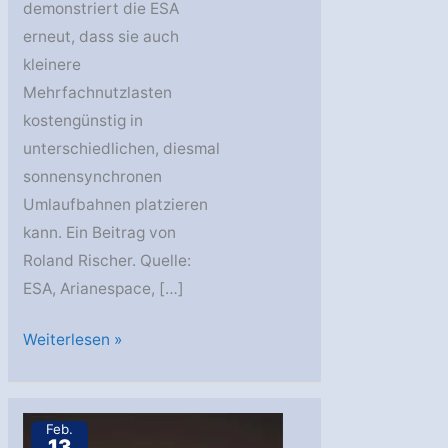
demonstriert die ESA
erneut, dass sie auch
kleinere
Mehrfachnutzlasten
kostengünstig in
unterschiedlichen, diesmal
sonnensynchronen
Umlaufbahnen platzieren
kann. Ein Beitrag von
Roland Rischer. Quelle:
ESA, Arianespace, […]
Zweiter
Weiterlesen »
Vega-
Start
erfolgreich
Feb.
13