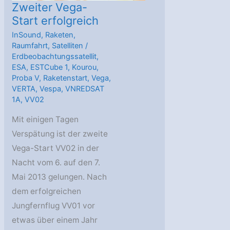
Zweiter Vega-
Start erfolgreich
InSound
,
Raketen
,
Raumfahrt
,
Satelliten
/
Erdbeobachtungssatellit
,
ESA
,
ESTCube 1
,
Kourou
,
Proba V
,
Raketenstart
,
Vega
,
VERTA
,
Vespa
,
VNREDSAT
1A
,
VV02
Mit einigen Tagen
Verspätung ist der zweite
Vega-Start VV02 in der
Nacht vom 6. auf den 7.
Mai 2013 gelungen. Nach
dem erfolgreichen
Jungfernflug VV01 vor
etwas über einem Jahr