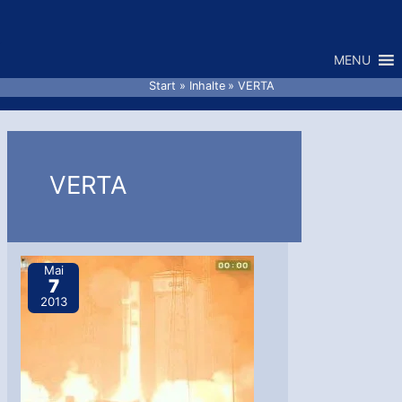
Zum
Inhalt
MENU
springen
Start
Inhalte
VERTA
VERTA
Mai
7
2013