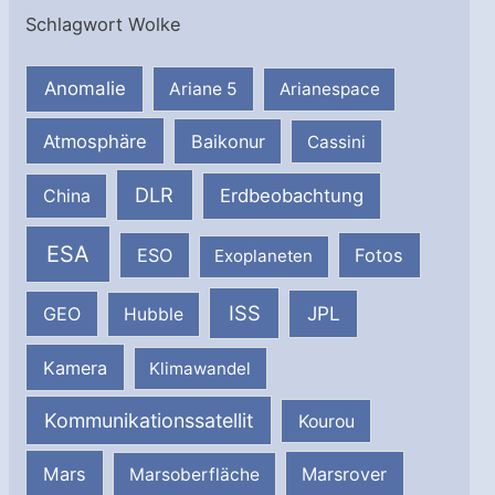
Schlagwort Wolke
Anomalie
Ariane 5
Arianespace
Atmosphäre
Baikonur
Cassini
DLR
Erdbeobachtung
China
ESA
ESO
Fotos
Exoplaneten
ISS
JPL
GEO
Hubble
Kamera
Klimawandel
Kommunikationssatellit
Kourou
Mars
Marsrover
Marsoberfläche