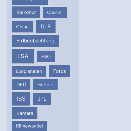
Baikonur
Cassini
DLR
China
Erdbeobachtung
ESA
ESO
Fotos
Exoplaneten
GEO
Hubble
ISS
JPL
Kamera
Klimawandel