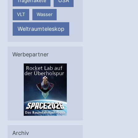
USA
Trägerrakete
VLT
Wasser
Weltraumteleskop
Werbepartner
Archiv