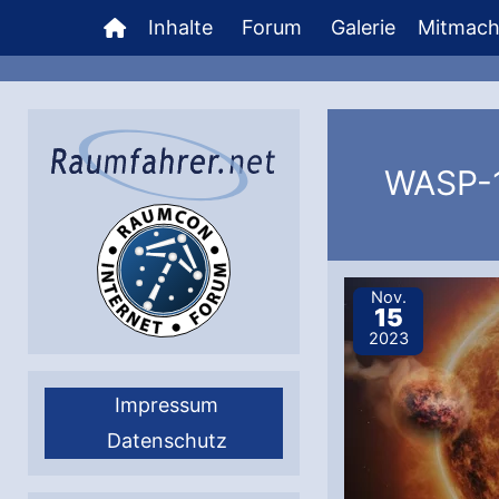
Zum
Inhalte
Forum
Galerie
Mitmac
Inhalt
springen
WASP-
Nov.
15
2023
Impressum
Datenschutz