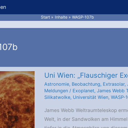
hen
Start
Inhalte
WASP-107b
107b
Uni Wien: „Flauschiger Ex
Astronomie
,
Beobachtung
,
Extrasolar
,
Meldungen
/
Exoplanet
,
James Webb T
Silikatwolke
,
Universität Wien
,
WASP-1
James Webb Weltraumteleskop ermögl
Welt, in der Sandwolken am Himmel
tiefer in die Atmosphäre von diesem 