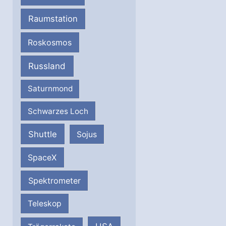
Raumstation
Roskosmos
Russland
Saturnmond
Schwarzes Loch
Shuttle
Sojus
SpaceX
Spektrometer
Teleskop