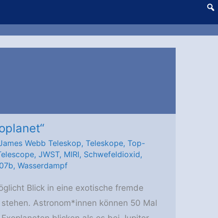
oplanet“
James Webb Teleskop
,
Teleskope
,
Top-
elescope
,
JWST
,
MIRI
,
Schwefeldioxid
,
07b
,
Wasserdampf
icht Blick in eine exotische fremde
 stehen. Astronom*innen können 50 Mal
Exoplaneten blicken als es bei Jupiter