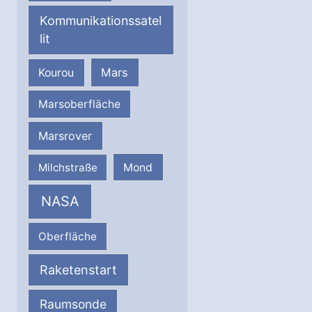
Kommunikationssatel
lit
Mars
Kourou
Marsoberfläche
Marsrover
Milchstraße
Mond
NASA
Oberfläche
Raketenstart
Raumsonde