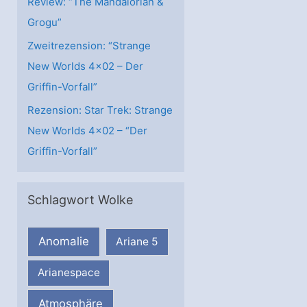
Review: “The Mandalorian &
Grogu”
Zweitrezension: “Strange
New Worlds 4×02 – Der
Griffin-Vorfall”
Rezension: Star Trek: Strange
New Worlds 4×02 – “Der
Griffin-Vorfall”
Schlagwort Wolke
Anomalie
Ariane 5
Arianespace
Atmosphäre