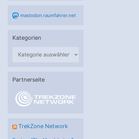
mastodon.raumfahrer.net
Kategorien
K
a
t
e
Partnerseite
g
o
r
i
e
TrekZone Network
n