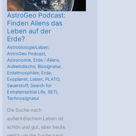
AstroGeo Podcast:
Finden Aliens das
Leben auf der
Erde?
Astrobiologie/Leben
,
AstroGeo Podcast
,
Astronomie
,
Erde
/
Aliens
,
Außerirdische
,
Biosignatur
,
Erdatmosphäre
,
Erde
,
Exoplanet
,
Leben
,
PLATO
,
Sauerstoff
,
Search for
Extraterrestrial Life
,
SETI
,
Technosignatur
Die Suche nach
außerirdischem Leben ist
schön und gut, aber heute
geht’s um die Suche nach