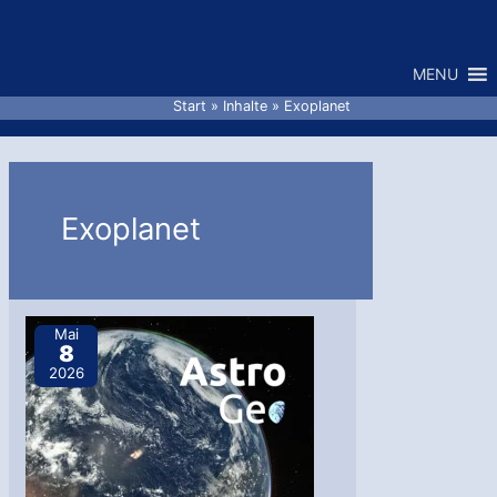
Zum
Inhalt
MENU
springen
Start
Inhalte
Exoplanet
Exoplanet
Mai
8
2026