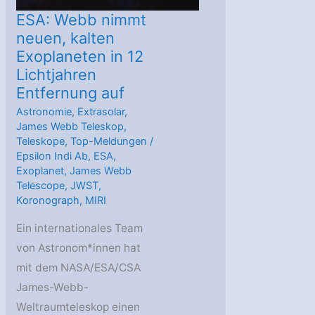
ESA: Webb nimmt
neuen, kalten
Exoplaneten in 12
Lichtjahren
Entfernung auf
Astronomie
,
Extrasolar
,
James Webb Teleskop
,
Teleskope
,
Top-Meldungen
/
Epsilon Indi Ab
,
ESA
,
Exoplanet
,
James Webb
Telescope
,
JWST
,
Koronograph
,
MIRI
Ein internationales Team
von Astronom*innen hat
mit dem NASA/ESA/CSA
James-Webb-
Weltraumteleskop einen