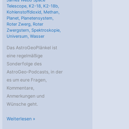
James Webb Space
Telescope
,
K2-18
,
K2-18b
,
Kohlenstoffdioxid
,
Methan
,
Planet
,
Planetensystem
,
Roter Zwerg
,
Roter
Zwergstern
,
Spektroskopie
,
Universum
,
Wasser
Das AstroGeoPlänkel ist
eine regelmäßige
Sonderfolge des
AstroGeo-Podcasts, in der
es um eure Fragen,
Kommentare,
Anmerkungen und
Wünsche geht.
AstroGeoPlänkel:
Weiterlesen »
Säugetiere