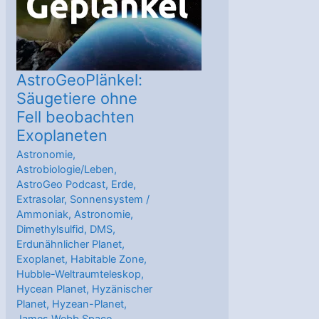
felsigen
Exoplaneten
AstroGeoPlänkel:
Säugetiere ohne
Fell beobachten
Exoplaneten
Astronomie
,
Astrobiologie/Leben
,
AstroGeo Podcast
,
Erde
,
Extrasolar
,
Sonnensystem
/
Ammoniak
,
Astronomie
,
Dimethylsulfid
,
DMS
,
Erdunähnlicher Planet
,
Exoplanet
,
Habitable Zone
,
Hubble-Weltraumteleskop
,
Hycean Planet
,
Hyzänischer
Planet
,
Hyzean-Planet
,