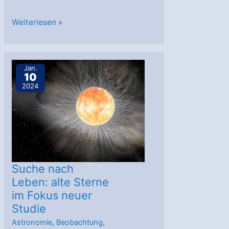
AstroGeo
Weiterlesen »
Podcast:
Biosignatur
auf
Jan.
10
Ozeanwelt
2024
K2-
18b
–
lebt
da
was?
Suche nach
Leben: alte Sterne
im Fokus neuer
Studie
Astronomie
,
Beobachtung
,