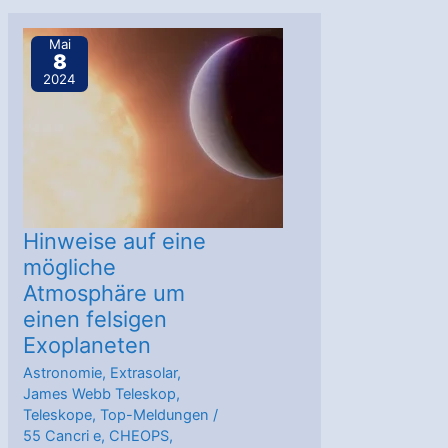
nimmt
neuen,
Mai
8
kalten
2024
Exoplaneten
in
12
Lichtjahren
Entfernung
auf
Hinweise auf eine
mögliche
Atmosphäre um
einen felsigen
Exoplaneten
Astronomie
,
Extrasolar
,
James Webb Teleskop
,
Teleskope
,
Top-Meldungen
/
55 Cancri e
,
CHEOPS
,