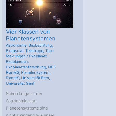
–
ein
bisschen
Vier Klassen von
Planetensystemen
Astronomie
,
Beobachtung
,
Extrasolar
,
Teleskope
,
Top-
Meldungen
/
Exoplanet
,
Exoplaneten
,
Exoplanetenforschung
,
NFS
PlanetS
,
Planetensystem
,
PlanetS
,
Universität Bern
,
Universität Genf
Schon lange ist der
Astronomie klar:
Planetensysteme sind
nicht zwingend wie unser