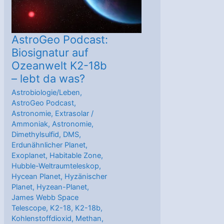
43b
AstroGeo Podcast:
Biosignatur auf
Ozeanwelt K2-18b
– lebt da was?
Astrobiologie/Leben
,
AstroGeo Podcast
,
Astronomie
,
Extrasolar
/
Ammoniak
,
Astronomie
,
Dimethylsulfid
,
DMS
,
Erdunähnlicher Planet
,
Exoplanet
,
Habitable Zone
,
Hubble-Weltraumteleskop
,
Hycean Planet
,
Hyzänischer
Planet
,
Hyzean-Planet
,
James Webb Space
Telescope
,
K2-18
,
K2-18b
,
Kohlenstoffdioxid
,
Methan
,