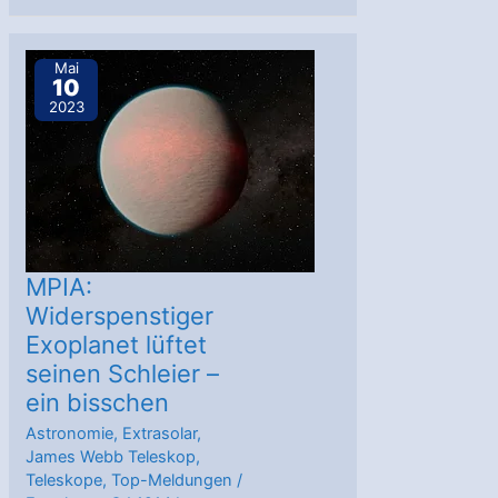
der
Gesteins-
Mai
10
Exoplanet
2023
TRAPPIST-
1
c
eine
Atmosphäre?
MPIA:
Widerspenstiger
Exoplanet lüftet
seinen Schleier –
ein bisschen
Astronomie
,
Extrasolar
,
James Webb Teleskop
,
Teleskope
,
Top-Meldungen
/