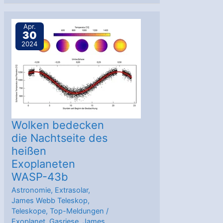
ohne
Fell
Apr.
30
beobachten
2024
Exoplaneten
Wolken bedecken
die Nachtseite des
heißen
Exoplaneten
WASP-43b
Astronomie
,
Extrasolar
,
James Webb Teleskop
,
Teleskope
,
Top-Meldungen
/
Exoplanet
,
Gasriese
,
James