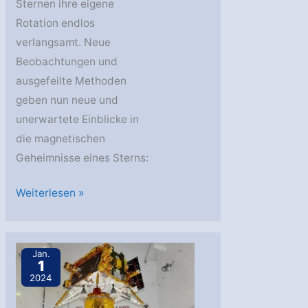
Sternen ihre eigene
Rotation endlos
verlangsamt. Neue
Beobachtungen und
ausgefeilte Methoden
geben nun neue und
unerwartete Einblicke in
die magnetischen
Geheimnisse eines Sterns:
Suche
Weiterlesen »
nach
Leben:
alte
Jan.
1
Sterne
2024
im
Fokus