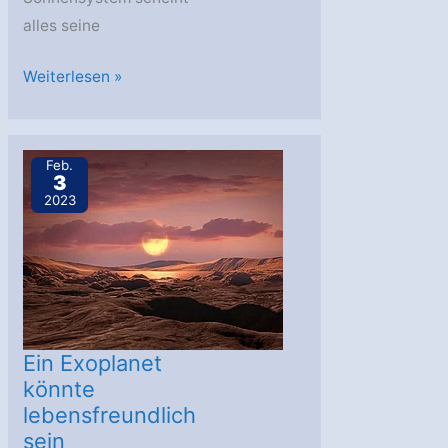
alles seine
Vier
Weiterlesen »
Klassen
von
Planetensystemen
Feb.
3
2023
Ein Exoplanet
könnte
lebensfreundlich
sein