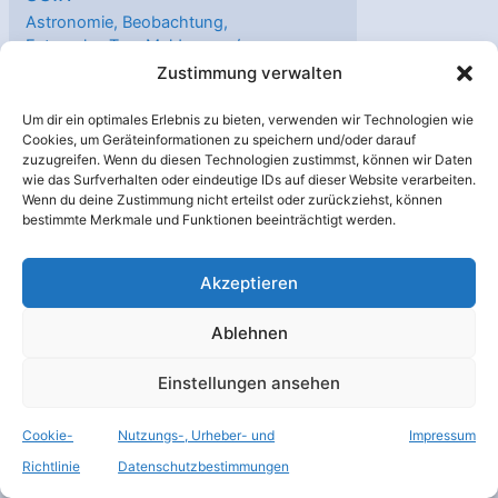
Astronomie
,
Beobachtung
,
Extrasolar
,
Top-Meldungen
/
Calar-Alto-Observatorium
,
Zustimmung verwalten
CARMENES
,
Exoplanet
,
habitale Zone
,
Um dir ein optimales Erlebnis zu bieten, verwenden wir Technologien wie
Klimamodellierung
,
MPIA
,
Cookies, um Geräteinformationen zu speichern und/oder darauf
zuzugreifen. Wenn du diesen Technologien zustimmst, können wir Daten
Simulation
,
Wolf 1069 b
wie das Surfverhalten oder eindeutige IDs auf dieser Website verarbeiten.
Wenn du deine Zustimmung nicht erteilst oder zurückziehst, können
Astronomen finden einen
bestimmte Merkmale und Funktionen beeinträchtigt werden.
seltenen Gesteinsplaneten
mit Erdmasse, der sich für
Akzeptieren
die Suche nach
Lebenszeichen eignet.
Ablehnen
Eine Pressemitteilung der
Einstellungen ansehen
Max-Planck-Gesellschaft.
Quelle: Max-Planck-
Cookie-
Nutzungs-, Urheber- und
Impressum
Gesellschaft 3. Februar
Richtlinie
Datenschutzbestimmungen
2023. 3. Februar 2023 –