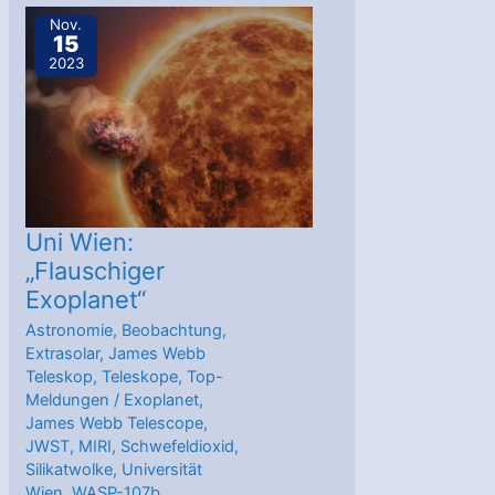
Update
Nov.
15
2023
Uni Wien:
„Flauschiger
Exoplanet“
Astronomie
,
Beobachtung
,
Extrasolar
,
James Webb
Teleskop
,
Teleskope
,
Top-
Meldungen
/
Exoplanet
,
James Webb Telescope
,
JWST
,
MIRI
,
Schwefeldioxid
,
Silikatwolke
,
Universität
Wien
,
WASP-107b
,