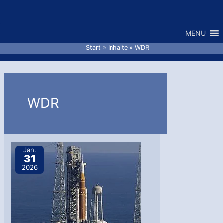
Zum
Inhalt
MENU
springen
Start
Inhalte
WDR
WDR
Jan.
31
2026