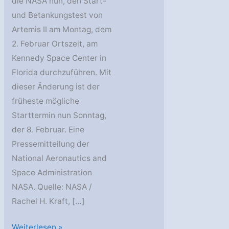
die NASA nun, den Start-
und Betankungstest von
Artemis II am Montag, dem
2. Februar Ortszeit, am
Kennedy Space Center in
Florida durchzuführen. Mit
dieser Änderung ist der
früheste mögliche
Starttermin nun Sonntag,
der 8. Februar. Eine
Pressemitteilung der
National Aeronautics and
Space Administration
NASA. Quelle: NASA /
Rachel H. Kraft, […]
NASA
Weiterlesen »