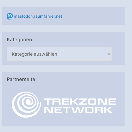
mastodon.raumfahrer.net
Kategorien
K
a
t
e
Partnerseite
g
o
r
i
e
n