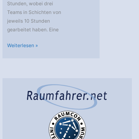
Stunden, wobei drei
Teams in Schichten von
jeweils 10 Stunden
gearbeitet haben. Eine
ESA:
Weiterlesen »
Nächtliche
Probe
für
Ariane
6