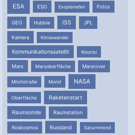
ESA
ESO
Fotos
Exoplaneten
ISS
JPL
GEO
Hubble
Kamera
Klimawandel
Kommunikationssatellit
Kourou
Mars
Marsrover
Marsoberfläche
NASA
Milchstraße
Mond
Raketenstart
Oberfläche
Raumsonde
Raumstation
Russland
Roskosmos
Saturnmond