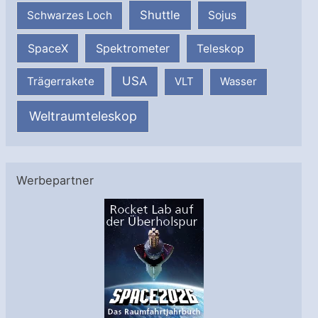
Shuttle
Schwarzes Loch
Sojus
SpaceX
Spektrometer
Teleskop
USA
Trägerrakete
VLT
Wasser
Weltraumteleskop
Werbepartner