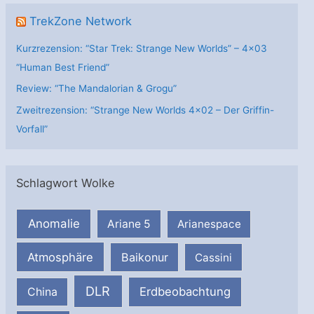
TrekZone Network
Kurzrezension: “Star Trek: Strange New Worlds” – 4×03
“Human Best Friend”
Review: “The Mandalorian & Grogu”
Zweitrezension: “Strange New Worlds 4×02 – Der Griffin-
Vorfall”
Schlagwort Wolke
Anomalie
Ariane 5
Arianespace
Atmosphäre
Baikonur
Cassini
DLR
Erdbeobachtung
China