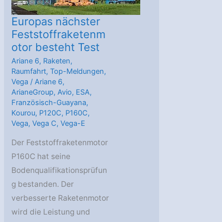
Rekord
für
Europas nächster
Europa
Feststoffraketenm
otor besteht Test
Ariane 6
,
Raketen
,
Raumfahrt
,
Top-Meldungen
,
Vega
/
Ariane 6
,
ArianeGroup
,
Avio
,
ESA
,
Französisch-Guayana
,
Kourou
,
P120C
,
P160C
,
Vega
,
Vega C
,
Vega-E
Der Feststoffraketenmotor
P160C hat seine
Bodenqualifikationsprüfun
g bestanden. Der
verbesserte Raketenmotor
wird die Leistung und