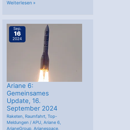
Ariane
Weiterlesen »
6
–
made
Sep.
16
in
2024
Germany
Ariane 6:
Gemeinsames
Update, 16.
September 2024
Raketen
,
Raumfahrt
,
Top-
Meldungen
/
APU
,
Ariane 6
,
ArianeGroup
,
Arianespace
,