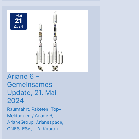
der
Ariane
Mai
21
6
2024
für
den
9.
Juli
geplant
Ariane 6 –
Gemeinsames
Update, 21. Mai
2024
Raumfahrt
,
Raketen
,
Top-
Meldungen
/
Ariane 6
,
ArianeGroup
,
Arianespace
,
CNES
,
ESA
,
ILA
,
Kourou