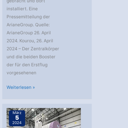
gebracht und dort
installiert. Eine
Pressemitteilung der
ArianeGroup. Quelle:
ArianeGroup 26. April
2024. Kourou, 26. April
2024 – Der Zentralkörper
und die beiden Booster
der für den Erstflug
vorgesehenen
Die
Weiterlesen »
Kampagne
für
den
März
5
Erstflug
2024
der