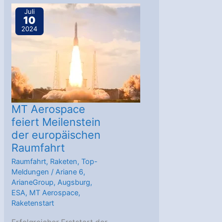
für
Juli
10
Europas
2024
neue
Trägerrakete
Ariane-
6
MT Aerospace
feiert Meilenstein
der europäischen
Raumfahrt
Raumfahrt
,
Raketen
,
Top-
Meldungen
/
Ariane 6
,
ArianeGroup
,
Augsburg
,
ESA
,
MT Aerospace
,
Raketenstart