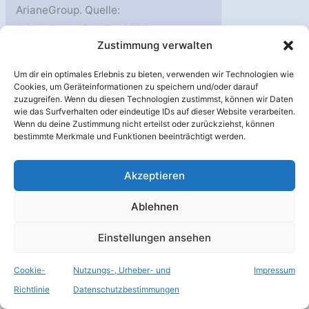
ArianeGroup. Quelle:
ArianeGroup 5. März 2024.
Zustimmung verwalten
5. März 2024 – Die Haupt-
und die Oberstufe für den
Um dir ein optimales Erlebnis zu bieten, verwenden wir Technologien wie
Erstflug von Ariane 6
Cookies, um Geräteinformationen zu speichern und/oder darauf
zuzugreifen. Wenn du diesen Technologien zustimmst, können wir Daten
befinden sich zurzeit in
wie das Surfverhalten oder eindeutige IDs auf dieser Website verarbeiten.
Wenn du deine Zustimmung nicht erteilst oder zurückziehst, können
der Endmontage für den
bestimmte Merkmale und Funktionen beeinträchtigt werden.
Zentralkörper im Launcher
Assembly Building (BAL)
Akzeptieren
des Startkomplexes 4
(ELA4) im
Ablehnen
Einstellungen ansehen
Zentralkörper
Weiterlesen »
für
Cookie-
Nutzungs-, Urheber- und
Impressum
den
Richtlinie
Datenschutzbestimmungen
Erstflug
Feb.