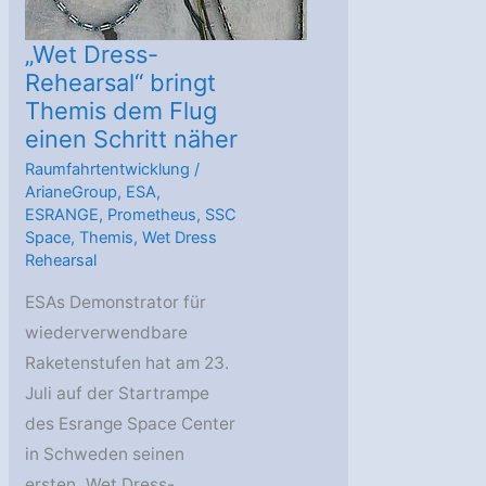
„Wet Dress-
Rehearsal“ bringt
Themis dem Flug
einen Schritt näher
Raumfahrtentwicklung
/
ArianeGroup
,
ESA
,
ESRANGE
,
Prometheus
,
SSC
Space
,
Themis
,
Wet Dress
Rehearsal
ESAs Demonstrator für
wiederverwendbare
Raketenstufen hat am 23.
Juli auf der Startrampe
des Esrange Space Center
in Schweden seinen
ersten „Wet Dress-