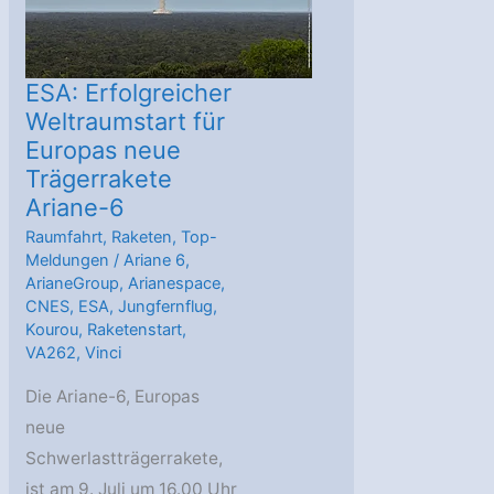
ESA: Erfolgreicher
Weltraumstart für
Europas neue
Trägerrakete
Ariane-6
Raumfahrt
,
Raketen
,
Top-
Meldungen
/
Ariane 6
,
ArianeGroup
,
Arianespace
,
CNES
,
ESA
,
Jungfernflug
,
Kourou
,
Raketenstart
,
VA262
,
Vinci
Die Ariane-6, Europas
neue
Schwerlastträgerrakete,
ist am 9. Juli um 16.00 Uhr