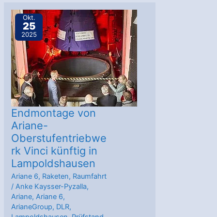
Feststoffraketenmotor
besteht
Okt.
25
Test
2025
Endmontage von
Ariane-
Oberstufentriebwe
rk Vinci künftig in
Lampoldshausen
Ariane 6
,
Raketen
,
Raumfahrt
/
Anke Kaysser-Pyzalla
,
Ariane
,
Ariane 6
,
ArianeGroup
,
DLR
,