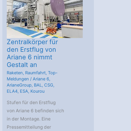
Ariane
6
am
Startplatz
hat
Zentralkörper für
begonnen
den Erstflug von
Ariane 6 nimmt
Gestalt an
Raketen
,
Raumfahrt
,
Top-
Meldungen
/
Ariane 6
,
ArianeGroup
,
BAL
,
CSG
,
ELA4
,
ESA
,
Kourou
Stufen für den Erstflug
von Ariane 6 befinden sich
in der Montage. Eine
Pressemitteilung der