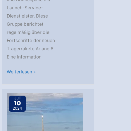
Launch-Service-
Dienstleister. Diese
Gruppe berichtet
regelmäßig über die
Fortschritte der neuen
Trägerrakete Ariane 6.
Eine Information
Ariane
Weiterlesen »
6:
Gemeinsames
Update,
Juli
10
16.
2024
September
2024