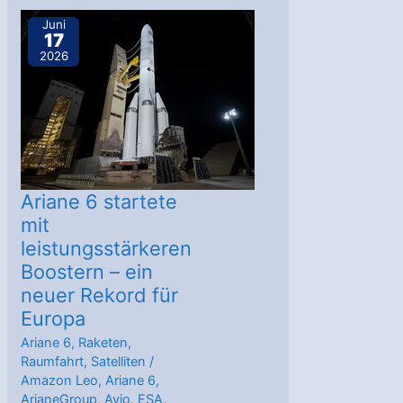
bringt
Juni
17
Themis
2026
dem
Flug
einen
Schritt
näher
Ariane 6 startete
mit
leistungsstärkeren
Boostern – ein
neuer Rekord für
Europa
Ariane 6
,
Raketen
,
Raumfahrt
,
Satelliten
/
Amazon Leo
,
Ariane 6
,
ArianeGroup
,
Avio
,
ESA
,