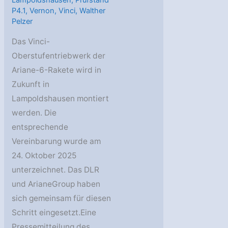
Lampoldshausen
,
Prüfstand
P4.1
,
Vernon
,
Vinci
,
Walther
Pelzer
Das Vinci-
Oberstufentriebwerk der
Ariane-6-Rakete wird in
Zukunft in
Lampoldshausen montiert
werden. Die
entsprechende
Vereinbarung wurde am
24. Oktober 2025
unterzeichnet. Das DLR
und ArianeGroup haben
sich gemeinsam für diesen
Schritt eingesetzt.Eine
Pressemitteilung des