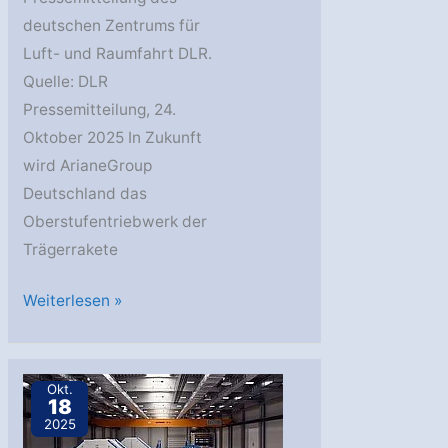
deutschen Zentrums für
Luft- und Raumfahrt DLR.
Quelle: DLR
Pressemitteilung, 24.
Oktober 2025 In Zukunft
wird ArianeGroup
Deutschland das
Oberstufentriebwerk der
Trägerrakete
Endmontage
Weiterlesen »
von
Ariane-
Oberstufentriebwerk
Okt.
18
Vinci
2025
künftig