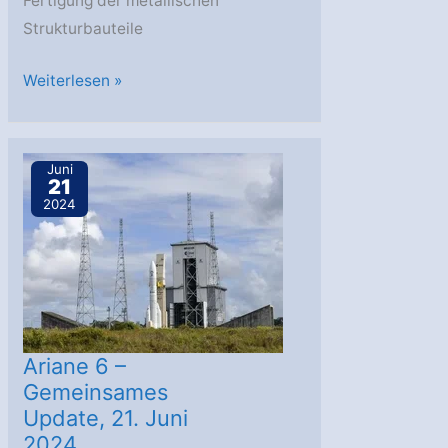
Fertigung der metallischen
Strukturbauteile
MT
Weiterlesen »
Aerospace
feiert
Meilenstein
Juni
21
der
2024
europäischen
Raumfahrt
Ariane 6 –
Gemeinsames
Update, 21. Juni
2024