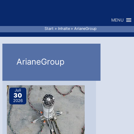
Zum
Inhalt
MENU
springen
Start
Inhalte
ArianeGroup
ArianeGroup
Juli
30
2026