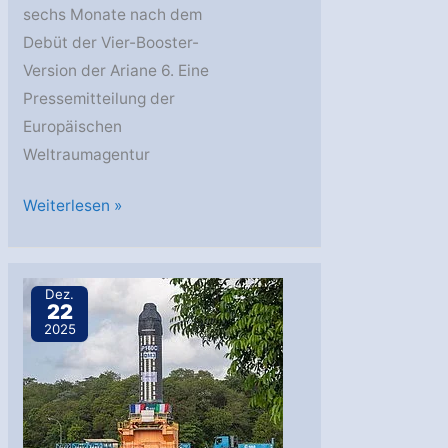
sechs Monate nach dem
Debüt der Vier-Booster-
Version der Ariane 6. Eine
Pressemitteilung der
Europäischen
Weltraumagentur
Ariane
Weiterlesen »
6
startete
mit
Dez.
22
leistungsstärkeren
2025
Boostern
–
ein
neuer