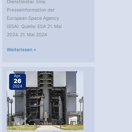
Dienstleister. Eine
Presseinformation der
European Space Agency
(ESA). Quelle: ESA 21. Mai
2024. 21. Mai 2024
Ariane
Weiterlesen »
6
–
Gemeinsames
Apr.
26
Update,
2024
21.
Mai
2024