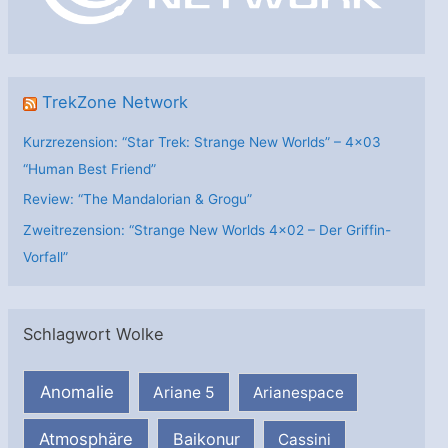
e
n
TrekZone Network
Kurzrezension: “Star Trek: Strange New Worlds” – 4×03
“Human Best Friend”
Review: “The Mandalorian & Grogu”
Zweitrezension: “Strange New Worlds 4×02 – Der Griffin-
Vorfall”
Schlagwort Wolke
Anomalie
Ariane 5
Arianespace
Atmosphäre
Baikonur
Cassini