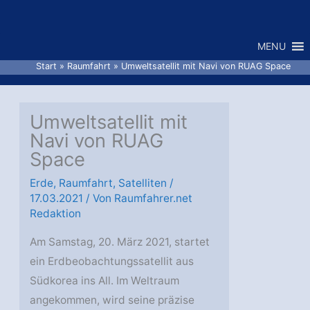
Zum
Inhalt
MENU
springen
Start
Raumfahrt
Umweltsatellit mit Navi von RUAG Space
Umweltsatellit mit
Navi von RUAG
Space
Erde
,
Raumfahrt
,
Satelliten
/
17.03.2021
/ Von
Raumfahrer.net
Redaktion
Am Samstag, 20. März 2021, startet
ein Erdbeobachtungssatellit aus
Südkorea ins All. Im Weltraum
angekommen, wird seine präzise