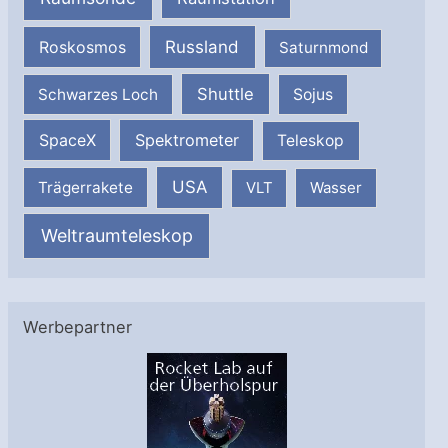
Russland
Roskosmos
Saturnmond
Shuttle
Schwarzes Loch
Sojus
SpaceX
Spektrometer
Teleskop
USA
Trägerrakete
VLT
Wasser
Weltraumteleskop
Werbepartner