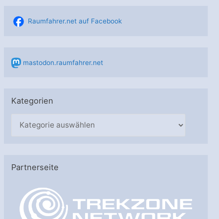
Raumfahrer.net auf Facebook
mastodon.raumfahrer.net
Kategorien
K
a
t
e
Partnerseite
g
o
r
i