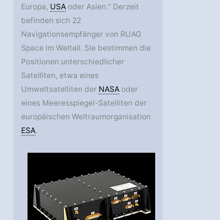
Europa,
USA
oder Asien.“ Derzeit
befinden sich 22
Navigationsempfänger von RUAG
Space im Weltall. Sie bestimmen die
Positionen unterschiedlicher
Satelliten, etwa eines
Umweltsatelliten der
NASA
oder
eines Meeresspiegel-Satelliten der
europäischen Weltraumorganisation
ESA
.