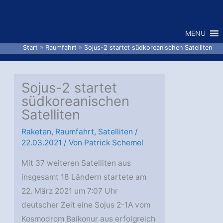
Zum
Inhalt
MENU
springen
Start
Raumfahrt
Sojus-2 startet südkoreanischen Satelliten
Sojus-2 startet
südkoreanischen
Satelliten
Raketen
,
Raumfahrt
,
Satelliten
/
22.03.2021
/ Von
Patrick Schemel
Mit 37 weiteren Satelliten aus
insgesamt 18 Ländern startete am
22. März 2021 um 7:07 Uhr
deutscher Zeit eine Sojus 2-1A vom
Kosmodrom Baikonur aus erfolgreich