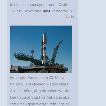
in einen sonnensynchronen Orbit.
Quelle: Glavkosmos,
KARI
, Roskosmos, TU
Berlin.
Ein erster Versuch am 20. März
musste, laut Quellen wegen eines
Stromstoßes, abgebrochen werden.
Der heutige Start verlief dann aber,
trotz mäßigem Wetter, reibungslos: