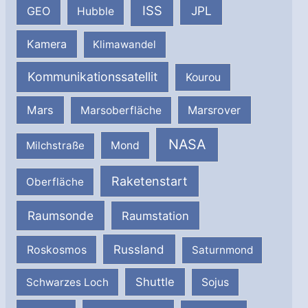
ISS
JPL
GEO
Hubble
Kamera
Klimawandel
Kommunikationssatellit
Kourou
Mars
Marsrover
Marsoberfläche
NASA
Milchstraße
Mond
Raketenstart
Oberfläche
Raumsonde
Raumstation
Russland
Roskosmos
Saturnmond
Shuttle
Schwarzes Loch
Sojus