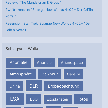
Review: “The Mandalorian & Grogu”
Zweitrezension: “Strange New Worlds 4×02 – Der Griffin-
Vorfall”
Rezension: Star Trek: Strange New Worlds 4×02 – “Der
Griffin-Vorfall”
Schlagwort Wolke
Anomalie
Ariane 5
Arianespace
Atmosphäre
Baikonur
Cassini
DLR
Erdbeobachtung
China
ESA
ESO
Fotos
Exoplaneten