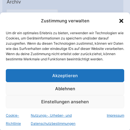
Archiv
A
Zustimmung verwalten
r
c
Um dir ein optimales Erlebnis zu bieten, verwenden wir Technologien wie
h
Cookies, um Geräteinformationen zu speichern und/oder darauf
Unterstützt von:
zuzugreifen. Wenn du diesen Technologien zustimmst, können wir Daten
i
wie das Surfverhalten oder eindeutige IDs auf dieser Website verarbeiten.
v
Wenn du deine Zustimmung nicht erteilst oder zurückziehst, können
bestimmte Merkmale und Funktionen beeinträchtigt werden.
Akzeptieren
Ablehnen
Einstellungen ansehen
Cookie-
Nutzungs-, Urheber- und
Impressum
© Raumfahrer Net e.V. 2026
Richtlinie
Datenschutzbestimmungen