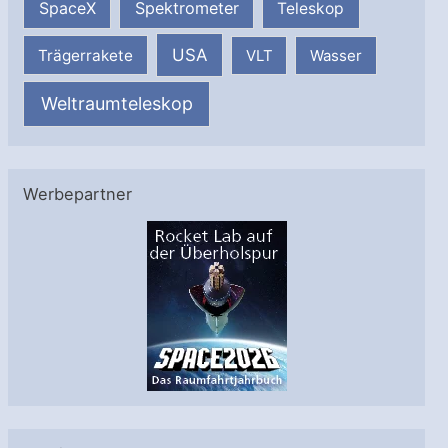
SpaceX
Spektrometer
Teleskop
USA
Trägerrakete
VLT
Wasser
Weltraumteleskop
Werbepartner