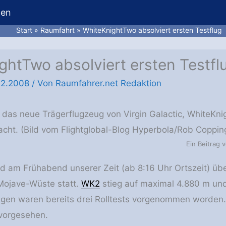
hen
Start
Raumfahrt
WhiteKnightTwo absolviert ersten Testflug
ghtTwo absolviert ersten Testfl
12.2008
/ Von
Raumfahrer.net Redaktion
hat das neue Trägerflugzeug von Virgin Galactic, WhiteKn
racht. (Bild vom Flightglobal-Blog Hyperbola/Rob Coppin
Ein Beitrag 
nd am Frühabend unserer Zeit (ab 8:16 Uhr Ortszeit) ü
Mojave-Wüste statt.
WK2
stieg auf maximal 4.880 m und 
gen waren bereits drei Rolltests vorgenommen worden.
vorgesehen.