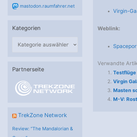
mastodon.raumfahrer.net
Virgin-Ga
Kategorien
Weblink:
K
Spacepor
a
t
Verwandte Artik
e
Partnerseite
Testflüg
g
Virgin Ga
o
Masten sc
r
M-V: Rost
i
e
TrekZone Network
n
Review: “The Mandalorian &