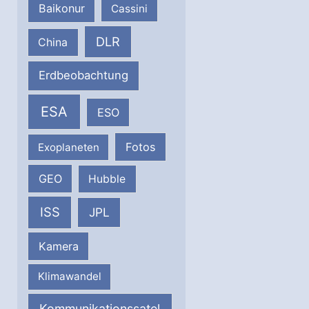
Baikonur
Cassini
DLR
China
Erdbeobachtung
ESA
ESO
Fotos
Exoplaneten
GEO
Hubble
ISS
JPL
Kamera
Klimawandel
Kommunikationssatel