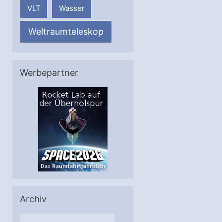
VLT
Wasser
Weltraumteleskop
Werbepartner
Archiv
A