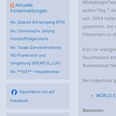
WhiteKnightTwo 
Aktuelle
jedem Flug 7 z
Forenmeldungen
soll. 2004 hat
Re: SpaceX Börsengang (IPO)
gewonnen, bei d
Re: Chinesische Jielong
Kilometern zu a
Feststoffträgerstarts
Re: Totale Sonnenfinsternis
Erst vor wenige
NO-Frankreich und
Raumhafens erte
Umgebung (BW,RP,SL,LUX)
Bundesstaat Ne
Re: **ISS** <Hauptthema>
Bei Hyperbola g
Raumfahrer.net auf
WORLD EX
Facebook
Raumcon: