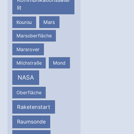
lit
Mars
Kourou
Marsoberfläche
Marsrover
Milchstraße
Mond
NASA
Oberfläche
Raketenstart
Raumsonde