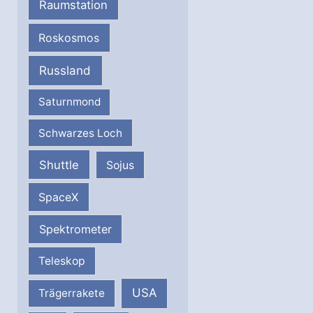
Raumstation
Roskosmos
Russland
Saturnmond
Schwarzes Loch
Shuttle
Sojus
SpaceX
Spektrometer
Teleskop
USA
Trägerrakete