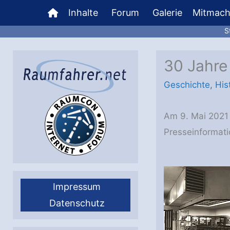
Zum
Inhalte
Forum
Galerie
Mitmac
Inhalt
S
springen
30 Jahre
Geschichte
,
His
Am 9. Mai 2021
Presseinforma
Impressum
Datenschutz