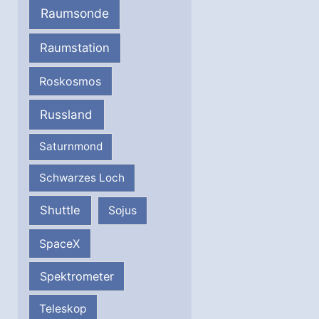
Raumsonde
Raumstation
Roskosmos
Russland
Saturnmond
Schwarzes Loch
Shuttle
Sojus
SpaceX
Spektrometer
Teleskop