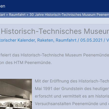
hen
tart
Raumfahrt
30 Jahre Historisch-Technisches Museum Peene
 Historisch-Technisches Mus
torischer Kalender
,
Raketen
,
Raumfahrt
/
05.05.2021
/ 
 feiert das Historisch-Technische Museum Peenemünde 
tion des HTM Peenemünde.
Mit der Eröffnung des Historisch-Te
Mai 1991 der Grundstein des heutige
erforscht und vermittelt es am histor
Versuchsanstalten Peenemünde und d