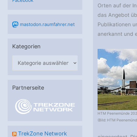
Facebook
Orten auf der I
das Angebot übe
Publikationen u
mastodon.raumfahrer.net
anerkannt und e
Kategorien
K
a
t
e
Partnerseite
g
o
HTM Peenemünde 202
r
(Bild: HTM Peenemünd
i
e
TrekZone Network