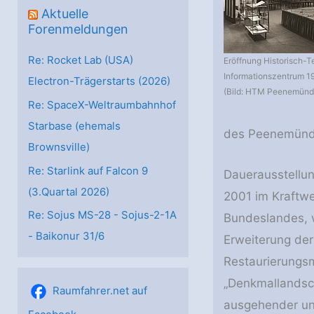
Aktuelle
Forenmeldungen
Re: Rocket Lab (USA)
Eröffnung Historisch-
Informationszentrum 19
Electron-Trägerstarts (2026)
(Bild: HTM Peenemünd
Re: SpaceX-Weltraumbahnhof
Starbase (ehemals
des Peenemünde
Brownsville)
Re: Starlink auf Falcon 9
Dauerausstellu
(3.Quartal 2026)
2001 im Kraftwe
Re: Sojus MS-28 - Sojus-2-1А
Bundeslandes, w
- Baikonur 31/6
Erweiterung de
Restaurierungs
„Denkmallandsc
Raumfahrer.net auf
ausgehender und