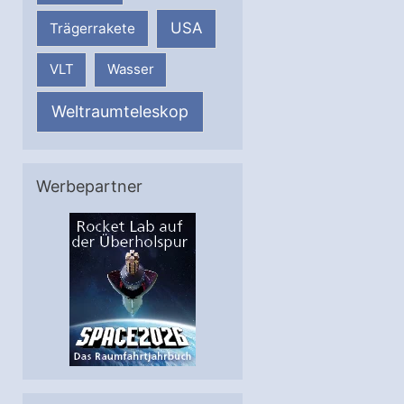
USA
Trägerrakete
VLT
Wasser
Weltraumteleskop
Werbepartner