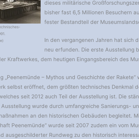
dieses militärische Großforschungsz
bisher fast 6,5 Millionen Besuchern a
fester Bestandteil der Museumslandsc
Technisches-
91.
In den vergangenen Jahren hat sich 
e)
neu erfunden. Die erste Ausstellung 
r Kraftwerkes, dem heutigen Eingangsbereich des M
ng „Peenemünde – Mythos und Geschichte der Rakete“
rk selbst eröffnet, dem größten technisches Denkmal d
elches seit 2012 auch Teil der Ausstellung ist. Die stä
r Ausstellung wurde durch umfangreiche Sanierungs- u
maßnahmen an den historischen Gebäuden begleitet. Mi
haft Peenemünde“ wurde seit 2007 zudem ein vom M
 ausgeschilderter Rundweg zu den historisch interess