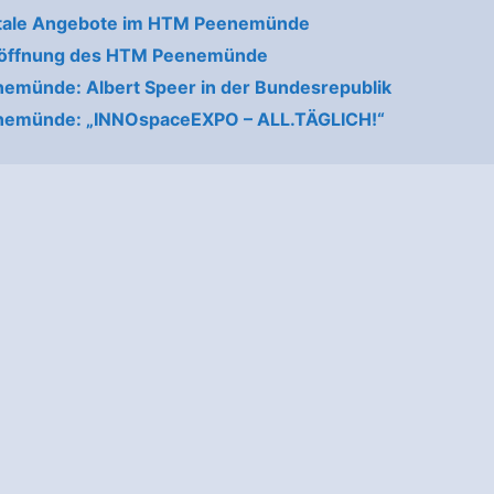
itale Angebote im HTM Peenemünde
öffnung des HTM Peenemünde
münde: Albert Speer in der Bundesrepublik
emünde: „INNOspaceEXPO – ALL.TÄGLICH!“