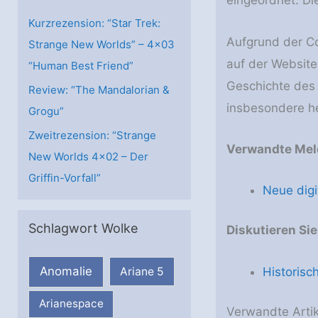
eingeordnet. Di
n
Kurzrezension: “Star Trek:
Aufgrund der C
Strange New Worlds” – 4×03
auf der Website
“Human Best Friend”
Geschichte des 
Review: “The Mandalorian &
insbesondere he
Grogu”
Zweitrezension: “Strange
Verwandte Mel
New Worlds 4×02 – Der
Griffin-Vorfall”
Neue dig
Schlagwort Wolke
Diskutieren Si
Anomalie
Historis
Ariane 5
Arianespace
Verwandte Artik