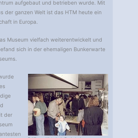
entrum aufgebaut und betrieben wurde. Mit
us der ganzen Welt ist das HTM heute ein
haft in Europa.
das Museum vielfach weiterentwickelt und
befand sich in der ehemaligen Bunkerwarte
useums.
 wurde
es
ndige
nd
t der
useum
antesten