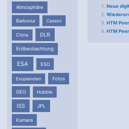
Neue dig
Atmosphäre
Wiederer
Baikonur
Cassini
HTM Peene
HTM Peen
DLR
China
Erdbeobachtung
ESA
ESO
Fotos
Exoplaneten
GEO
Hubble
ISS
JPL
Kamera