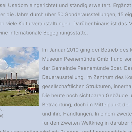
nsel Usedom eingerichtet und ständig erweitert. Ergänz
r die Jahre durch über 50 Sonderausstellungen, 15 ei
nd viele Kulturveranstaltungen. Darüber hinaus ist das
ine internationale Begegnungsstätte.
Im Januar 2010 ging der Betrieb des
Museum Peenemünde GmbH und somit 
der Gemeinde Peenemünde über. Das H
Dauerausstellung. Im Zentrum des Kon
gesellschaftlichen Strukturen, innerh
Die heute noch sichtbaren Gebäude 
Betrachtung, doch im Mittelpunkt de
0.
und ihre Handlungen. In einem zweite
e)
für den Zweiten Weltkrieg in darüber