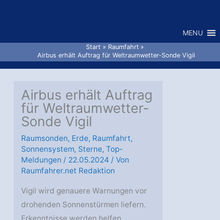
Zum
Inhalt
MENU
springen
Start
Raumfahrt
Airbus erhält Auftrag für Weltraumwetter-Sonde Vigil
Airbus erhält Auftrag
für Weltraumwetter-
Sonde Vigil
Raumsonden
,
Erde
,
Raumfahrt
,
Sonnensystem
,
Sterne
,
Top-
Meldungen
/
22.05.2024
/ Von
Raumfahrer.net Redaktion
Vigil wird genauere Warnungen vor
drohenden Sonnenstürmen liefern.
Erkenntnisse werden helfen,