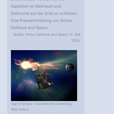
Satelliten im Weltraum und
Elektronik auf der Erde zu schützen.
Eine Pressemitteilung von Airbus
Defence and Space.
Quelle: Airbus Defence and Space 22. Mai
2024.
Vigil im Einsatz – künstlerische Darstellung.
(Bild: Airbus)