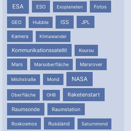
ESA
ESO
Fotos
Exoplaneten
ISS
JPL
GEO
Hubble
Kamera
Klimawandel
Kommunikationssatellit
Kourou
Mars
Marsrover
Marsoberfläche
NASA
Milchstraße
Mond
Raketenstart
Oberfläche
OHB
Raumsonde
Raumstation
Russland
Roskosmos
Saturnmond