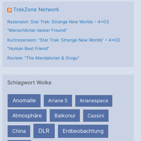
TrekZone Network
Rezension: Star Trek: Strange New Worlds – 4×03
“Menschlicher bester Freund”
Kurzrezension: “Star Trek: Strange New Worlds” – 4×03
“Human Best Friend”
Review: “The Mandalorian & Grogu”
Schlagwort Wolke
Anomalie
Ariane 5
Arianespace
Atmosphäre
Baikonur
Cassini
DLR
Erdbeobachtung
China