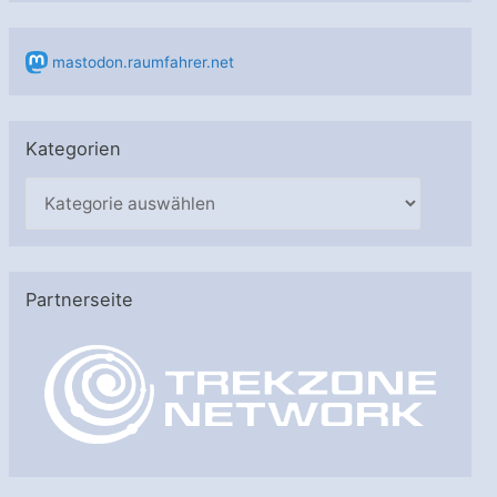
mastodon.raumfahrer.net
Kategorien
K
a
t
e
Partnerseite
g
o
r
i
e
n