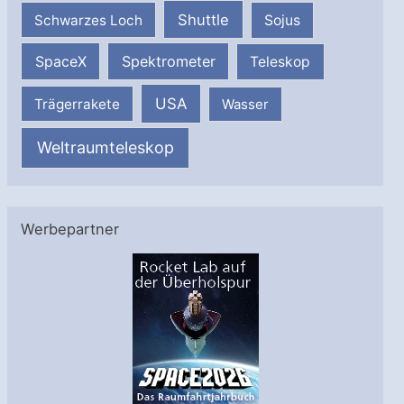
Shuttle
Schwarzes Loch
Sojus
SpaceX
Spektrometer
Teleskop
USA
Trägerrakete
Wasser
Weltraumteleskop
Werbepartner