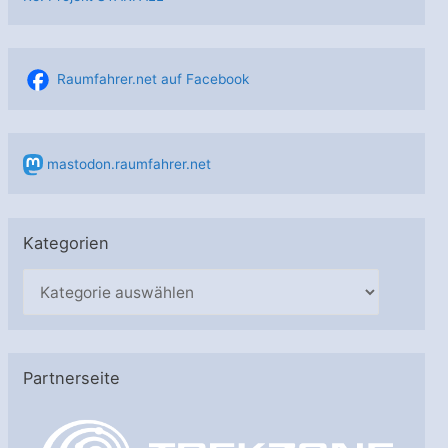
Raumfahrer.net auf Facebook
mastodon.raumfahrer.net
Kategorien
K
a
t
e
Partnerseite
g
o
r