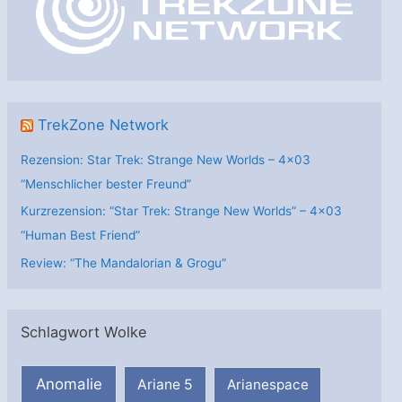
i
e
n
TrekZone Network
Rezension: Star Trek: Strange New Worlds – 4×03
“Menschlicher bester Freund”
Kurzrezension: “Star Trek: Strange New Worlds” – 4×03
“Human Best Friend”
Review: “The Mandalorian & Grogu”
Schlagwort Wolke
Anomalie
Ariane 5
Arianespace