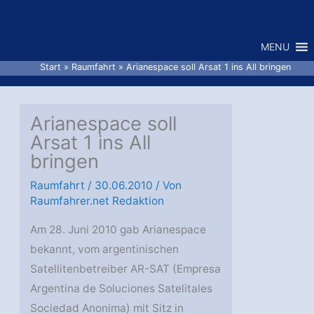
Zum
Inhalt
MENU
springen
Start
Raumfahrt
Arianespace soll Arsat 1 ins All bringen
Arianespace soll
Arsat 1 ins All
bringen
Raumfahrt
/
30.06.2010
/ Von
Raumfahrer.net Redaktion
Am 28. Juni 2010 gab Arianespace
bekannt, vom argentinischen
Satellitenbetreiber AR-SAT (Empresa
Argentina de Soluciones Satelitales
Sociedad Anonima) mit Sitz in