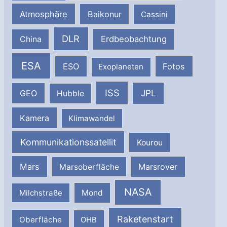
Atmosphäre
Baikonur
Cassini
DLR
Erdbeobachtung
China
ESA
ESO
Fotos
Exoplaneten
ISS
JPL
GEO
Hubble
Kamera
Klimawandel
Kommunikationssatellit
Kourou
Mars
Marsrover
Marsoberfläche
NASA
Milchstraße
Mond
Raketenstart
Oberfläche
OHB