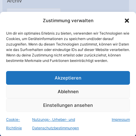
Archiv
A
Zustimmung verwalten
r
c
Um dir ein optimales Erlebnis zu bieten, verwenden wir Technologien wie
h
Cookies, um Geräteinformationen zu speichern und/oder darauf
Unterstützt von:
zuzugreifen. Wenn du diesen Technologien zustimmst, können wir Daten
i
wie das Surfverhalten oder eindeutige IDs auf dieser Website verarbeiten.
v
Wenn du deine Zustimmung nicht erteilst oder zurückziehst, können
bestimmte Merkmale und Funktionen beeinträchtigt werden.
Akzeptieren
Ablehnen
Einstellungen ansehen
Cookie-
Nutzungs-, Urheber- und
Impressum
© Raumfahrer Net e.V. 2026
Richtlinie
Datenschutzbestimmungen