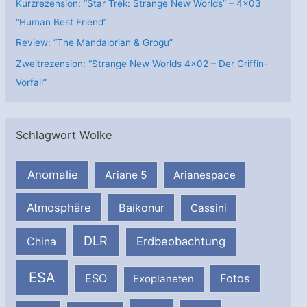
Kurzrezension: “Star Trek: Strange New Worlds” – 4×03
“Human Best Friend”
Review: “The Mandalorian & Grogu”
Zweitrezension: “Strange New Worlds 4×02 – Der Griffin-
Vorfall”
Schlagwort Wolke
Anomalie
Ariane 5
Arianespace
Atmosphäre
Baikonur
Cassini
DLR
Erdbeobachtung
China
ESA
ESO
Fotos
Exoplaneten