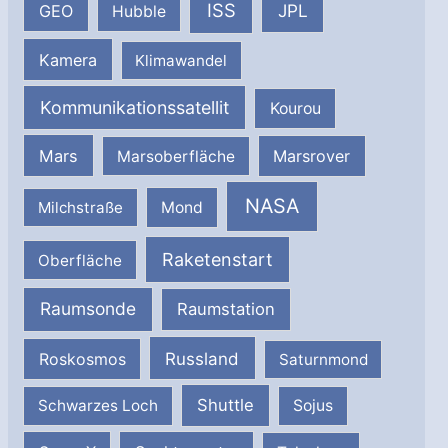
ISS
JPL
GEO
Hubble
Kamera
Klimawandel
Kommunikationssatellit
Kourou
Mars
Marsrover
Marsoberfläche
NASA
Milchstraße
Mond
Raketenstart
Oberfläche
Raumsonde
Raumstation
Russland
Roskosmos
Saturnmond
Shuttle
Schwarzes Loch
Sojus