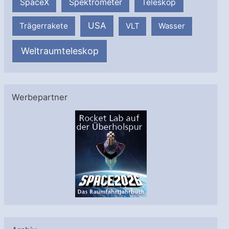
SpaceX
Spektrometer
Teleskop
USA
Trägerrakete
VLT
Wasser
Weltraumteleskop
Werbepartner