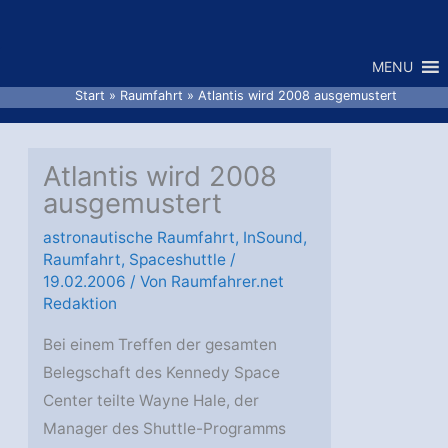
Zum
Inhalt
MENU
springen
Start
Raumfahrt
Atlantis wird 2008 ausgemustert
Atlantis wird 2008
ausgemustert
astronautische Raumfahrt
,
InSound
,
Raumfahrt
,
Spaceshuttle
/
19.02.2006
/ Von
Raumfahrer.net
Redaktion
Bei einem Treffen der gesamten
Belegschaft des Kennedy Space
Center teilte Wayne Hale, der
Manager des Shuttle-Programms