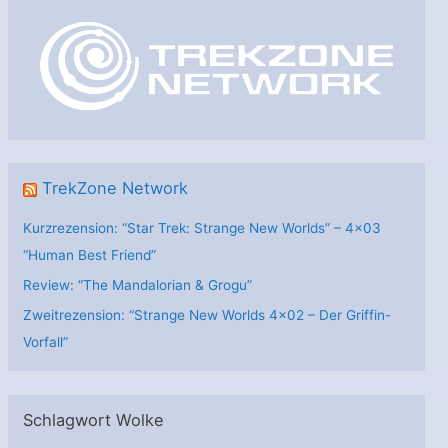
o
r
i
e
n
TrekZone Network
Kurzrezension: “Star Trek: Strange New Worlds” – 4×03
“Human Best Friend”
Review: “The Mandalorian & Grogu”
Zweitrezension: “Strange New Worlds 4×02 – Der Griffin-
Vorfall”
Schlagwort Wolke