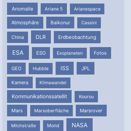
Anomalie
Ariane 5
Arianespace
Atmosphäre
Baikonur
Cassini
DLR
Erdbeobachtung
China
ESA
ESO
Fotos
Exoplaneten
ISS
JPL
GEO
Hubble
Kamera
Klimawandel
Kommunikationssatellit
Kourou
Mars
Marsrover
Marsoberfläche
NASA
Milchstraße
Mond