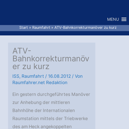
Zum
Inhalt
MENU
springen
Start
Raumfahrt
ATV-Bahnkorrekturmanöver zu kurz
ATV-
Bahnkorrekturmanöv
er zu kurz
ISS
,
Raumfahrt
/
16.08.2012
/ Von
Raumfahrer.net Redaktion
Ein gestern durchgeführtes Manöver
zur Anhebung der mittleren
Bahnhöhe der Internationalen
Raumstation mittels der Triebwerke
des am Heck angekoppelten