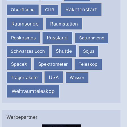
Raketenstart
Oberfläche
OHB
Raumsonde
Raumstation
Russland
Roskosmos
Saturnmond
Shuttle
Schwarzes Loch
Sojus
SpaceX
Spektrometer
Teleskop
USA
Trägerrakete
Wasser
Weltraumteleskop
Werbepartner