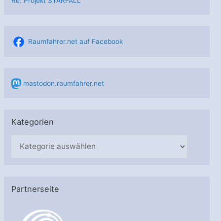
Re: Projekt STARFALL
Raumfahrer.net auf Facebook
mastodon.raumfahrer.net
Kategorien
K
a
t
e
Partnerseite
g
o
r