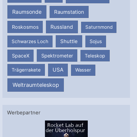
Raumsonde
Raumstation
Russland
Roskosmos
Saturnmond
Shuttle
Schwarzes Loch
Sojus
SpaceX
Spektrometer
Teleskop
USA
Trägerrakete
Wasser
Weltraumteleskop
Werbepartner