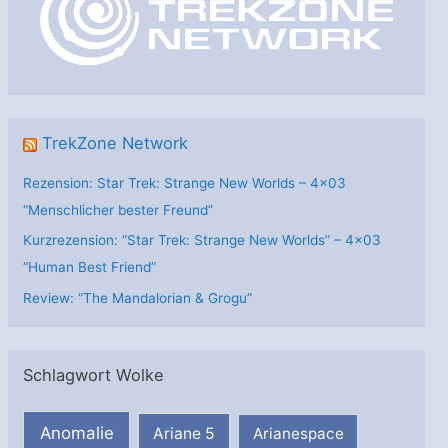
i
e
n
TrekZone Network
Rezension: Star Trek: Strange New Worlds – 4×03
“Menschlicher bester Freund”
Kurzrezension: “Star Trek: Strange New Worlds” – 4×03
“Human Best Friend”
Review: “The Mandalorian & Grogu”
Schlagwort Wolke
Anomalie
Ariane 5
Arianespace