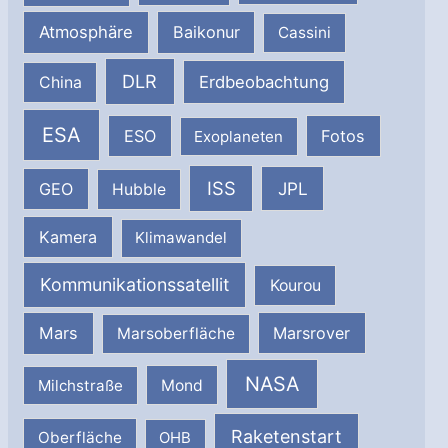
Atmosphäre
Baikonur
Cassini
DLR
Erdbeobachtung
China
ESA
ESO
Fotos
Exoplaneten
ISS
JPL
GEO
Hubble
Kamera
Klimawandel
Kommunikationssatellit
Kourou
Mars
Marsrover
Marsoberfläche
NASA
Milchstraße
Mond
Raketenstart
Oberfläche
OHB