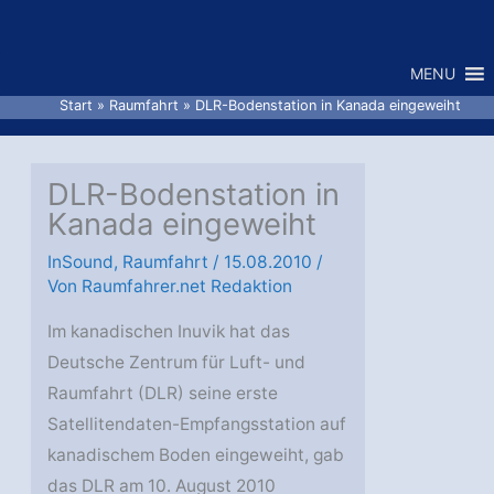
Zum
Inhalt
MENU
springen
Start
Raumfahrt
DLR-Bodenstation in Kanada eingeweiht
DLR-Bodenstation in
Kanada eingeweiht
InSound
,
Raumfahrt
/
15.08.2010
/
Von
Raumfahrer.net Redaktion
Im kanadischen Inuvik hat das
Deutsche Zentrum für Luft- und
Raumfahrt (DLR) seine erste
Satellitendaten-Empfangsstation auf
kanadischem Boden eingeweiht, gab
das DLR am 10. August 2010