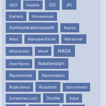
ISS
JPL
GEO
Hubble
Kamera
Klimawandel
Kommunikationssatellit
Kourou
Mars
Marsrover
Marsoberfläche
NASA
Milchstraße
Mond
Raketenstart
Oberfläche
Raumsonde
Raumstation
Russland
Roskosmos
Saturnmond
Shuttle
Schwarzes Loch
Sojus