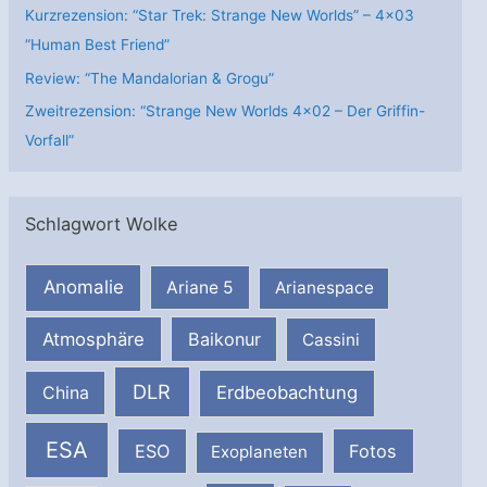
Kurzrezension: “Star Trek: Strange New Worlds” – 4×03
“Human Best Friend”
Review: “The Mandalorian & Grogu”
Zweitrezension: “Strange New Worlds 4×02 – Der Griffin-
Vorfall”
Schlagwort Wolke
Anomalie
Ariane 5
Arianespace
Atmosphäre
Baikonur
Cassini
DLR
Erdbeobachtung
China
ESA
ESO
Fotos
Exoplaneten