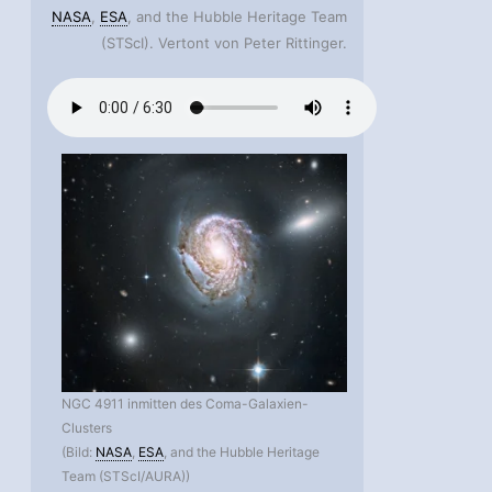
NASA
,
ESA
, and the Hubble Heritage Team
(STScI). Vertont von Peter Rittinger.
NGC 4911 inmitten des Coma-Galaxien-
Clusters
(Bild:
NASA
,
ESA
, and the Hubble Heritage
Team (STScI/AURA))