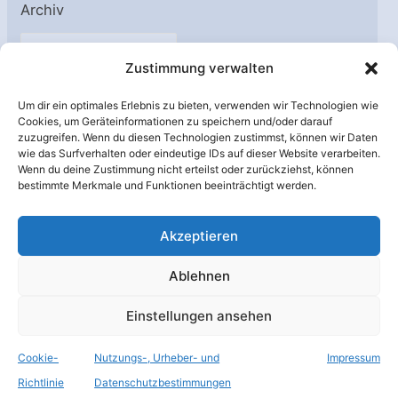
Archiv
A
Zustimmung verwalten
r
c
Um dir ein optimales Erlebnis zu bieten, verwenden wir Technologien wie
h
Cookies, um Geräteinformationen zu speichern und/oder darauf
Unterstützt von:
zuzugreifen. Wenn du diesen Technologien zustimmst, können wir Daten
i
wie das Surfverhalten oder eindeutige IDs auf dieser Website verarbeiten.
v
Wenn du deine Zustimmung nicht erteilst oder zurückziehst, können
bestimmte Merkmale und Funktionen beeinträchtigt werden.
Akzeptieren
Ablehnen
Einstellungen ansehen
Cookie-
Nutzungs-, Urheber- und
Impressum
© Raumfahrer Net e.V. 2026
Richtlinie
Datenschutzbestimmungen