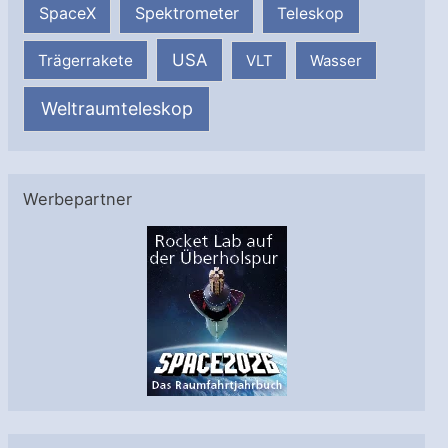
SpaceX
Spektrometer
Teleskop
USA
Trägerrakete
VLT
Wasser
Weltraumteleskop
Werbepartner