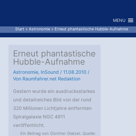
Zum
Inhalt
MENU
springen
Start
Astronomie
Erneut phantastische Hubble-Aufnahme
Erneut phantastische
Hubble-Aufnahme
Astronomie
,
InSound
/
11.08.2010
/
Von
Raumfahrer.net Redaktion
Gestern wurde ein ausdrucksstarkes
und detailreiches Bild von der rund
320 Millionen Lichtjahre entfernten
Spiralgalaxie NGC 4911
veröffentlicht.
Ein Beitrag von Günther Glatzel. Quelle: