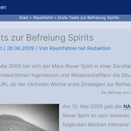
hen
Start
Raumfahrt
Erste Tests zur Befreiung Spirits
ts zur Befreiung Spirits
t
/
28.06.2009
/ Von
Raumfahrer.net Redaktion
ai 2009 hat sich der Mars-Rover Spirit in einer Sandfal
ntwortlichen Ingenieuren und Wissenschaftlern die Situa
JPL ab der nächsten Woche erste Strategien zur Befrei
Ein Beitrag von 
Am 12. Mai 2009 gab die
NA
Rover Spirit im sehr lockere
folgenden Wochen intensive 