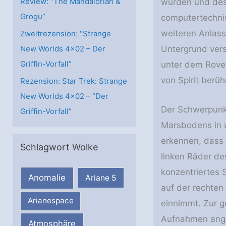
Review: “The Mandalorian &
wurden und desh
Grogu”
computertechni
weiteren Anlass
Zweitrezension: “Strange
New Worlds 4×02 – Der
Untergrund vers
Griffin-Vorfall”
unter dem Rover
von Spirit berüh
Rezension: Star Trek: Strange
New Worlds 4×02 – “Der
Der Schwerpunkt
Griffin-Vorfall”
Marsbodens in 
erkennen, dass 
Schlagwort Wolke
linken Räder de
konzentriertes 
Anomalie
Ariane 5
auf der rechten
Arianespace
einnimmt. Zur 
Aufnahmen ange
Atmosphäre