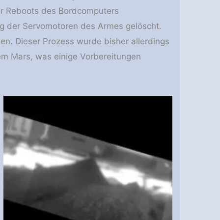
ter Reboots des Bordcomputers
ung der Servomotoren des Armes gelöscht.
en. Dieser Prozess wurde bisher allerdings
em Mars, was einige Vorbereitungen