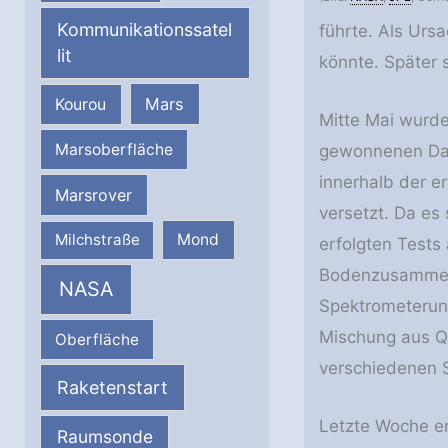
Kommunikationssatel
führte. Als Urs
lit
könnte. Später 
Mars
Kourou
Mitte Mai wurde
Marsoberfläche
gewonnenen Date
innerhalb der 
Marsrover
versetzt. Da es
Milchstraße
Mond
erfolgten Tests
Bodenzusammens
NASA
Spektrometerunt
Mischung aus Qu
Oberfläche
verschiedenen S
Raketenstart
Letzte Woche er
Raumsonde