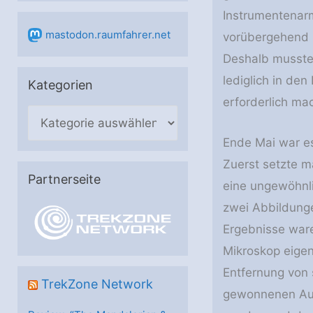
Instrumentenarm
mastodon.raumfahrer.net
vorübergehend n
Deshalb musste 
lediglich in de
Kategorien
erforderlich ma
K
a
Ende Mai war es
t
Zuerst setzte m
e
Partnerseite
eine ungewöhnli
g
zwei Abbildunge
o
Ergebnisse war
r
Mikroskop eigen
i
Entfernung von 
e
TrekZone Network
gewonnenen Auf
n