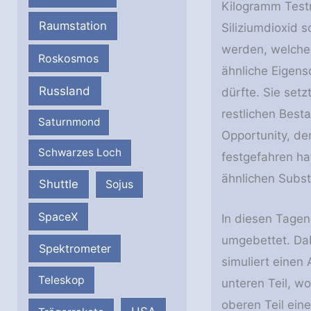
Kilogramm Testm
Raumstation
Siliziumdioxid s
werden, welche 
Roskosmos
ähnliche Eigens
Russland
dürfte. Sie set
restlichen Best
Saturnmond
Opportunity, der
Schwarzes Loch
festgefahren h
ähnlichen Subst
Shuttle
Sojus
SpaceX
In diesen Tage
umgebettet. Da
Spektrometer
simuliert einen
Teleskop
unteren Teil, w
oberen Teil ein