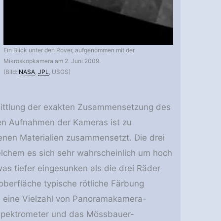
Ein Blick unter den Rover, aufgenommen mit der
Mikroskopkamera am 2. Juni 2009.
(Bild:
NASA
,
JPL
, USGS)
rmittlung der exakten Zusammensetzung des
en Aufnahmen der Kameras ist zu
denen Materialien zusammensetzt. Die drei
elchem es sich sehr wahrscheinlich um hoch
as tiefer eingesunken als die drei Räder
oberfläche typische rötliche Färbung
eine Vielzahl von Panoramakamera-
Spektrometer und das Mössbauer-