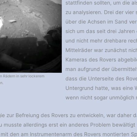
stattfinden sollten, um die a
zu analysieren. Drei der vie
über die Achsen im Sand ver
sich um das seit drei Jahren
und nicht mehr drehbare rec
Mittelräder war zunächst nic
Kameras des Rovers abgebil
man aufgrund der übermittel
nen Rädern in sehr lockerem
dass die Unterseite des Rove
n.
Untergrund hatte, was eine 
wenn nicht sogar unmöglich
ie zur Befreiung des Rovers zu entwickeln, war daher
 musste allerdings erst ein anderes Problem bewältigt
r mit den am Instrumentenarm des Rovers montierten Sp