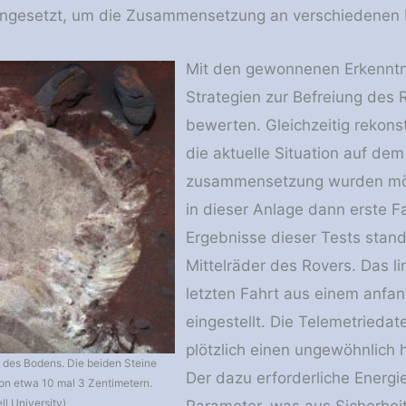
ingesetzt, um die Zusammensetzung an verschiedenen
Mit den gewonnenen Erkenntn
Strategien zur Befreiung des 
bewerten. Gleichzeitig rekons
die aktuelle Situation auf de
zusammensetzung wurden mögli
in dieser Anlage dann erste F
Ergebnisse dieser Tests sta
Mittelräder des Rovers. Das li
letzten Fahrt aus einem anfa
eingestellt. Die Telemetriedat
plötzlich einen ungewöhnlich
des Bodens. Die beiden Steine
Der dazu erforderliche Energi
n etwa 10 mal 3 Zentimetern.
ll University)
Parameter, was aus Sicherhei