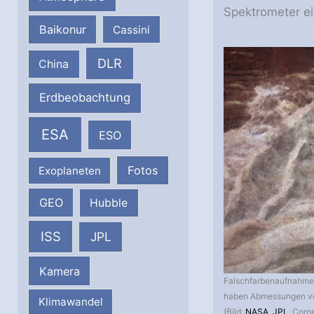
Spektrometer e
Baikonur
Cassini
DLR
China
Erdbeobachtung
ESA
ESO
Fotos
Exoplaneten
GEO
Hubble
ISS
JPL
Kamera
Falschfarbenaufnahme 
haben Abmessungen vo
Klimawandel
(Bild:
NASA
,
JPL
, Corne