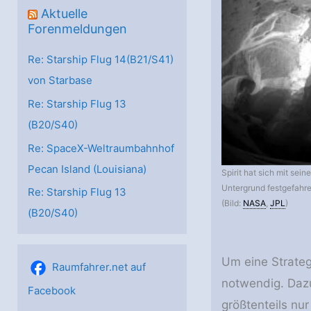
Aktuelle
Forenmeldungen
Re: Starship Flug 14(B21/S41)
von Starbase
Re: Starship Flug 13
(B20/S40)
Re: SpaceX-Weltraumbahnhof
Pecan Island (Louisiana)
Spirit hat sich mit sei
Untergrund festgefahre
Re: Starship Flug 13
(Bild:
NASA
,
JPL
)
(B20/S40)
Um eine Strateg
Raumfahrer.net auf
notwendig. Dazu
Facebook
größtenteils nu