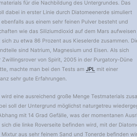
aterials für die Nachbildung des Untergrundes. Das
oll dabei in erster Linie durch Diatomeenerde simuliert
ebenfalls aus einem sehr feinen Pulver besteht und
chaften wie das Siliziumdioxid auf dem Mars aufweisen
zt sich zu etwa 86 Prozent aus Kieselerde zusammen. Di
andteile sind Natrium, Magnesium und Eisen. Als sich
 Zwillingsrover von Spirit, 2005 in der Purgatory-Düne
atte, machte man bei den Tests am
JPL
mit einer
anz sehr gute Erfahrungen.
n wird eine ausreichend große Menge Testmaterials zu
bei soll der Untergrund möglichst naturgetreu wieder
 Abhang mit 14 Grad Gefälle, was der momentanen Ausric
o sich die linke Roverseite befinden wird, mit der Dia
e Mixtur aus sehr feinem Sand und Tonerde befinden wir