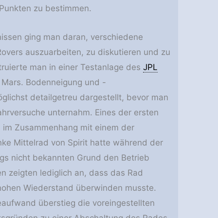
 Punkten zu bestimmen.
issen ging man daran, verschiedene
Rovers auszuarbeiten, zu diskutieren und zu
truierte man in einer Testanlage des
JPL
m Mars. Bodenneigung und -
chst detailgetreu dargestellt, bevor man
ahrversuche unternahm. Eines der ersten
nd im Zusammenhang mit einem der
nke Mittelrad von Spirit hatte während der
ngs nicht bekannten Grund den Betrieb
en zeigten lediglich an, dass das Rad
 hohen Wiederstand überwinden musste.
eaufwand überstieg die voreingestellten
tsgründen zu einer Abschaltung des Rades