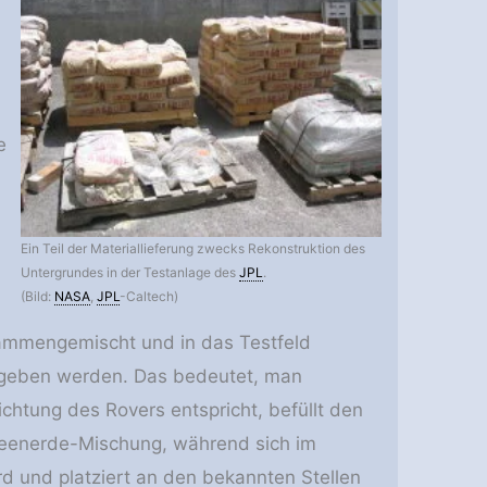
e
Ein Teil der Materiallieferung zwecks Rekonstruktion des
Untergrundes in der Testanlage des
JPL
.
(Bild:
NASA
,
JPL
-Caltech)
sammengemischt und in das Testfeld
gegeben werden. Das bedeutet, man
htung des Rovers entspricht, befüllt den
tomeenerde-Mischung, während sich im
d und platziert an den bekannten Stellen