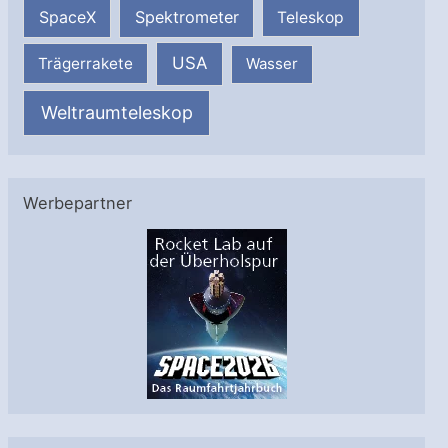
SpaceX
Spektrometer
Teleskop
USA
Trägerrakete
Wasser
Weltraumteleskop
Werbepartner