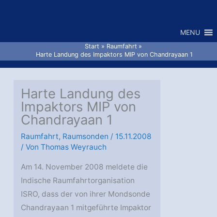
Zum
Inhalt
MENU
springen
Start
Raumfahrt
Harte Landung des Impaktors MIP von Chandrayaan 1
Harte Landung des
Impaktors MIP von
Chandrayaan 1
Raumfahrt
,
Raumsonden
/
15.11.2008
/ Von
Thomas Weyrauch
Am 14. November 2008 meldete die
Indische Raumfahrtorganisation
ISRO, dass der von ihrer Mondsonde
Chandrayaan 1 mitgeführte Impaktor