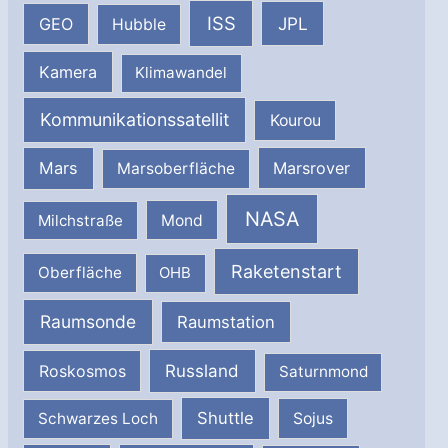
ISS
JPL
GEO
Hubble
Kamera
Klimawandel
Kommunikationssatellit
Kourou
Mars
Marsrover
Marsoberfläche
NASA
Milchstraße
Mond
Raketenstart
Oberfläche
OHB
Raumsonde
Raumstation
Russland
Roskosmos
Saturnmond
Shuttle
Schwarzes Loch
Sojus