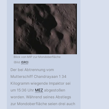
Blick von MIP zur Mondoberfläche
(Bild:
ISRO
)
Der bei Abtrennung vom
Mutterschiff Chandrayaan 1 34
Kilogramm wiegende Impaktor sei
um 15:36 Uhr
MEZ
abgestoßen
worden. Während seines Abstiegs
zur Mondoberfläche seien drei auch