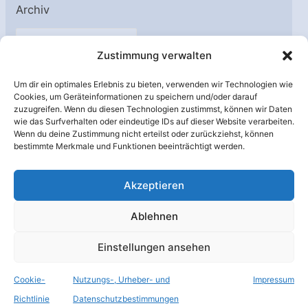
Archiv
A
Zustimmung verwalten
r
c
Um dir ein optimales Erlebnis zu bieten, verwenden wir Technologien wie
h
Cookies, um Geräteinformationen zu speichern und/oder darauf
Unterstützt von:
zuzugreifen. Wenn du diesen Technologien zustimmst, können wir Daten
i
wie das Surfverhalten oder eindeutige IDs auf dieser Website verarbeiten.
v
Wenn du deine Zustimmung nicht erteilst oder zurückziehst, können
bestimmte Merkmale und Funktionen beeinträchtigt werden.
Akzeptieren
Ablehnen
Einstellungen ansehen
Cookie-
Nutzungs-, Urheber- und
Impressum
© Raumfahrer Net e.V. 2026
Richtlinie
Datenschutzbestimmungen