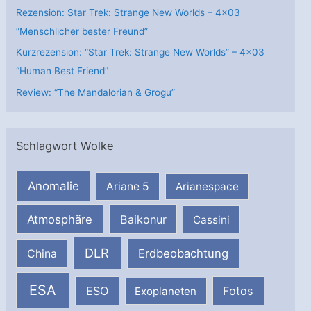
Rezension: Star Trek: Strange New Worlds – 4×03
“Menschlicher bester Freund”
Kurzrezension: “Star Trek: Strange New Worlds” – 4×03
“Human Best Friend”
Review: “The Mandalorian & Grogu”
Schlagwort Wolke
Anomalie
Ariane 5
Arianespace
Atmosphäre
Baikonur
Cassini
DLR
Erdbeobachtung
China
ESA
ESO
Fotos
Exoplaneten