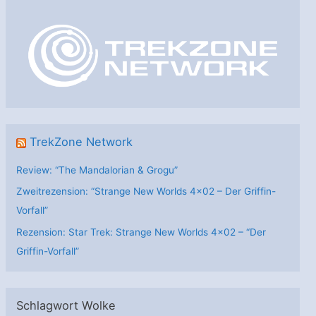
g
o
r
i
e
n
TrekZone Network
Review: “The Mandalorian & Grogu”
Zweitrezension: “Strange New Worlds 4×02 – Der Griffin-
Vorfall”
Rezension: Star Trek: Strange New Worlds 4×02 – “Der
Griffin-Vorfall”
Schlagwort Wolke