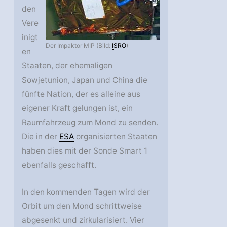
den
Vere
inigt
Der Impaktor MIP (Bild:
ISRO
)
en
Staaten, der ehemaligen
Sowjetunion, Japan und China die
fünfte Nation, der es alleine aus
eigener Kraft gelungen ist, ein
Raumfahrzeug zum Mond zu senden.
Die in der
ESA
organisierten Staaten
haben dies mit der Sonde Smart 1
ebenfalls geschafft.
In den kommenden Tagen wird der
Orbit um den Mond schrittweise
abgesenkt und zirkularisiert. Vier