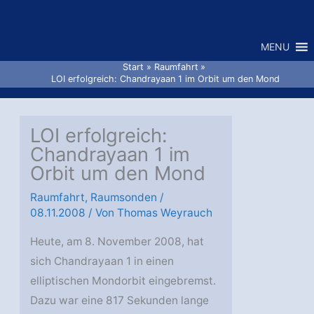
Zum
Inhalt
MENU
springen
Start
Raumfahrt
LOI erfolgreich: Chandrayaan 1 im Orbit um den Mond
LOI erfolgreich:
Chandrayaan 1 im
Orbit um den Mond
Raumfahrt
,
Raumsonden
/
08.11.2008
/ Von
Thomas Weyrauch
Heute, am 8. November 2008, hat
sich Chandrayaan 1 in einen
elliptischen Mondorbit eingebremst.
Dazu war eine 817 Sekunden lange