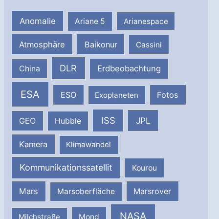
Anomalie
Ariane 5
Arianespace
Atmosphäre
Baikonur
Cassini
DLR
Erdbeobachtung
China
ESA
ESO
Fotos
Exoplaneten
ISS
JPL
GEO
Hubble
Kamera
Klimawandel
Kommunikationssatellit
Kourou
Mars
Marsrover
Marsoberfläche
NASA
Milchstraße
Mond