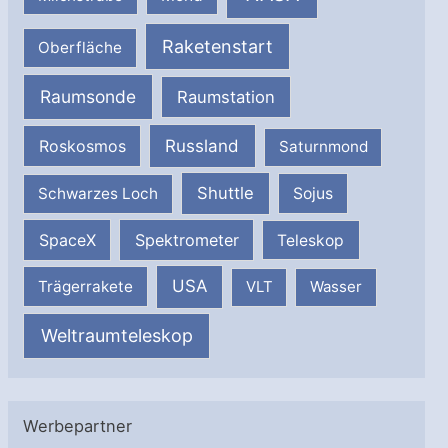
Raketenstart
Oberfläche
Raumsonde
Raumstation
Russland
Roskosmos
Saturnmond
Shuttle
Schwarzes Loch
Sojus
SpaceX
Spektrometer
Teleskop
USA
Trägerrakete
VLT
Wasser
Weltraumteleskop
Werbepartner