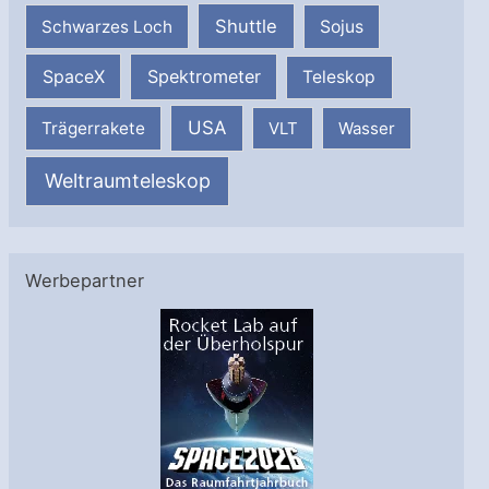
Shuttle
Schwarzes Loch
Sojus
SpaceX
Spektrometer
Teleskop
USA
Trägerrakete
VLT
Wasser
Weltraumteleskop
Werbepartner