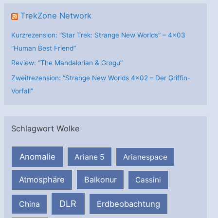
TrekZone Network
Kurzrezension: “Star Trek: Strange New Worlds” – 4×03
“Human Best Friend”
Review: “The Mandalorian & Grogu”
Zweitrezension: “Strange New Worlds 4×02 – Der Griffin-
Vorfall”
Schlagwort Wolke
Anomalie
Ariane 5
Arianespace
Atmosphäre
Baikonur
Cassini
DLR
Erdbeobachtung
China