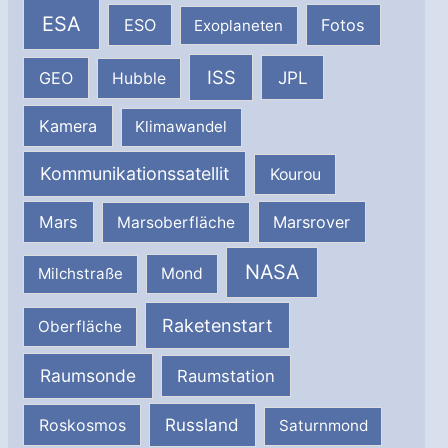
ESA
ESO
Fotos
Exoplaneten
ISS
JPL
GEO
Hubble
Kamera
Klimawandel
Kommunikationssatellit
Kourou
Mars
Marsrover
Marsoberfläche
NASA
Milchstraße
Mond
Raketenstart
Oberfläche
Raumsonde
Raumstation
Russland
Roskosmos
Saturnmond