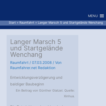
Zum
Inhalt
MENU
springen
Start
Raumfahrt
Langer Marsch 5 und Startgelände Wenchang
Langer Marsch 5
und Startgelände
Wenchang
Raumfahrt
/
07.03.2008
/ Von
Raumfahrer.net Redaktion
Entwicklungsverzögerung und
baldiger Baubeginn
Ein Beitrag von Günther Glatzel. Quelle:
Xinhua.