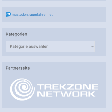
mastodon.raumfahrer.net
Kategorien
K
a
t
e
Partnerseite
g
o
r
i
e
n