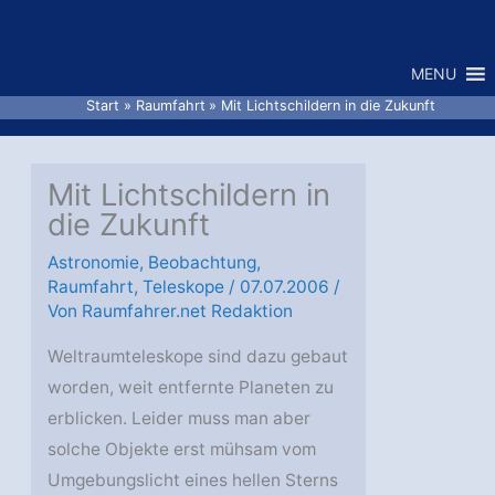
Zum
Inhalt
MENU
springen
Start
Raumfahrt
Mit Lichtschildern in die Zukunft
Mit Lichtschildern in
die Zukunft
Astronomie
,
Beobachtung
,
Raumfahrt
,
Teleskope
/
07.07.2006
/
Von
Raumfahrer.net Redaktion
Weltraumteleskope sind dazu gebaut
worden, weit entfernte Planeten zu
erblicken. Leider muss man aber
solche Objekte erst mühsam vom
Umgebungslicht eines hellen Sterns