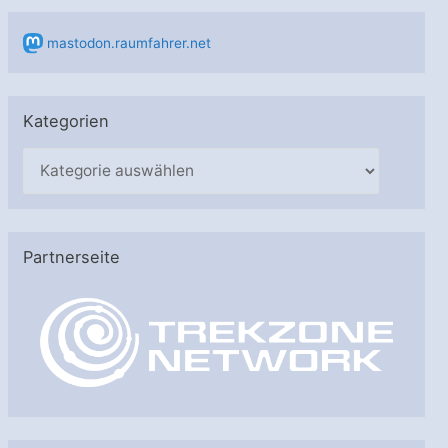
mastodon.raumfahrer.net
Kategorien
K
a
t
e
Partnerseite
g
o
r
i
e
n