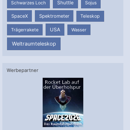
Shuttle
Schwarzes Loch
Sojus
SpaceX
Spektrometer
Teleskop
USA
Trägerrakete
Wasser
Weltraumteleskop
Werbepartner