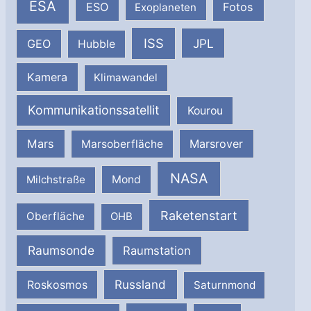
ESA
ESO
Fotos
Exoplaneten
ISS
JPL
GEO
Hubble
Kamera
Klimawandel
Kommunikationssatellit
Kourou
Mars
Marsrover
Marsoberfläche
NASA
Milchstraße
Mond
Raketenstart
Oberfläche
OHB
Raumsonde
Raumstation
Russland
Roskosmos
Saturnmond