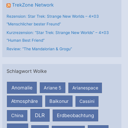
TrekZone Network
Rezension: Star Trek: Strange New Worlds – 4×03
“Menschlicher bester Freund”
Kurzrezension: “Star Trek: Strange New Worlds” – 4×03
“Human Best Friend”
Review: “The Mandalorian & Grogu”
Schlagwort Wolke
Anomalie
Ariane 5
Arianespace
Atmosphäre
Baikonur
Cassini
DLR
Erdbeobachtung
China