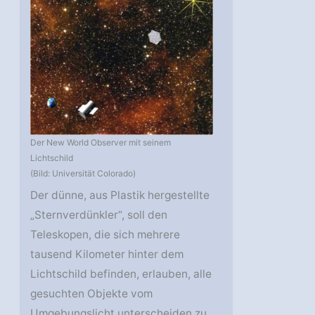
Der New World Observer mit seinem
Lichtschild
(Bild: Universität Colorado)
Der dünne, aus Plastik hergestellte
„Sternverdünkler“, soll den
Teleskopen, die sich mehrere
tausend Kilometer hinter dem
Lichtschild befinden, erlauben, alle
gesuchten Objekte vom
Umgebungslicht unterscheiden zu