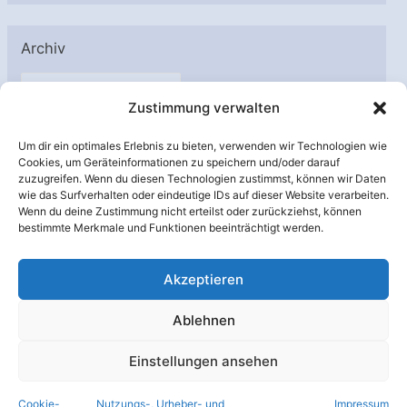
Archiv
A
Zustimmung verwalten
r
c
Um dir ein optimales Erlebnis zu bieten, verwenden wir Technologien wie
h
Cookies, um Geräteinformationen zu speichern und/oder darauf
Unterstützt von:
zuzugreifen. Wenn du diesen Technologien zustimmst, können wir Daten
i
wie das Surfverhalten oder eindeutige IDs auf dieser Website verarbeiten.
v
Wenn du deine Zustimmung nicht erteilst oder zurückziehst, können
bestimmte Merkmale und Funktionen beeinträchtigt werden.
Akzeptieren
Ablehnen
Einstellungen ansehen
Cookie-
Nutzungs-, Urheber- und
Impressum