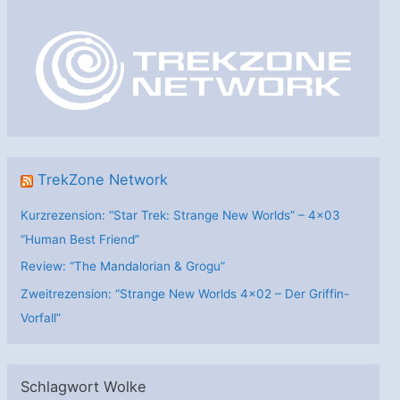
g
o
r
i
e
n
TrekZone Network
Kurzrezension: “Star Trek: Strange New Worlds” – 4×03
“Human Best Friend”
Review: “The Mandalorian & Grogu”
Zweitrezension: “Strange New Worlds 4×02 – Der Griffin-
Vorfall”
Schlagwort Wolke