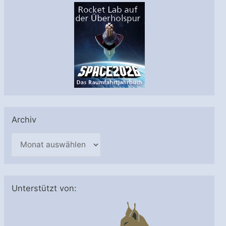
Archiv
A
r
c
h
Unterstützt von:
i
v