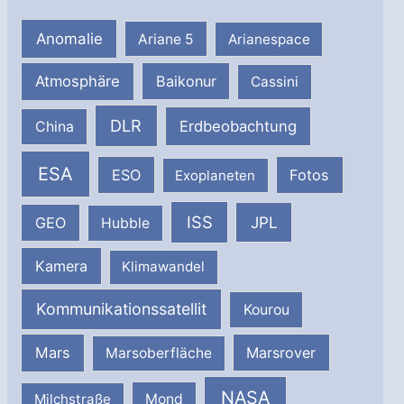
Anomalie
Ariane 5
Arianespace
Atmosphäre
Baikonur
Cassini
DLR
Erdbeobachtung
China
ESA
ESO
Fotos
Exoplaneten
ISS
JPL
GEO
Hubble
Kamera
Klimawandel
Kommunikationssatellit
Kourou
Mars
Marsrover
Marsoberfläche
NASA
Milchstraße
Mond