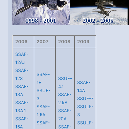
1998 - 2001
2002 - 2005
2006
2007
2008
2009
SSAF-
12A.1
SSAF-
SSAF-
12S
SSUF-
1E
SSAF-
SSAF-
4.1
SSUF-
14A
13A
SSAF-
3
SSUF-7
SSAF-
2J/A
SSAF-
SSULF-
13A.1
SSAF-
1J/A
3
SSAF-
20A
SSAF-
SSULF-
15A
SSAF-