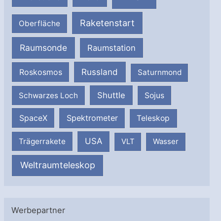
Raketenstart
Oberfläche
Raumsonde
Raumstation
Russland
Roskosmos
Saturnmond
Shuttle
Schwarzes Loch
Sojus
SpaceX
Spektrometer
Teleskop
USA
Trägerrakete
VLT
Wasser
Weltraumteleskop
Werbepartner