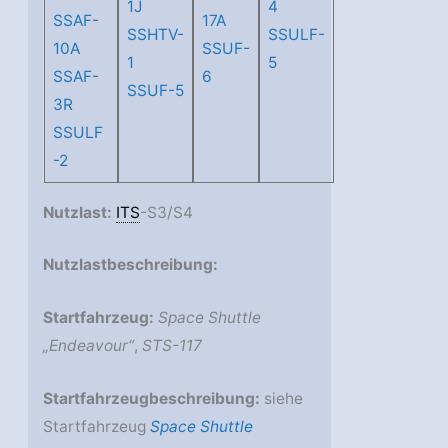
1J
4
SSAF-
17A
SSHTV-
SSULF-
10A
SSUF-
1
5
SSAF-
6
SSUF-5
3R
SSULF
-2
Nutzlast:
ITS
-S3/S4
Nutzlastbeschreibung:
Startfahrzeug:
Space Shuttle
„Endeavour“
,
STS-117
Startfahrzeugbeschreibung:
siehe
Startfahrzeug
Space Shuttle