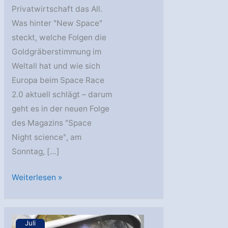
Privatwirtschaft das All.
Was hinter ʺNew Spaceʺ
steckt, welche Folgen die
Goldgräberstimmung im
Weltall hat und wie sich
Europa beim Space Race
2.0 aktuell schlägt – darum
geht es in der neuen Folge
des Magazins ʺSpace
Night scienceʺ, am
Sonntag, […]
Space
Weiterlesen »
Night
science:
New
Juli