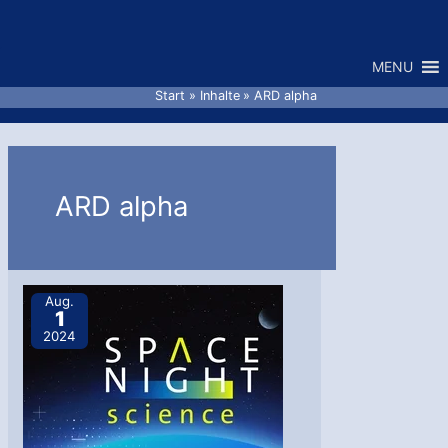
Zum
Inhalt
MENU
springen
Start
Inhalte
ARD alpha
ARD alpha
Aug.
1
2024