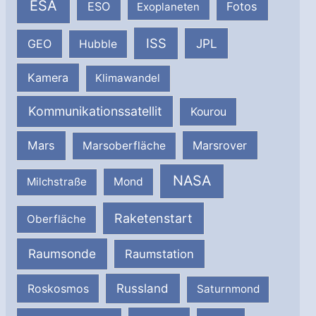
ESA
ESO
Fotos
Exoplaneten
ISS
JPL
GEO
Hubble
Kamera
Klimawandel
Kommunikationssatellit
Kourou
Mars
Marsrover
Marsoberfläche
NASA
Milchstraße
Mond
Raketenstart
Oberfläche
Raumsonde
Raumstation
Russland
Roskosmos
Saturnmond