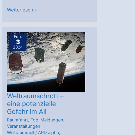
Space
Weiterlesen »
Night
science:
Matthias
Feb.
3
Maurer
2024
und
sein
ʺCosmic
Kissʺ
Weltraumschrott –
eine potenzielle
Gefahr im All
Raumfahrt
,
Top-Meldungen
,
Veranstaltungen
,
Weltraummüll
/
ARD alpha
,