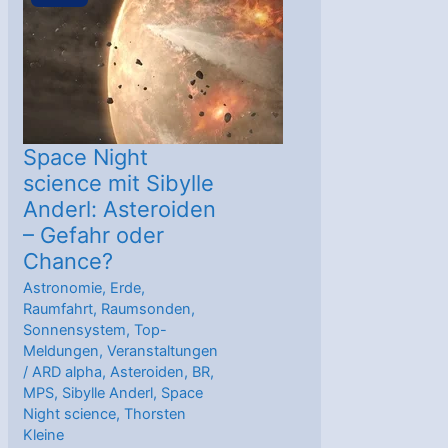
Future
Missions
2024
Space Night
science mit Sibylle
Anderl: Asteroiden
– Gefahr oder
Chance?
Astronomie
,
Erde
,
Raumfahrt
,
Raumsonden
,
Sonnensystem
,
Top-
Meldungen
,
Veranstaltungen
/
ARD alpha
,
Asteroiden
,
BR
,
MPS
,
Sibylle Anderl
,
Space
Night science
,
Thorsten
Kleine