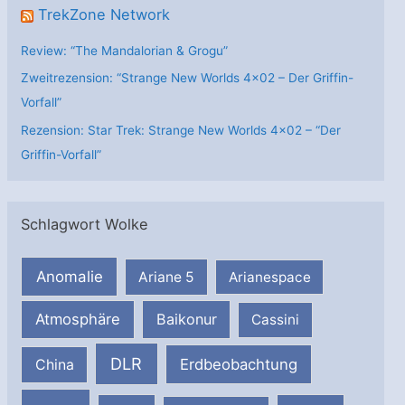
TrekZone Network
Review: “The Mandalorian & Grogu”
Zweitrezension: “Strange New Worlds 4×02 – Der Griffin-
Vorfall”
Rezension: Star Trek: Strange New Worlds 4×02 – “Der
Griffin-Vorfall”
Schlagwort Wolke
Anomalie
Ariane 5
Arianespace
Atmosphäre
Baikonur
Cassini
DLR
Erdbeobachtung
China