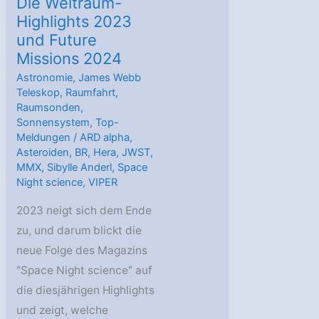
Die Weltraum-
Highlights 2023
und Future
Missions 2024
Astronomie
,
James Webb
Teleskop
,
Raumfahrt
,
Raumsonden
,
Sonnensystem
,
Top-
Meldungen
/
ARD alpha
,
Asteroiden
,
BR
,
Hera
,
JWST
,
MMX
,
Sibylle Anderl
,
Space
Night science
,
VIPER
2023 neigt sich dem Ende
zu, und darum blickt die
neue Folge des Magazins
ʺSpace Night scienceʺ auf
die diesjährigen Highlights
und zeigt, welche