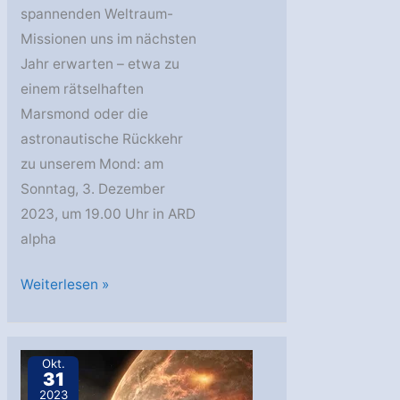
spannenden Weltraum-
Missionen uns im nächsten
Jahr erwarten – etwa zu
einem rätselhaften
Marsmond oder die
astronautische Rückkehr
zu unserem Mond: am
Sonntag, 3. Dezember
2023, um 19.00 Uhr in ARD
alpha
Die
Weiterlesen »
Weltraum-
Highlights
2023
Okt.
31
und
2023