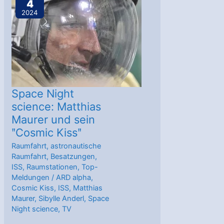
4
Space
2024
–
Goldgräberstimmung
im
Weltall
Space Night
science: Matthias
Maurer und sein
ʺCosmic Kissʺ
Raumfahrt
,
astronautische
Raumfahrt
,
Besatzungen
,
ISS
,
Raumstationen
,
Top-
Meldungen
/
ARD alpha
,
Cosmic Kiss
,
ISS
,
Matthias
Maurer
,
Sibylle Anderl
,
Space
Night science
,
TV