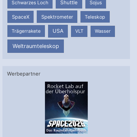
Shuttle
Schwarzes Loch
Sojus
SpaceX
Spektrometer
Teleskop
USA
Trägerrakete
VLT
Wasser
Weltraumteleskop
Werbepartner