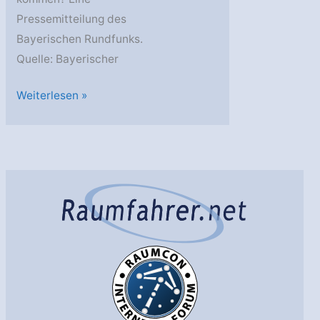
Pressemitteilung des
Bayerischen Rundfunks.
Quelle: Bayerischer
Space
Weiterlesen »
Night
science
mit
Sibylle
Anderl:
Asteroiden
–
Gefahr
oder
Chance?