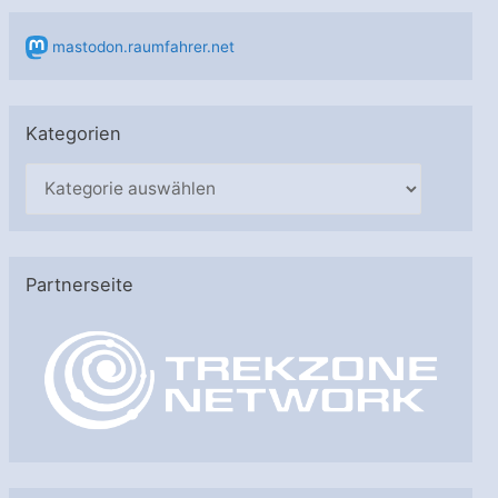
mastodon.raumfahrer.net
Kategorien
K
a
t
e
Partnerseite
g
o
r
i
e
n