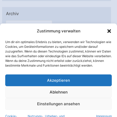
Archiv
A
Zustimmung verwalten
r
c
Um dir ein optimales Erlebnis zu bieten, verwenden wir Technologien wie
h
Cookies, um Geräteinformationen zu speichern und/oder darauf
Unterstützt von:
zuzugreifen. Wenn du diesen Technologien zustimmst, können wir Daten
i
wie das Surfverhalten oder eindeutige IDs auf dieser Website verarbeiten.
v
Wenn du deine Zustimmung nicht erteilst oder zurückziehst, können
bestimmte Merkmale und Funktionen beeinträchtigt werden.
Akzeptieren
Ablehnen
Einstellungen ansehen
Cookie-
Nutzungs-, Urheber- und
Impressum