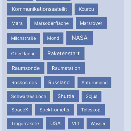
Kommunikationssatellit
Kourou
Mars
Marsrover
Marsoberfläche
NASA
Milchstraße
Mond
Raketenstart
Oberfläche
Raumsonde
Raumstation
Russland
Roskosmos
Saturnmond
Shuttle
Schwarzes Loch
Sojus
SpaceX
Spektrometer
Teleskop
USA
Trägerrakete
VLT
Wasser