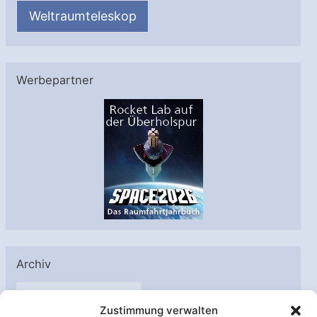
Weltraumteleskop
Werbepartner
Archiv
A
Zustimmung verwalten
r