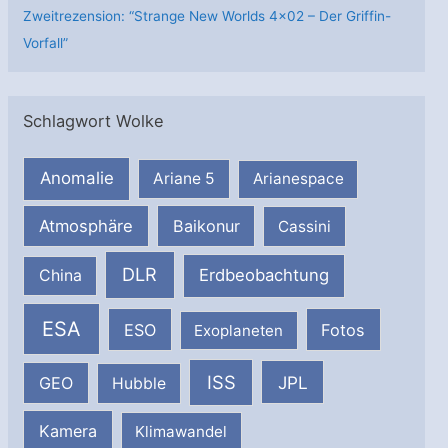
Zweitrezension: “Strange New Worlds 4×02 – Der Griffin-
Vorfall”
Schlagwort Wolke
Anomalie
Ariane 5
Arianespace
Atmosphäre
Baikonur
Cassini
DLR
Erdbeobachtung
China
ESA
ESO
Fotos
Exoplaneten
ISS
JPL
GEO
Hubble
Kamera
Klimawandel