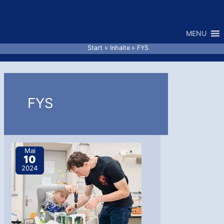
Zum
Inhalt
MENU
springen
Start
Inhalte
FYS
FYS
Mai
10
2024