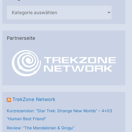
K
a
t
e
Partnerseite
g
o
r
i
e
n
TrekZone Network
Kurzrezension: “Star Trek: Strange New Worlds” – 4×03
“Human Best Friend”
Review: “The Mandalorian & Grogu”